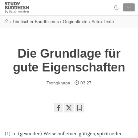
Close
Study
Buddhism
Home
›
Tibetischer Buddhismus
›
Originaltexte
›
Sutra-Texte
Die Grundlage für
gute Eigenschaften
Tsongkhapa
03:27
Share
Bookmark
on
facebook
(1) In (gesunder) Weise auf einen gütigen, spirituellen