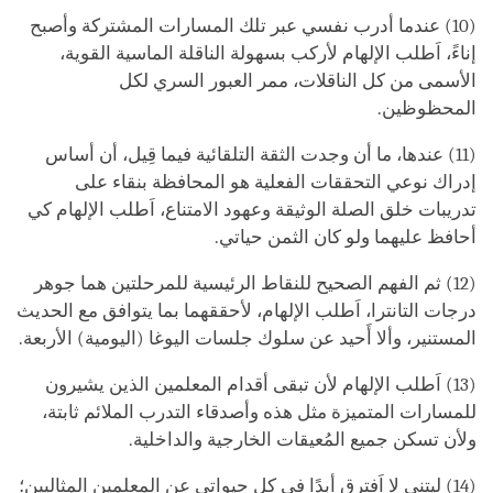
(10) عندما أدرب نفسي عبر تلك المسارات المشتركة وأصبح
إناءً، اَطلب الإلهام لأركب بسهولة الناقلة الماسية القوية،
الأسمى من كل الناقلات، ممر العبور السري لكل
المحظوظين.
(11) عندها، ما أن وجدت الثقة التلقائية فيما قِيل، أن أساس
إدراك نوعي التحققات الفعلية هو المحافظة بنقاء على
تدريبات خلق الصلة الوثيقة وعهود الامتناع، اَطلب الإلهام كي
أحافظ عليهما ولو كان الثمن حياتي.
(12) ثم الفهم الصحيح للنقاط الرئيسية للمرحلتين هما جوهر
درجات التانترا، اَطلب الإلهام، لأحققهما بما يتوافق مع الحديث
المستنير، وألا أَحيد عن سلوك جلسات اليوغا (اليومية) الأربعة.
(13) اَطلب الإلهام لأن تبقى أقدام المعلمين الذين يشيرون
للمسارات المتميزة مثل هذه وأصدقاء التدرب الملائم ثابتة،
ولأن تسكن جميع المُعيقات الخارجية والداخلية.
(14) ليتني لا اَفترق أبدًا في كل حيواتي عن المعلمين المثاليين؛