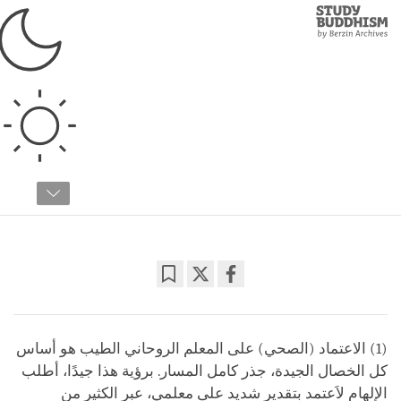
Study
Clos
Buddhism
Home
›
البوذية التبتية
›
النصوص الأصلية
›
نصوص السوترا
أساس كل الخصال الجيدة
تسونغكابا
02:10
Bookmark
Share
on
facebook
(1) الاعتماد (الصحي) على المعلم الروحاني الطيب هو أساس
كل الخصال الجيدة، جذر كامل المسار. برؤية هذا جيدًا، أطلب
الإلهام لاَعتمد بتقدير شديد على معلمي، عبر الكثير من