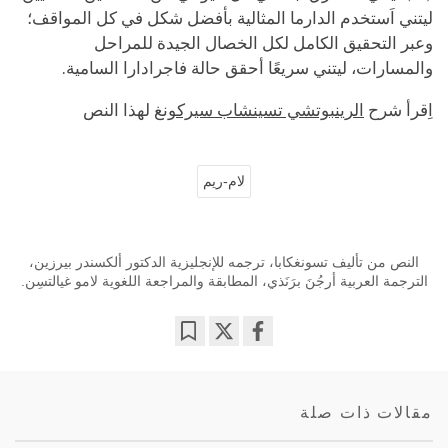
ليتني اَستخدم الدارما المثالية بأفضل شكل في كل المواقف؛
وعبر التحقيق الكامل لكل الخصال الجيدة للمراحل
والمسارات، ليتني سريعًا أحقق حالة فاجرادارا السامية.
اِقرأ شرح
الرينبوتشي تسينشاب سيركونغ
لهذا النص
لام-ريم
النص من تأليف تسونغكابا، ترجمه للإنجليزية الدكتور ألكسندر بيرزين،
الترجمة العربية أرجُنَ برَنَذي، المطابقة والمراجعة اللغوية لامو غيالتسِن.
Bookmark
Share
on
facebook
مقالات ذات صلة