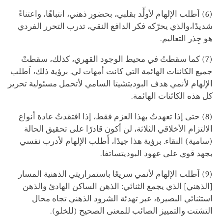
(6) اَطلب الإلهام لأولِّد بقلبي، بحضور ذهني، انتباهًا، واعتناءً
شديدًا،والذي يحرّكه فكر الدافع النقي، تدرب التحرر الفردي
هو جِذر التعاليم.
(7) كما سقطتُ في محيط الوجود القهري، كذلك، سقطتْ
جميع الكائنات الهائمة التي كانت أمهات لي. برؤية ذلك، اَطلب
الإلهام لأنمي هدف البوديتشيتا السامي لأتحمل مسئولية تحرير
كل هذه الكائنات الهائمة.
(8) حتى إذا تعهدتُ بهذا العزم فقط، إذا افتقدتُ عادة أنواع
الالتزام الأخلاقي الثلاثة، لن أكون قادرًا على تحقيق الحالة
(سامية) النقاء. برؤية هذا جيدًا، أَطلب الإلهام لأدرب نفسي
بجهد قوي على عهود البوديتساتفا.
(9) اَطلب الإلهام لأنمي سريعًا باستمراريتي الذهنية المسار
[الذهني] الذي يجمع الثنائي: الذهن الساكن الهادئ والذهن
استثنائي البصيرة، عبر تهدئة الشرود الذهني تجاه محال
التشتت والتمييز الصائب للمعنى الصحيح (للخلو).