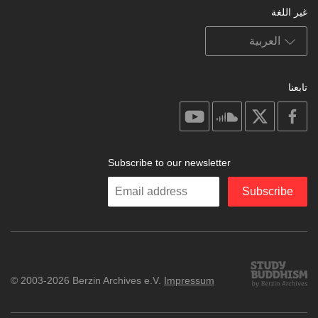
غير اللغة
تابعنا
on
on
on
on
youtube
soundcloud
facebook
X
Subscribe to our newsletter
Enter
Subscribe
your
email
Study
© 2003-2026 Berzin Archives e.V.
Impressum
Buddhism
Home