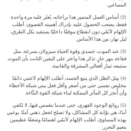
المساعي.
(2) أساس العمل المتميز هذا براحاته، يُعثَر عليه مرة واحدة
فقط، يصعب الحصول عليه. بإدراك أهميته القصوى، أطلب
الإلهام لأنَمّي دون انقطاع موقفًا داخليًا يستفيد بكل الطرق،
ليل نهار، مِن هذا الأساس.
(3) عند الموت، جسدي وقوة الحياة سيزولان بسرعة، مثل
فقاعة بنهر جارٍ. تذكر هذا واعثر على اليقين الثابت بأن الموت
ستتبعه ثمار أفعالي المشرقة والقاتمة،
(4) مِثل الظل الذي يتبع الجسد، اَطلب الإلهام لاَعتني دائمًا
بتخليص نفسي حتى من أصغر وأقل فعل يبني شبكة الأخطاء
وأن أُنجز كل المآثر الممكنة لبناء شبكة القوة البنَّاءة.
(5) روائع الوجود القهري، حتى عندما ننغمس فيها، لا تَكفي
أبدًا، هي بوّابة كل المشاكل، ولا تصلح لجعل ذهني آمنًا. بوعيي
بهذه المساوئ، اَطلب الإلهام لأنمّي اهتمامًا وشغفًا عظيمين
بنعيم التحرر.