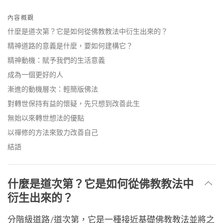
Share
Bookmark
on
內容概觀
facebook
什麼是道次第？它是如何從佛教教法中衍生出來的？
精神道路的意義是什麼，要如何建構它？
精神動機：賦予我們的生活意義
成為一個更好的人
漸進的動機層次：輕簡版佛法
對轉世保持有益的懷疑，先只想到改善此生
無始以來轉世想法的優點
以禪修的方法來致力改善自己
結語
什麼是道次第？它是如何從佛教教法中
衍生出來的？
分階級道路/道次第，它是一種接近基礎佛教教法並將之