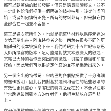
都可以朝著佛的狀態發展。僅只是隨意閱讀經文，並不
一定能夠給我們提供一個明確的精神指引，該從何處開
始，或者如何獲得正覺。所有的材料都有，但是將它們
全部合在一起並不容易。
這正是道次第所作的，也就是把這些材料以循序漸進的
次第展示出來。阿底峽尊者之後，西藏有很多不同的更
加詳盡的版本被撰寫下來。我們將研究十五世紀宗喀巴
大師所撰寫的版本，這可能是對該文本最廣大的敘述。
宗喀巴大師的著作最突出的特徵是，引證了佛經和印度
釋論，因此我們可以很肯定他寫的並不是編造出來的。
另一個突出的特徵是，宗喀巴對各個點提供了十分詳細
的邏輯說明，因此我們對基於邏輯和理性的這些教法的
有效性更具信心。宗喀巴的特殊之處在於，不像以往那
些常跳過最困難地方的作者們，他把重點放在這些點
上。
在藏傳佛教的四個傳統之中，源自宗喀巴的被稱之為“格