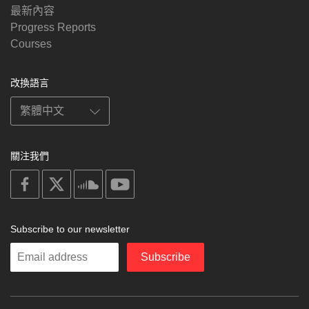
最新內容
Progress Reports
Courses
改換語言
關注我們
on
on
on
on
facebook
X
soundcloud
youtube
Subscribe to our newsletter
Enter
Subscribe
your
email