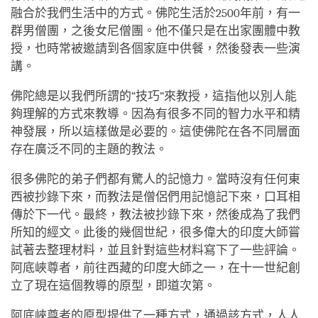
融合於我們生活中的方式。佛陀生活於2500年前，有一
群男僧團，之後女尼僧團。他不僅只是在出家團體中教
授，也時常被邀請到各個家庭中供餐，然後發表一些演
講。
佛陀總是以我們所謂的“技巧”來教授，這指他以別人能
夠理解的方式來教導。因為有很多不同的智力水平和精
神發展，所以這樣做是必要的。這使佛陀在各不同層面
存在廣泛不同的主題的教法。
很多佛陀的弟子們都有驚人的記憶力。當時沒有任何東
西被抄錄下來，而教法是僧侶們用記憶記下來，口耳相
傳於下一代。最終，教法被抄錄下來，然後成為了我們
所知的經文。此後的幾個世紀，很多偉大的印度大師嘗
試著去整理材料，並且針對這些材料寫下了一些評論。
阿底峽尊者，前往西藏的印度大師之一，在十一世紀創
立了現在這個教導的原型，即道次第。
阿底峽尊者的原型提供了一種方式，通過該方式，人人