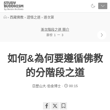
Close
Study
Buddhism
Home
›
西藏佛教
›
證悟之道
›
道次第
漸次階段之道 簡介
部份 1 一 3
如何&為何要遵循佛教
的分階段之道
亞歷山大·伯金博士
00:15