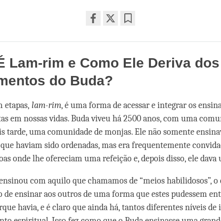
Share
Bookmark
on
facebook
É Lam-rim e Como Ele Deriva dos
mentos do Buda?
 etapas,
lam-rim
, é uma forma de acessar e integrar os ensi
tas em nossas vidas. Buda viveu há 2500 anos, com uma comu
s tarde, uma comunidade de monjas. Ele não somente ensina
que haviam sido ordenadas, mas era frequentemente convidad
soas onde lhe ofereciam uma refeição e, depois disso, ele dava
nsinou com aquilo que chamamos de “meios habilidosos”, o q
 de ensinar aos outros de uma forma que estes pudessem ente
que havia, e é claro que ainda há, tantos diferentes níveis de 
to espiritual. Isso fez como que o Buda ensinasse uma grand