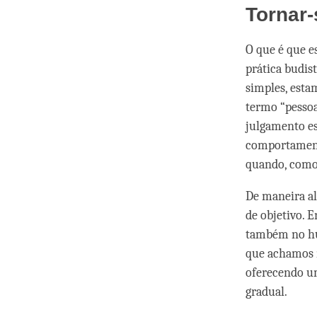
Tornar
O que é que e
prática budis
simples, esta
termo “pesso
julgamento es
comportament
quando, como a
De maneira al
de objetivo. 
também no hum
que achamos n
oferecendo u
gradual.