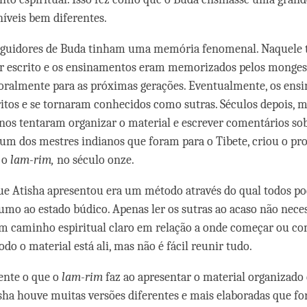
íveis bem diferentes.
eguidores de Buda tinham uma memória fenomenal. Naquele 
r escrito e os ensinamentos eram memorizados pelos monges
oralmente para as próximas gerações. Eventualmente, os ens
itos e se tornaram conhecidos como sutras. Séculos depois, 
nos tentaram organizar o material e escrever comentários so
, um dos mestres indianos que foram para o Tibete, criou o pro
 o
lam-rim,
no século onze.
ue Atisha apresentou era um método através do qual todos p
umo ao estado búdico. Apenas ler os sutras ao acaso não nec
m caminho espiritual claro em relação a onde começar ou co
do o material está ali, mas não é fácil reunir tudo.
ente o que o
lam-rim
faz ao apresentar o material organizado
sha houve muitas versões diferentes e mais elaboradas que fo