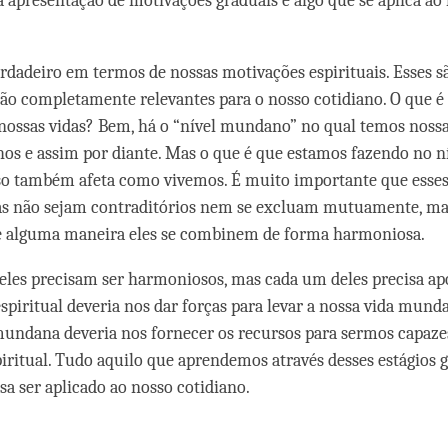
ta apresentação de motivações graduais é algo que se aplica ao
dadeiro em termos de nossas motivações espirituais. Esses sã
ão completamente relevantes para o nosso cotidiano. O que é
ossas vidas? Bem, há o “nível mundano” no qual temos nossas
hos e assim por diante. Mas o que é que estamos fazendo no n
sso também afeta como vivemos. É muito importante que esses
as não sejam contraditórios nem se excluam mutuamente, ma
de alguma maneira eles se combinem de forma harmoniosa.
les precisam ser harmoniosos, mas cada um deles precisa apo
espiritual deveria nos dar forças para levar a nossa vida mun
mundana deveria nos fornecer os recursos para sermos capazes
piritual. Tudo aquilo que aprendemos através desses estágios 
sa ser aplicado ao nosso cotidiano.