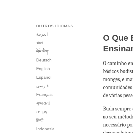
OUTROS IDIOMAS
العربية
O Que 
বাংলা
Ensina
བོད་ཡིག་
Deutsch
O caminho em
English
básicos budis
Español
monges, e mai
فارسی
comunidades 
Français
de várias pes
ગુજરાતી
Buda sempre e
ao seu método
हिन्दी
necessário por
Indonesia
desenvolvimen