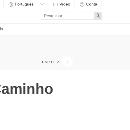
Vídeo
Conta
Enter
Search
search
term
is
PARTE 2
Caminho
s