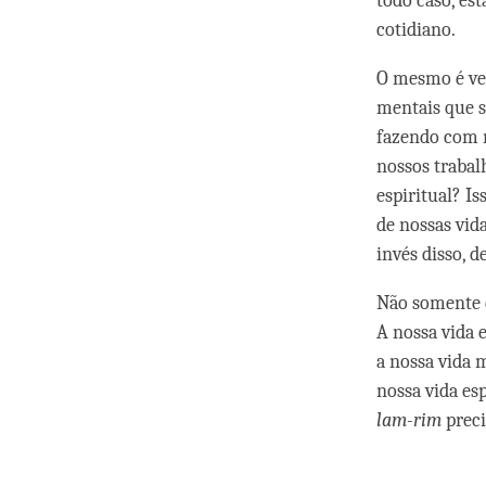
todo caso, es
cotidiano.
O mesmo é ver
mentais que s
fazendo com n
nossos trabal
espiritual? I
de nossas vid
invés disso, 
Não somente e
A nossa vida 
a nossa vida 
nossa vida es
lam-rim
preci