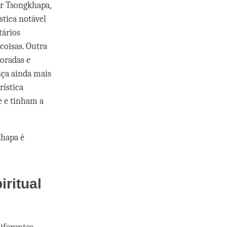
or Tsongkhapa,
stica notável
tários
coisas. Outra
oradas e
nça ainda mais
rística
e e tinham a
khapa é
ritual