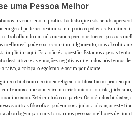
-se uma Pessoa Melhor
stamos fazendo com a prática budista que está sendo apresen
ta em geral pode ser resumida em poucas palavras. Em uma l
mos trabalhando em nós mesmos para nos tornar pessoas melh
as melhores” pode soar como um julgamento, mas absoluta
tá implícito aqui. Esta não é a questão. Estamos apenas tenta
o destrutivo e as emoções negativas que todos nós temos de
 raiva, a cobiça, o egoísmo, e assim por diante.
guma o budismo é a única religião ou filosofia ou prática que
Encontramos a mesma coisa no cristianismo, no islã, judaísmo
anitarismo. Está em todas as partes. Os métodos budistas, 
essas outras filosofias, podem nos ajudar a alcançar este tipo
ma abordagem para nos tornarmos pessoas melhores de uma