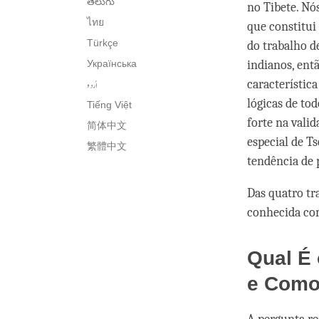
తెలుగు
no Tibete. Nó
ไทย
que constitui
Türkçe
do trabalho d
Українська
indianos, ent
اُردو
característic
lógicas de to
Tiếng Việt
forte na vali
简体中文
especial de T
繁體中文
tendência de p
Das quatro tr
conhecida com
Qual É 
e Como 