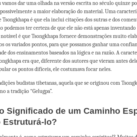
s vamos dar uma olhada na versão escrita no século quinze p
 possivelmente a maior elaboração do material. Uma caracterí
e Tsongkhapa é que ela inclui citações dos sutras e dos comen
ão podemos ter certeza de que ele não está apenas inventando 
a notável é que Tsongkhapa fornece demonstrações muito elab
dos os variados pontos, para que possamos ganhar uma confia
dade dos ensinamentos baseados na lógica e na razão. A caracte
songkhapa era que, diferente dos autores que vieram antes del
ular os pontos difíceis, ele costumava focar neles.
adições budistas tibetanas, aquela que se originou com Tsong
o a tradição “Gelugpa”.
o Significado de um Caminho Espi
Estruturá-lo?