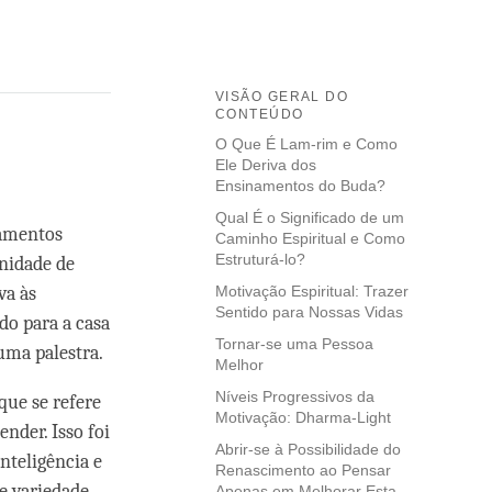
VISÃO GERAL DO
CONTEÚDO
O Que É Lam-rim e Como
Ele Deriva dos
Ensinamentos do Buda?
Qual É o Significado de um
namentos
Caminho Espiritual e Como
Estruturá-lo?
nidade de
va às
Motivação Espiritual: Trazer
Sentido para Nossas Vidas
o para a casa
Tornar-se uma Pessoa
 uma palestra.
Melhor
Níveis Progressivos da
ue se refere
Motivação: Dharma-Light
nder. Isso foi
Abrir-se à Possibilidade do
inteligência e
Renascimento ao Pensar
e variedade
Apenas em Melhorar Esta