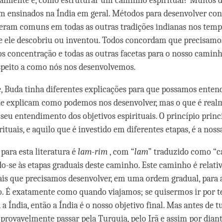
almente é, como estruturar um caminho espiritual? Muitos d
 ensinados na Índia em geral. Métodos para desenvolver con
eram comuns em todas as outras tradições indianas nos temp
e ele descobriu ou inventou. Todos concordam que precisam
 concentração e todas as outras facetas para o nosso caminh
speito a como nós nos desenvolvemos.
 Buda tinha diferentes explicações para que possamos enten
ue explicam como podemos nos desenvolver, mas o que é real
 seu entendimento dos objetivos espirituais. O princípio princ
rituais, e aquilo que é investido em diferentes etapas, é a nos
para esta literatura é
lam-rim
, com “
lam
” traduzido como “c
do-se às etapas graduais deste caminho. Este caminho é relativ
is que precisamos desenvolver, em uma ordem gradual, para 
o. É exatamente como quando viajamos; se quisermos ir por t
 Índia, então a Índia é o nosso objetivo final. Mas antes de t
provavelmente passar pela Turquia, pelo Irã e assim por diant