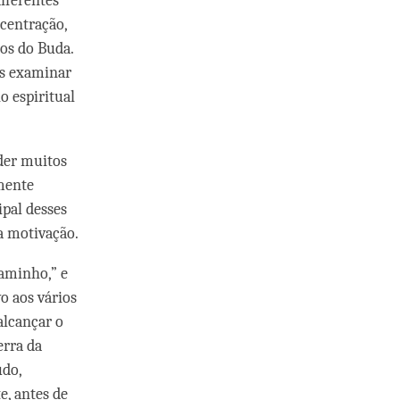
iferentes
centração,
os do Buda.
os examinar
o espiritual
der muitos
mente
ipal desses
sa motivação.
aminho,” e
o aos vários
alcançar o
erra da
udo,
e, antes de