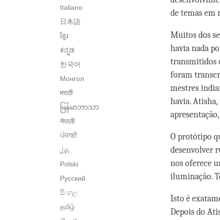
Italiano
de temas em n
日本語
Muitos dos s
ខ្មែរ
havia nada po
ಕನ್ನಡ
transmitidos 
한국어
foram transcr
Монгол
mestres india
मराठी
havia. Atisha
မြန်မာဘာသာ
apresentação,
नेपाली
ਪੰਜਾਬੀ
O protótipo q
پنجابی
desenvolver r
nos oferece u
Polski
iluminação. To
Русский
සිංහල
Isto é exatam
தமிழ்
Depois do Ati