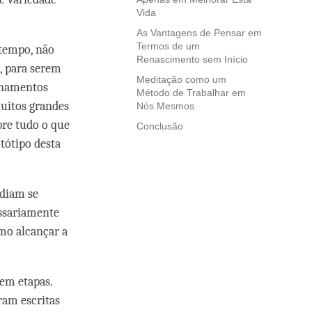
Vida
As Vantagens de Pensar em
Termos de um
tempo, não
Renascimento sem Início
, para serem
Meditação como um
inamentos
Método de Trabalhar em
muitos grandes
Nós Mesmos
bre tudo o que
Conclusão
tótipo desta
odiam se
essariamente
mo alcançar a
 em etapas.
ram escritas