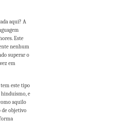
tada aqui? A
inguagem
ores. Este
mente nenhum
ndo superar o
 vez em
 tem este tipo
, hinduísmo, e
como aquilo
 de objetivo
 forma