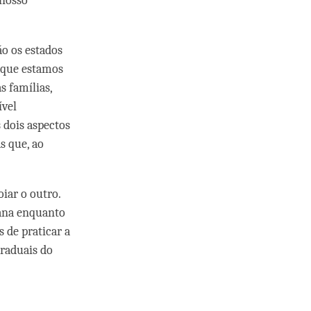
 nosso
o os estados
 que estamos
 famílias,
ível
 dois aspectos
s que, ao
iar o outro.
dana enquanto
 de praticar a
graduais do