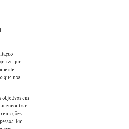
a
ntação
jetivo que
samente:
o que nos
s objetivos em
 ou encontrar
to emoções
 pessoa. Em