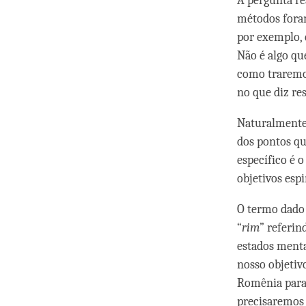
A pergunta re
métodos foram
por exemplo, 
Não é algo qu
como traremos
no que diz re
Naturalmente,
dos pontos q
específico é o
objetivos espi
O termo dado 
“
rim
” referin
estados menta
nosso objetiv
Romênia para a
precisaremos 