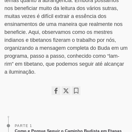
temas quanto à abrangência. Embora possamos
nos beneficiar muito da leitura dos vários sutras,
muitas vezes é difícil extrair a essência dos
ensinamentos de uma maneira que realmente nos
beneficie. Aqui, observamos como os mestres
indianos e tibetanos fizeram o trabalho por nós,
organizando a mensagem completa do Buda em um
programa, passo a passo, conhecido como “lam-
rim” em tibetano, que podemos seguir até alcançar
a iluminação.
Share
Bookmark
on
facebook
PARTE 1
Como e Porque Seguir o Caminho Budista em Etapas