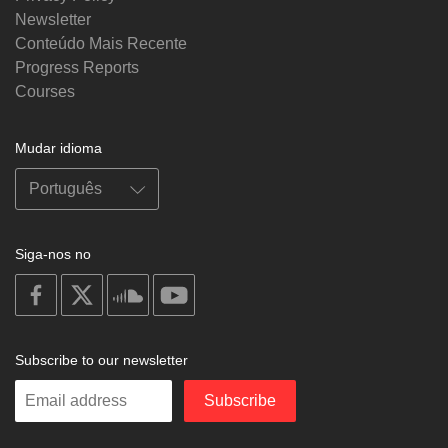
Newsletter
Conteúdo Mais Recente
Progress Reports
Courses
Mudar idioma
Siga-nos no
on
on
on
on
facebook
X
soundcloud
youtube
Subscribe to our newsletter
Enter
Subscribe
your
email