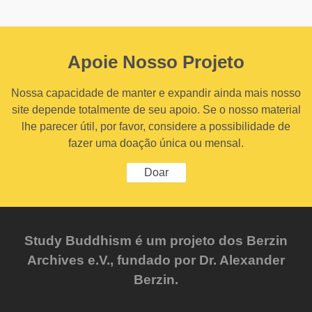
Apoie Nosso Projeto
Nossa capacidade de manter e expandir ainda mais nosso
site depende totalmente de seu apoio. Se o nosso material
lhe parecer útil, por favor, considere a possibilidade de
fazer uma doação única ou mensal.
Doar
Study Buddhism é um projeto dos Berzin
Archives e.V., fundado por Dr. Alexander
Berzin.