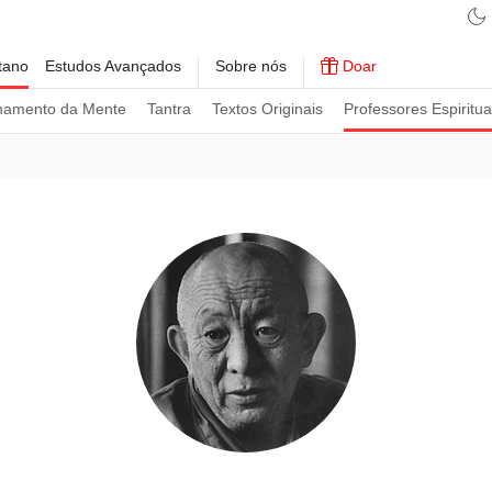
tano
Estudos Avançados
Sobre nós
Doar
namento da Mente
Tantra
Textos Originais
Professores Espiritua