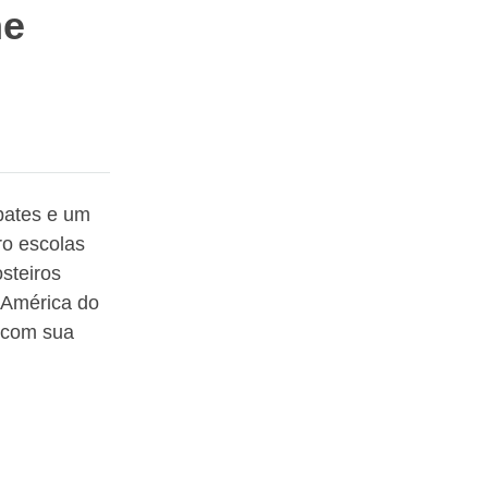
he
bates e um
ro escolas
steiros
a América do
 com sua