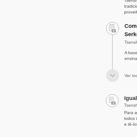
Tsensh
tradic
provei
Come
Serk
Tsens
A base
ensina
Ver to
Igua
Tsens
Para a
todos 
e tê-l