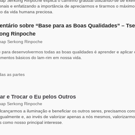
ap Serkong Rinpoche explica o caminho gradual utilizando-se de exe
ionais e enfatizando a importância de apreciarmos e tirarmos o máximo
to da vida humana preciosa.
ntário sobre “Base para as Boas Qualidades” – Ts
ong Rinpoche
hap Serkong Rinpoche
 para desenvolvermos todas as boas qualidades é aprender e aplicar 
mentos básicos do lam-rim em nossa vida.
das as partes
lar e Trocar o Eu pelos Outros
hap Serkong Rinpoche
lcançarmos a iluminação e beneficiar os outros seres, precisamos con
igualmente e, ao invés de valorizar apenas a nós mesmos, valorizarmo
os como nosso principal interesse.