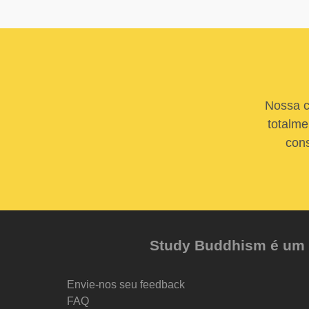
Nossa c
totalme
cons
Study Buddhism é um pr
Envie-nos seu feedback
FAQ