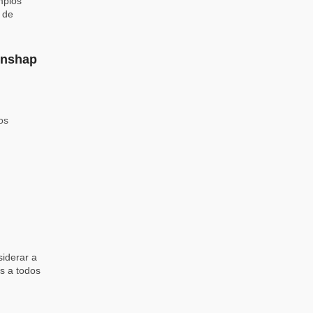
mplos
 de
enshap
os
siderar a
s a todos