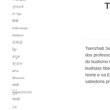
T
ગુજરાતી
हिन्दी
Indonesia
Italiano
日本語
Tsenzhab Se
ខ្មែរ
dos professo
ಕನ್ನಡ
do budismo t
한국어
budistas tib
ລາວ
Norte e na 
Монгол
sabedoria prá
मराठी
မြန်မာဘာသာ
नेपाली
پنجابی