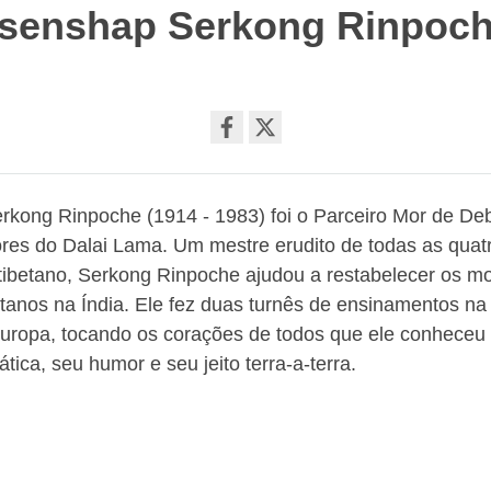
senshap Serkong Rinpoc
Share
on
rkong Rinpoche (1914 - 1983) foi o Parceiro Mor de De
facebook
res do Dalai Lama. Um mestre erudito de todas as quat
ibetano, Serkong Rinpoche ajudou a restabelecer os mo
etanos na Índia. Ele fez duas turnês de ensinamentos n
Europa, tocando os corações de todos que ele conheceu
tica, seu humor e seu jeito terra-a-terra.