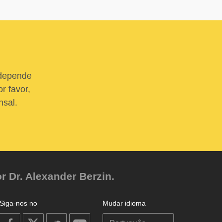
 depende
r favor,
nsal.
r Dr. Alexander Berzin.
Siga-nos no
Mudar idioma
on
on
on
on