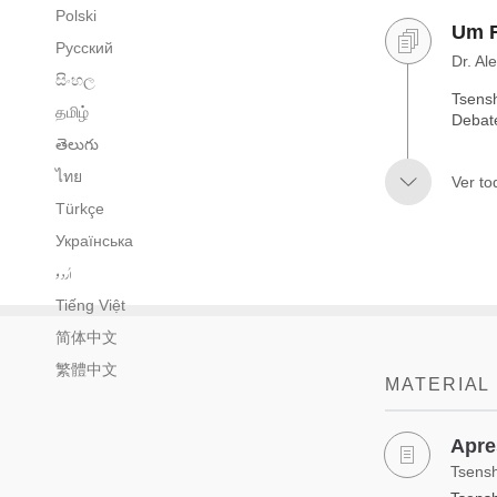
Polski
Um R
Русский
Dr. Al
සිංහල
Tsens
தமிழ்
Debate
తెలుగు
ไทย
Ver to
Türkçe
Українська
اُردو
Tiếng Việt
简体中文
繁體中文
MATERIAL
Apre
Tsens