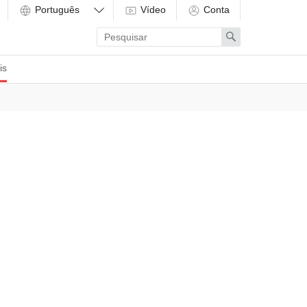
Vídeo
Conta
Enter
Search
search
term
is