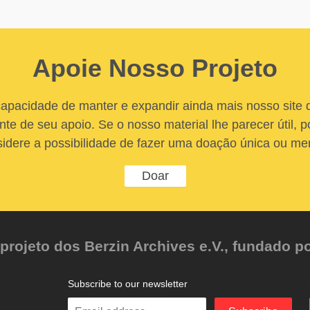
Apoie Nosso Projeto
apacidade de manter e expandir ainda mais nosso site
nte de seu apoio. Se o nosso material lhe parecer útil, po
idere a possibilidade de fazer uma doação única ou me
Doar
ojeto dos Berzin Archives e.V., fundado po
Subscribe to our newsletter
Enter