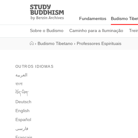
Close
Study
Buddhism
Fundamentos
Budismo Tibe
Home
Sobre o Budismo
Caminho para a Iluminação
Trei
›
Budismo Tibetano
›
Professores Espirituais
OUTROS IDIOMAS
العربية
বাংলা
བོད་ཡིག་
Deutsch
English
Español
فارسی
Français