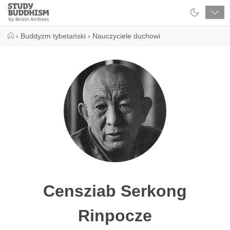
Close
Study
Buddhism
Home
›
Buddyzm tybetański
›
Nauczyciele duchowi
Censziab Serkong
Rinpocze