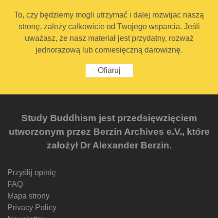
To, czy będziemy mogli utrzymać i dalej rozwijac naszą
stronę, zależy całkowicie od Twojego wsparcia. Jeśli
uważasz, że nasz materiał jest przydatny, rozważ
jednorazową lub comiesięczną darowiznę.
Ofiaruj
Study Buddhism jest przedsięwzięciem
utworzonym przez Berzin Archives e.V., które
założył Dr Alexander Berzin.
Przyślij opinię
FAQ
Mapa strony
Privacy Policy