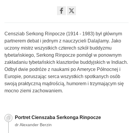
Share
on
facebook
Censziab Serkong Rinpocze (1914 - 1983) był głównym
partnerem debat i jednym z nauczycieli Dalajlamy. Jako
uczony mistrz wszystkich czterech szkół buddyzmu
tybetańskiego, Serkong Rinpocze pomógł w ponownym
zakładaniu tybetańskich klasztorów buddyjskich w Indiach.
Odbył dwie podróże z naukami po Ameryce Północnej i
Europie, poruszając serca wszystkich spotkanych osób
swoją praktyczną mądrością, humorem i trzymającym się
mocno ziemi zachowaniem.
Portret Cienszaba Serkonga Rinpocze
dr Alexander Berzin