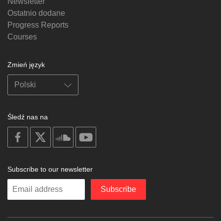
Newsletter
Ostatnio dodane
Progress Reports
Courses
Zmień język
Śledź nas na
on
on
on
on
facebook
X
soundcloud
youtube
Subscribe to our newsletter
Enter
Subscribe
your
email