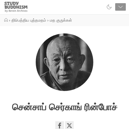
Close
Study
Buddhism
Home
›
திபெத்திய புத்தமதம்
›
மத குருக்கள்
சென்சாப் செர்காங் ரின்போச்