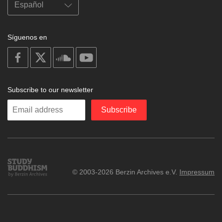
Síguenos en
on
on
on
on
facebook
X
soundcloud
youtube
Subscribe to our newsletter
Enter
Subscribe
your
email
Study
© 2003-2026 Berzin Archives e.V.
Impressum
Buddhism
Home