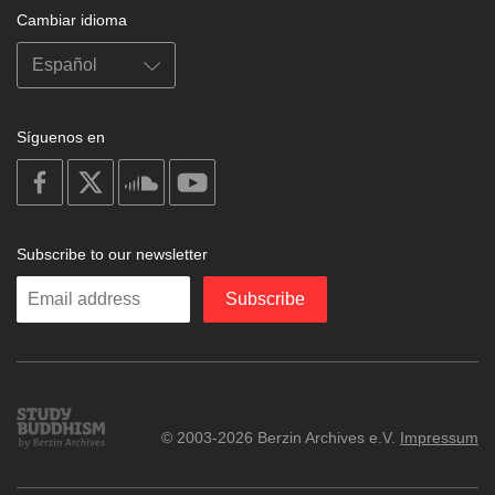
Cambiar idioma
Síguenos en
on
on
on
on
facebook
X
soundcloud
youtube
Subscribe to our newsletter
Enter
Subscribe
your
email
Study
© 2003-2026 Berzin Archives e.V.
Impressum
Buddhism
Home