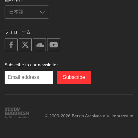
フォローする
on
on
on
on
facebook
X
soundcloud
youtube
Subscribe to our newsletter
Enter
Subscribe
your
email
Study
© 2003-2026 Berzin Archives e.V.
Impressum
Buddhism
Home