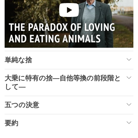
単純な捨
大乗に特有の捨―自他等換の前段階と
して―
五つの決意
要約