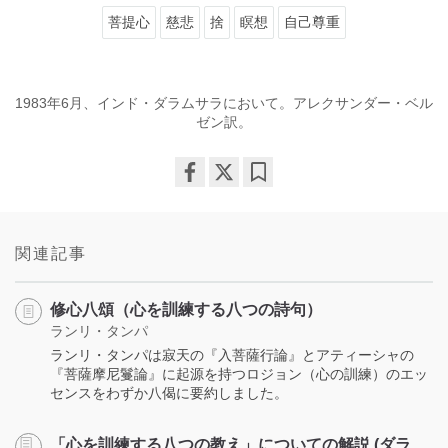
菩提心
慈悲
捨
瞑想
自己尊重
1983年6月、インド・ダラムサラにおいて。アレクサンダー・ベル
ゼン訳。
Share
Bookmark
on
facebook
関連記事
修心八頌（心を訓練する八つの詩句）
ランリ・タンパ
ランリ・タンパは寂天の『入菩薩行論』とアティーシャの
『菩薩摩尼鬘論』に起源を持つロジョン（心の訓練）のエッ
センスをわずか八偈に要約しました。
「心を訓練する八つの教え」についての解説 (ダラ