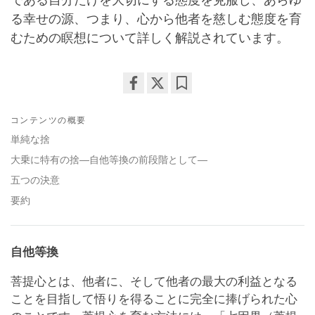
る幸せの源、つまり、心から他者を慈しむ態度を育
むための瞑想について詳しく解説されています。
Share
Bookmark
on
コンテンツの概要
facebook
単純な捨
大乗に特有の捨―自他等換の前段階として―
五つの決意
要約
自他等換
菩提心とは、他者に、そして他者の最大の利益となる
ことを目指して悟りを得ることに完全に捧げられた心