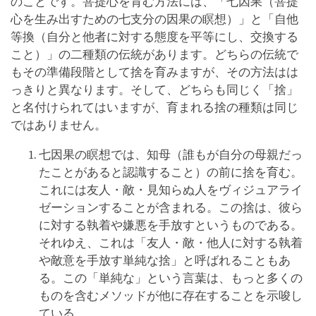
のことです。菩提心を育む方法には、「七因果（菩提
心を生み出すための七支分の因果の瞑想）」と「自他
等換（自分と他者に対する態度を平等にし、交換する
こと）」の二種類の伝統があります。どちらの伝統で
もその準備段階として捨を育みますが、その方法はは
っきりと異なります。そして、どちらも同じく「捨」
と名付けられてはいますが、育まれる捨の種類は同じ
ではありません。
七因果の瞑想では、知母（誰もが自分の母親だっ
たことがあると認識すること）の前に捨を育む。
これには友人・敵・見知らぬ人をヴィジュアライ
ゼーションすることが含まれる。この捨は、彼ら
に対する執着や嫌悪を手放すというものである。
それゆえ、これは「友人・敵・他人に対する執着
や敵意を手放す単純な捨」と呼ばれることもあ
る。この「単純な」という言葉は、もっと多くの
ものを含むメソッドが他に存在することを示唆し
ている。