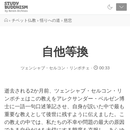
Close
Study
Buddhism
Home
›
チベット仏教
›
悟りへの道
›
慈悲
自他等換
ツェンシャブ・セルコン・リンポチェ
00:33
逝去される2か月前、ツェンシャブ・セルコン・リ
ンポチェはこの教えをアレクサンダー・ベルゼン博
士に一語一句口述筆記させ、自身が説いた中で最も
重要な教えとして後世に残すように伝えました。こ
の教えの中では、私たちの不幸や問題の最大の原因
である自分だけを大切にする態度を克服し、あらゆ