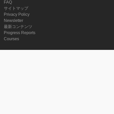
FAQ
サイトマップ
Privacy Policy
Newsletter
最新コンテンツ
Progress Reports
Courses
他の言語
フォローする
on
on
on
on
facebook
X
soundcloud
youtube
Subscribe to our newsletter