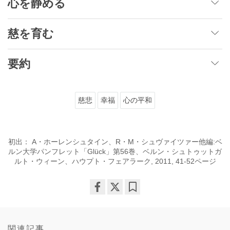
心を静める
慈を育む
要約
慈悲
幸福
心の平和
初出： A・ホーレンシュタイン、R・M・シュヴァイツァー他編:ベ
ルン大学パンフレット「Glück」第56巻、ベルン・シュトゥットガ
ルト・ウィーン、ハウプト・フェアラーク, 2011, 41-52ページ
Share
Bookmark
on
facebook
関連記事