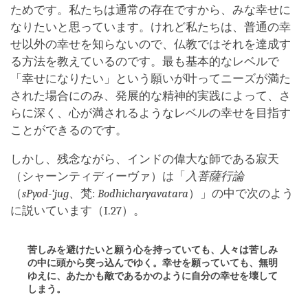
ためです。私たちは通常の存在ですから、みな幸せに
なりたいと思っています。けれど私たちは、普通の幸
せ以外の幸せを知らないので、仏教ではそれを達成す
る方法を教えているのです。最も基本的なレベルで
「幸せになりたい」という願いが叶ってニーズが満た
された場合にのみ、発展的な精神的実践によって、さ
らに深く、心が満されるようなレベルの幸せを目指す
ことができるのです。
しかし、残念ながら、インドの偉大な師である寂天
（シャーンティディーヴァ）は「
入菩薩行論
（
sPyod-‘jug
、梵:
Bodhicharyavatara
）」の中で次のよう
に説いています（I.27）。
苦しみを避けたいと願う心を持っていても、人々は苦しみ
の中に頭から突っ込んでゆく。幸せを願っていても、無明
ゆえに、あたかも敵であるかのように自分の幸せを壊して
しまう。