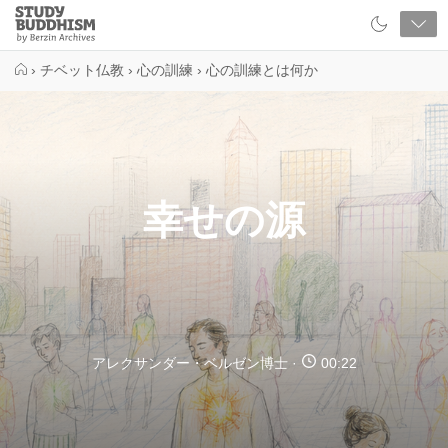
Close
Study
Buddhism
Home
›
チベット仏教
›
心の訓練
›
心の訓練とは何か
幸せの源
アレクサンダー・ベルゼン博士
00:22