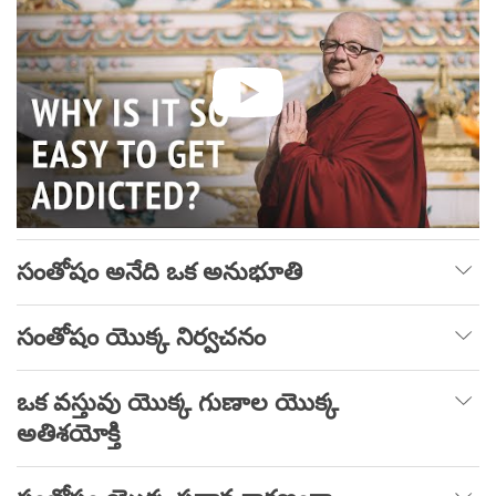
సంతోషం అనేది ఒక అనుభూతి
సంతోషం యొక్క నిర్వచనం
ఒక వస్తువు యొక్క గుణాల యొక్క
అతిశయోక్తి