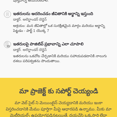
వ్యూహాన్ని అనుసరించాలి.
ఇతరులను ఆదరించడం జీవితానికి అర్థాన్ని ఇస్తుంది
డాక్టర్. అలెగ్జాండర్ బెర్జిన్
ఆశ్రయం: మన జీవితాల్లో ఒక సురక్షితమైన మార్గం మరియు అర్థాన్ని
పెట్టడం - పార్ట్ 1 యొక్క 7
ఇతరులపై పాజిటివ్ ప్రభావాన్ని ఎలా చూపాలి
డాక్టర్. అలెగ్జాండర్ బెర్జిన్
ఇతరులను ఒకచోట చేర్చడానికి మరియు సహాయపడటానికి నాలుగు
దశలు పరిపక్వతను పొందుతాయి.
మా ప్రాజెక్ట్ కు సపోర్ట్ చెయ్యండి
మా వెబ్ సైట్ ని మెయింటైన్ చెయ్యడానికి మరియు ఇంకా
విస్తరించడానికి మేము పూర్తిగా మీపై ఆధారపడి ఉన్నాము. మీకు మా
మెటీరియల్స్ ఉపయోగపడినట్లయితే, దయచేసి ఒక్కసారి లేదా