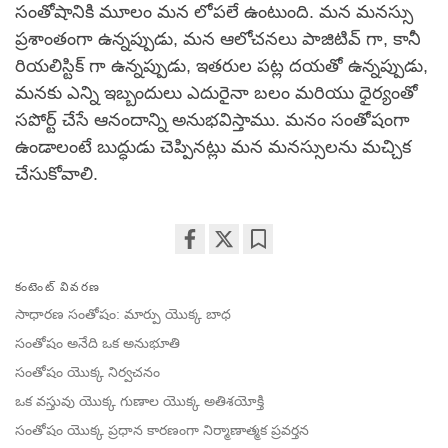
సంతోషానికి మూలం మన లోపలే ఉంటుంది. మన మనస్సు
ప్రశాంతంగా ఉన్నప్పుడు, మన ఆలోచనలు పాజిటివ్ గా, కానీ
రియలిస్టిక్ గా ఉన్నప్పుడు, ఇతరుల పట్ల దయతో ఉన్నప్పుడు,
మనకు ఎన్ని ఇబ్బందులు ఎదురైనా బలం మరియు ధైర్యంతో
సపోర్ట్ చేసే ఆనందాన్ని అనుభవిస్తాము. మనం సంతోషంగా
ఉండాలంటే బుద్ధుడు చెప్పినట్లు మన మనస్సులను మచ్చిక
చేసుకోవాలి.
Share
Bookmark
కంటెంట్ వివరణ
on
facebook
సాధారణ సంతోషం: మార్పు యొక్క బాధ
సంతోషం అనేది ఒక అనుభూతి
సంతోషం యొక్క నిర్వచనం
ఒక వస్తువు యొక్క గుణాల యొక్క అతిశయోక్తి
సంతోషం యొక్క ప్రధాన కారణంగా నిర్మాణాత్మక ప్రవర్తన