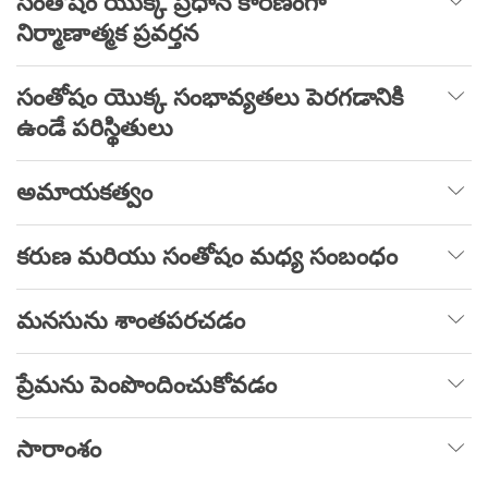
సంతోషం యొక్క ప్రధాన కారణంగా
నిర్మాణాత్మక ప్రవర్తన
సంతోషం యొక్క సంభావ్యతలు పెరగడానికి
ఉండే పరిస్థితులు
అమాయకత్వం
కరుణ మరియు సంతోషం మధ్య సంబంధం
మనసును శాంతపరచడం
ప్రేమను పెంపొందించుకోవడం
సారాంశం