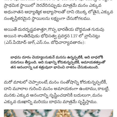
ప్రాథమిక స్థాయిలో నెరవేరినప్పుడు మాత్రమే మనం ఎక్కువ
అధునాతన ఆధ్యాత్మిక అభ్యాసాలతో దాని యొక్క లోతైన, ఎక్కువ
సంతృప్తికరమైన స్థాయిలను లక్ష్యంగా చేసుకోగలము.
అయితే దురదృష్టవశాత్తూ, గొప్ప భారతీయ బౌద్ధమత గురువు
అయిన శాంతిదేవుడు భోధిసత్వ ప్రవర్తన I.27 లో వ్రాసినట్లు
(ఎస్.పియోద్-జుగ్, ఎస్.సం. బోధిచార్యావతారం):
బాధను దూరం చెయ్యాలనుకునే మనసు ఉన్నప్పటికీ
,
అది బాధలోకి
పరుగులు తీస్తుంది. అది సుఖాన్ని కోరుకున్నప్పటికీ
,
అమాయకత్వంతో
తన ఆనందాన్ని ఒక శత్రువులా భావించి నాశనం చేసుకుంటుంది.
మరో మాటలో చెప్పాలంటే, మనం సంతోషాన్ని కోరుకున్నప్పటికీ,
దాని మూలాల గురించి మనం అమాయకంగా ఉంటాము, కాబట్టి,
మనకు ఎక్కువ ఆనందాన్ని సృష్టించడానికి బదులుగా, మనం
ఎక్కువ దుఃఖాన్ని మరియు బాధను మాత్రమే సృష్టిస్తాము.