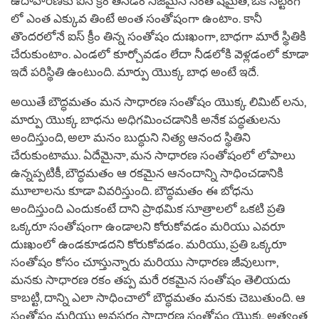
ఉదాహరణకు ఐస్ క్రీం తినడం నిజమైన సంతోషమైతే, ఒకే సిట్టింగ్
లో ఎంత ఎక్కువ తింటే అంత సంతోషంగా ఉంటాం. కానీ
తొందరలోనే ఐస్ క్రీం తిన్న సంతోషం దుఃఖంగా, బాధగా మారే స్థితికి
చేరుకుంటాం. ఎండలో కూర్చోవడం లేదా నీడలోకి వెళ్లడంలో కూడా
ఇదే పరిస్థితి ఉంటుంది. మార్పు యొక్క బాధ అంటే ఇదే.
అయితే బౌద్ధమతం మన సాధారణ సంతోషం యొక్క లిమిట్ లను,
మార్పు యొక్క బాధను అధిగమించడానికి అనేక పద్ధతులను
అందిస్తుంది, అలా మనం బుద్ధుని నిత్య ఆనంద స్థితిని
చేరుకుంటాము. ఏదేమైనా, మన సాధారణ సంతోషంలో లోపాలు
ఉన్నప్పటికీ, బౌద్ధమతం ఆ రకమైన ఆనందాన్ని సాధించడానికి
మూలాలను కూడా వివరిస్తుంది. బౌద్ధమతం ఈ బోధను
అందిస్తుంది ఎందుకంటే దాని ప్రాథమిక సూత్రాలలో ఒకటి ప్రతి
ఒక్కరూ సంతోషంగా ఉండాలని కోరుకోవడం మరియు ఎవరూ
దుఃఖంలో ఉండకూడదని కోరుకోవడం. మరియు, ప్రతి ఒక్కరూ
సంతోషం కోసం చూస్తున్నారు మరియు సాధారణ జీవులుగా,
మనకు సాధారణ రకం తప్ప మరే రకమైన సంతోషం తెలియదు
కాబట్టి, దాన్ని ఎలా సాధించాలో బౌద్ధమతం మనకు చెబుతుంది. ఆ
సంతోషం మరియు అవసరం సాధారణ సంతోషం యొక్క అత్యంత