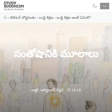
Close
Study
Buddhism
Home
›
టిబెటన్ బౌద్ధమతం
›
బుద్ధి శిక్షణ
›
బుద్ధి శిక్షణ అంటే ఏమిటి?
సంతోషానికి మూలాలు
డాక్టర్. అలెగ్జాండర్ బెర్జిన్
14:18