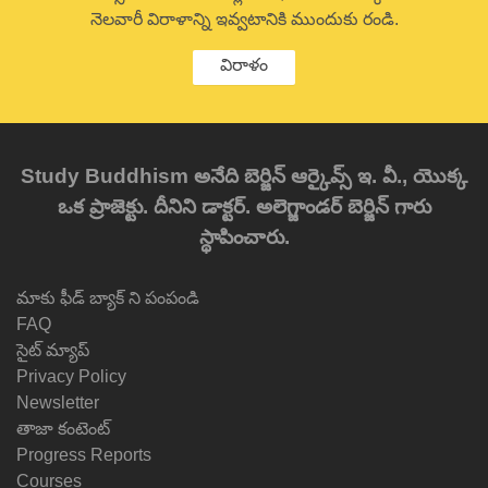
నెలవారీ విరాళాన్ని ఇవ్వటానికి ముందుకు రండి.
విరాళం
Study Buddhism అనేది బెర్జిన్ ఆర్కైవ్స్ ఇ. వీ., యొక్క
ఒక ప్రాజెక్టు. దీనిని డాక్టర్. అలెగ్జాండర్ బెర్జిన్ గారు
స్థాపించారు.
మాకు ఫీడ్ బ్యాక్ ని పంపండి
FAQ
సైట్ మ్యాప్
Privacy Policy
Newsletter
తాజా కంటెంట్
Progress Reports
Courses