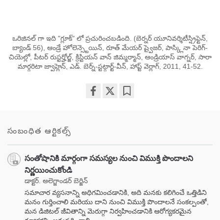
ఒరిజినల్ గా ఇది "గ్లూక్" లో ప్రచురించబడింది. (బెర్నర్ యూనివర్శిటీస్ష్రిఫ్టెన్,
బ్యాండ్ 56), ఆండ్రే హోలెన్స్టెయిన్, రూత్ మేయర్ ష్వైజర్, పాస్క్లినా పెరిగ్-
చియెల్లో, పీటర్ రుస్టర్హోల్జ్, క్రిస్టియన్ వాన్ జిమ్మర్మాన్, ఆండ్రియాస్ వాగ్నర్, సారా
మార్గరిటా జ్వాహ్లెన్, ఎడ్. బెర్న్-స్టట్గార్ట్-వీన్, హాప్ట్ వెర్లాగ్, 2011, 41-52.
Share
Bookmark
on
facebook
సంబంధిత ఆర్టికల్స్
సంతోషానికి మార్గంగా సమస్యల నుంచి విముక్తి పొందాలని
నిర్ణయించుకోండి
డాక్టర్. అలెగ్జాండర్ బెర్జిన్
సమాచార వ్యసనాన్ని అధిగమించడానికి, అది మనకు కలిగించే ఒత్తిడిని
మనం గుర్తించాలి మరియు దాని నుంచి విముక్తి పొందాలనే సంకల్పంతో,
మన డిజిటల్ జీవితాన్ని మెరుగ్గా నిర్వహించడానికి ఆరోగ్యకరమైన