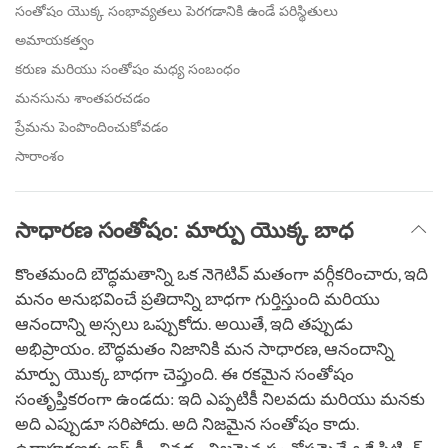
సంతోషం యొక్క సంభావ్యతలు పెరగడానికి ఉండే పరిస్థితులు
అమాయకత్వం
కరుణ మరియు సంతోషం మధ్య సంబంధం
మనసును శాంతపరచడం
ప్రేమను పెంపొందించుకోవడం
సారాంశం
సాధారణ సంతోషం: మార్పు యొక్క బాధ
కొంతమంది బౌద్ధమతాన్ని ఒక నెగెటివ్ మతంగా వర్గీకరించారు, ఇది
మనం అనుభవించే ప్రతిదాన్ని బాధగా గుర్తిస్తుంది మరియు
ఆనందాన్ని అస్సలు ఒప్పుకోదు. అయితే, ఇది తప్పుడు
అభిప్రాయం. బౌద్ధమతం నిజానికి మన సాధారణ, ఆనందాన్ని
మార్పు యొక్క బాధగా చెప్తుంది. ఈ రకమైన సంతోషం
సంతృప్తికరంగా ఉండదు: ఇది ఎప్పటికీ నిలవదు మరియు మనకు
అది ఎప్పుడూ సరిపోదు. అది నిజమైన సంతోషం కాదు.