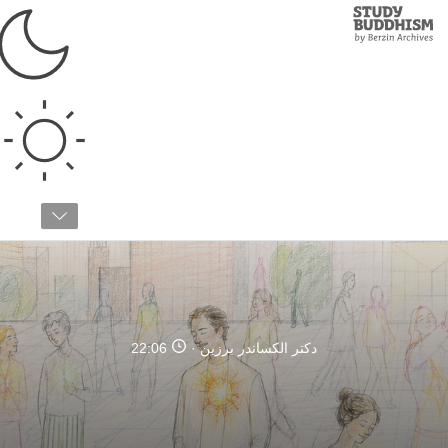
Study
Clos
Buddhism
Home
›
بودیسم تبتی
›
آموزش ذهن
›
آموزش ذهن چیست؟
منشاء سعادت
دکتر الکساندر برزین
22:06