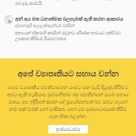
බව දුරු කරවයි.
අන් අය මත ධනාත්මක බලපෑමක් ඇති කරන ආකාරය
දර්ශනසූරී ඇලෙක්සැන්ඩර් බර්සින්
අන්‍යයන් ඒකරාශි කරමින් ඔවුනට පරිණත භාවයට පත්වීමට
උපකාර කිරීමේ පියවර හතර.
අපේ ව්‍යාපෘතියට සහාය වන්න
මෙම ව්‍යාපෘතිය පවත්වාගෙන යාමට සහ වැඩි දියුණු කිරීමට
අපට ඇති හැකියාව මුළුමනින්ම රඳා පවතින්නේ ඔබේ සහාය
මතය. අප ඉදිරිපත් කරන දේ ප්‍රයෝජනවත් බව ඔබට හැඟේ
නම් එක් වරක් හෝ මාසිකව හෝ යම් පුණ්‍යාධාරයක් කිරීම
ගැන හිතා බලන්න.
පුණ්‍යාධාරය