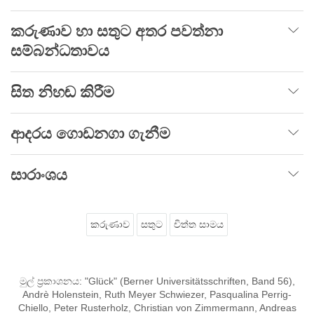
කරුණාව හා සතුට අතර පවත්නා
සම්බන්ධතාවය
සිත නිහඬ කිරීම
ආදරය ගොඩනගා ගැනීම
සාරාංශය
කරුණාව
සතුට
චිත්ත සාමය
මුල් ප්‍රකාශනය: "Glück" (Berner Universitätsschriften, Band 56),
Andrè Holenstein, Ruth Meyer Schwiezer, Pasqualina Perrig-
Chiello, Peter Rusterholz, Christian von Zimmermann, Andreas