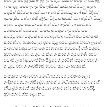
කරගැනීමේ මූලයන්ද බුදු දහම තුළ විස්තර කරනු ලබයි. බුදු
දහම තුළ මෙම ඉගැන්වීම ඉදිරිපත් කරනුයේ සියලු දෙනා
සතුටින් සිටීමට කැමතිවන අතර කිසිවෙකු හෝ දුක් විඳීමට
අකමැතිය යන්න එහි මූලික සිද්ධාන්තයක් වන බැවිනි. සියලු
දෙනා සතුට සොයා යන්නන් වන බැවින් හා සාමාන්‍ය
සත්ත්වයන් වශයෙන් සාමාන්‍ය සතුට හැර වෙනයම්
කවරවූ හෝ සතුටක් අප නොදන්නා බැවින් එය සාක්ෂාත්
කරගන්නා ආකාරය බුදු දහම තුළ අපට ප්‍රකාශ කරනු ලැබේ.
සාමාන්‍ය සතුටේ ඉතාමත් පදනම්ගත මට්ටමේදී එකී සතුටේ
අවශ්‍යතාවය හා පැතුම සාක්ෂාත් කරගත් පසු පමණි අපට
වඩාත් උසස් ආධ්‍යාත්මික පිළිවෙත් පුරමින් සතුටේ වඩාත්
ගැඹුරු, වඩාත් තෘප්තිමත් මට්ටම් කරා යා හැක්කේ.
සංස්කෘත භාෂාවෙන්
බෝධිසත්ත්වචර්යාවතාර
ලෙස
හැඳින්වෙන, ශාන්තිදේවයන්ගේ
බෝධිසත්ත්ව චර්යාවෙහි
නියැළීම
නමැති කෘතියේ 1.27 කොටසේ දැක්වෙන පරිදි,
අවාසනාවන්ත දෙය නම්,