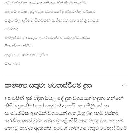
යම් වස්තුවක ගුණාංග අතිශයෝක්තියට නැංවීම
සතුටේ ප්‍රධාන මූලාශ්‍රය වශයෙන් පුණ්‍යවන්ත චර්යාව
සතුට ඵල දැරීමේ විභවයන් ඇතිකරන සුළු හේතු සාධක
මෝහය
කරුණාව හා සතුට අතර පවත්නා සම්බන්ධතාවය
සිත නිහඬ කිරීම
ආදරය ගොඩනගා ගැනීම
සාරාංශය
සාමාන්‍ය සතුට: වෙනස්වීමේ දුක
අප විසින් අත් විඳින සියලු දේ දුක වශයෙන් හඳුනා ගනිමින්
කිසි ලෙසකින් හෝ සතුටක් ඇතැයි නොපිළිගන්නා
සෘණාත්මක ආගමක් වශයෙන් ඇතැම්හූ බුදු දහම විස්තර
කරති.කෙසේ වුවද මෙය වූකලි නිසි තොරතුරු මත පදනම්
නොවූ සාවද්‍ය අදහසකි. අපගේ සාමාන්‍ය සතුට වෙනස් වීමේ