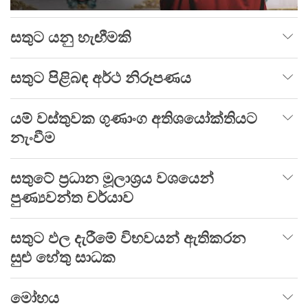
සතුට යනු හැඟීමකි
සතුට පිළිබඳ අර්ථ නිරූපණය
යම් වස්තුවක ගුණාංග අතිශයෝක්තියට
නැංවීම
සතුටේ ප්‍රධාන මූලාශ්‍රය වශයෙන්
පුණ්‍යවන්ත චර්යාව
සතුට ඵල දැරීමේ විභවයන් ඇතිකරන
සුළු හේතු සාධක
මෝහය