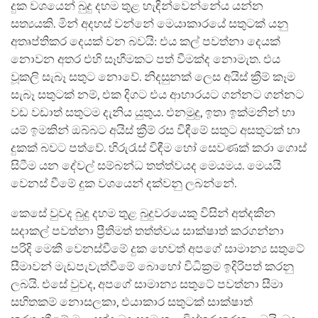
දුක වශයෙන් බුදු දහම තුළ හැඳින්වෙන්නේය යන්න
සත්‍යයකි. මින් අදහස් වන්නේ මෙයාකාරයේ සතුටක් යනු
අතෘප්තිකර දෙයක් වන බවයි: එය කල් පවත්නා දෙයක්
නොවන අතර එහි සෑහීමකට පත් වීමක්ද නොමැත. එය
වූකලි සැබෑ සතුට නොවේ. නිදසුනක් ලෙස අයිස් ක්‍රීම් කෑම
සැබෑ සතුටක් නම්, එක දිගට එය ආහාරයට ගන්නට ගන්නට
වඩ වඩාත් සතුටම දැනිය යුතුය. එනමුදු, ඉතා ඉක්මනින් හා
යම් ඉමකින් ඔබ්බට අයිස්‍ ක්‍රීම් රස විඳීමේ සතුට අසතුටක් හා
දුකක් බවට පත්වේ. හිරුරැස් විඳීම හෝ සෙවණක් කරා ගොස්
සිටීම යන දේවල් සම්බන්ධ තත්ත්වයද මෙයමය. මෙයයි
වෙනස් වීමේ දුක වශයෙන් දක්වනු ලබන්නේ.
කෙසේ වුවද බුදු දහම තුළ බුදුවරයෙකු විසින් අත්දකින
සදාකල් පවත්නා ප්‍රීතිමත් තත්ත්වය සාක්ෂාත් කරගන්නා
පරිදි මෙකී වෙනස්වීමේ දුක හෙවත් අපගේ සාමාන්‍ය සතුටේ
සීමාවන් මැඩපැවැත්වීමේ බොහෝ විධික්‍රම ඉදිරිපත් කරනු
ලබයි. එසේ වුවද, අපගේ සාමාන්‍ය සතුටේ පවත්නා සීමා
සහිතකම් නොසලකා, එයාකාර සතුටක් සාක්ෂාත්