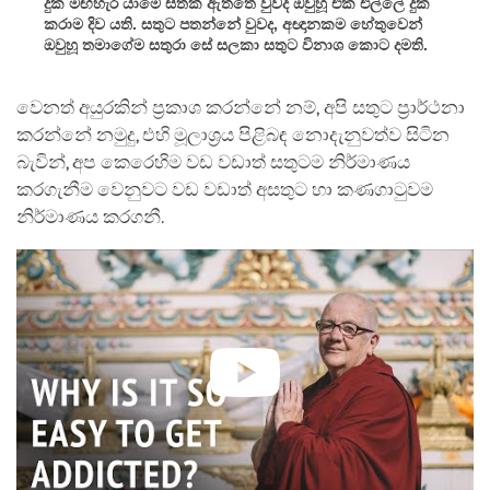
දුක මඟහැර යාමේ සිතක් ඇත්තේ වුවද ඔවුහූ එක එල්ලේ දුක
කරාම දිව යති. සතුට පතන්නේ වුවද, අඥානකම හේතුවෙන්
ඔවුහූ තමාගේම සතුරා සේ සලකා සතුට විනාශ කොට දමති.
වෙනත් අයුරකින් ප්‍රකාශ කරන්නේ නම්, අපි සතුට ප්‍රාර්ථනා
කරන්නේ නමුදු, එහි මූලාශ්‍රය පිළිබඳ නොදැනුවත්ව සිටින
බැවින්, අප කෙරෙහිම වඩ වඩාත් සතුටම නිර්මාණය
කරගැනීම වෙනුවට වඩ වඩාත් අසතුට හා කණගාටුවම
නිර්මාණය කරගනී.