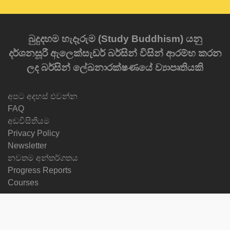
බුදුදහම හැදෑරුම (Study Buddhism) යනු
දර්ශනසූරී ඇලෙක්සැඩර් බර්සින් විසින් ආරම්භ කරන
ලද බර්සින් ලේඛනාරක්ෂණයේ ව්‍යාපෘතියකි
අපට අදහස් එවන්න
FAQ
අඩවිසිතියම
Privacy Policy
Newsletter
නවතම අන්තර්ගතය
Progress Reports
Courses
භාෂාව වෙනස්කරන්න