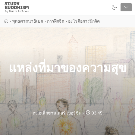
Close
Study
Buddhism
Home
›
พุทธศาสนาธิเบต
›
การฝึกจิต
›
อะไรคือการฝึกจิต
แหล่งที่มาของความสุข
ดร.อเล็กซานเดอร์ เบอร์ซิ่น
03:45