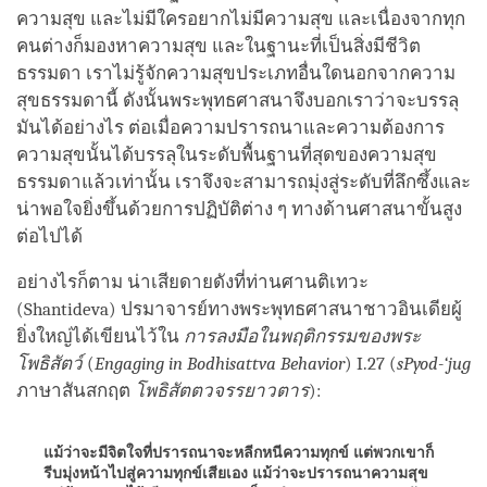
ความสุข และไม่มีใครอยากไม่มีความสุข และเนื่องจากทุก
คนต่างก็มองหาความสุข และในฐานะที่เป็นสิ่งมีชีวิต
ธรรมดา เราไม่รู้จักความสุขประเภทอื่นใดนอกจากความ
สุขธรรมดานี้ ดังนั้นพระพุทธศาสนาจึงบอกเราว่าจะบรรลุ
มันได้อย่างไร ต่อเมื่อความปรารถนาและความต้องการ
ความสุขนั้นได้บรรลุในระดับพื้นฐานที่สุดของความสุข
ธรรมดาแล้วเท่านั้น เราจึงจะสามารถมุ่งสู่ระดับที่ลึกซึ้งและ
น่าพอใจยิ่งขึ้นด้วยการปฏิบัติต่าง ๆ ทางด้านศาสนาขั้นสูง
ต่อไปได้
อย่างไรก็ตาม น่าเสียดายดังที่ท่านศานติเทวะ
(Shantideva) ปรมาจารย์ทางพระพุทธศาสนาชาวอินเดียผู้
ยิ่งใหญ่ได้เขียนไว้ใน
การลงมือในพฤติกรรมของพระ
โพธิสัตว์
(
Engaging in Bodhisattva Behavior
) I.27 (
sPyod-‘jug
ภาษาสันสกฤต
โพธิสัตตวจรรยาวตาร
):
แม้ว่าจะมีจิตใจที่ปรารถนาจะหลีกหนีความทุกข์ แต่พวกเขาก็
รีบมุ่งหน้าไปสู่ความทุกข์เสียเอง แม้ว่าจะปรารถนาความสุข