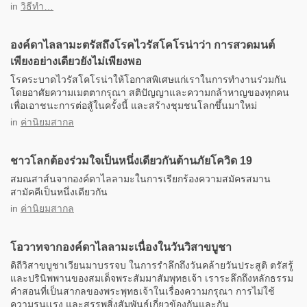
in
วิธีทำ…
องค์ดาไลลามะตรัสถึงโรคไวรัสโคโรน่าว่า การสวดมนต์
เพียงอย่างเดียวยังไม่เพียงพอ
โรคระบาดไวรัสโคโรน่าให้โอกาสพิเศษแก่เราในการทำงานร่วมกัน
โดยอาศัยความเมตตากรุณา สติปัญญาและความกล้าหาญของทุกคน
เพื่อเอาชนะการต่อสู้ในครั้งนี้ และสร้างชุมชนโลกขึ้นมาใหม่
in
ค่านิยมสากล
ชาวโลกต้องร่วมใจเป็นหนึ่งเดียวกันต้านภัยโควิด 19
สมณสาส์นจากองค์ดาไลลามะในการเรียกร้องความสมัครสมาน
สามัคคีเป็นหนึ่งเดียวกัน
in
ค่านิยมสากล
โอวาทจากองค์ดาไลลามะเนื่องในวันวิสาขบูชา
ดิถีวิสาขบูชาเวียนมาบรรจบ ในการรำลึกถึงวันคล้ายวันประสูติ ตรัสรู้
และปรินิพพานของสมเด็จพระสัมมาสัมพุทธเจ้า เราระลึกถึงหลักธรรม
คำสอนที่เป็นสากลของพระพุทธเจ้าในเรื่องความกรุณา การไม่ใช้
ความรุนเเรง และสรรพสิ่งสัมพันธ์เกี่ยวข้องกันและกัน...