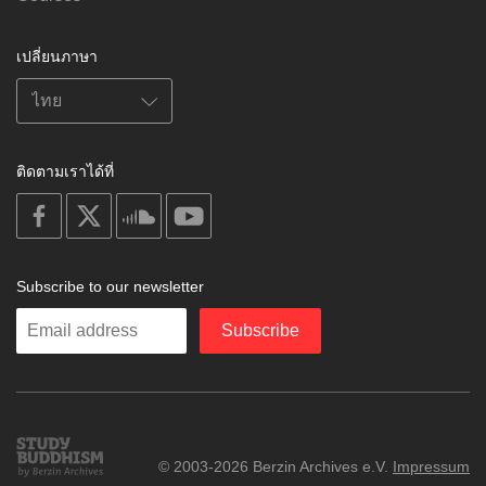
เปลี่ยนภาษา
ติดตามเราได้ที่
on
on
on
on
facebook
X
soundcloud
youtube
Subscribe to our newsletter
Enter
Subscribe
your
email
Study
© 2003-2026 Berzin Archives e.V.
Impressum
Buddhism