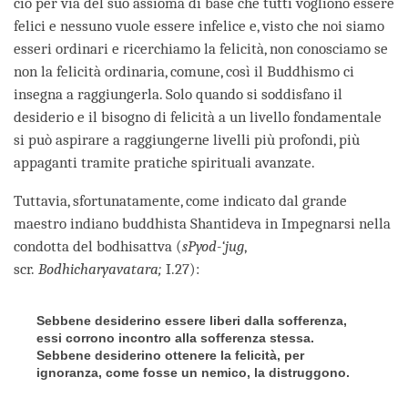
ciò per via del suo assioma di base che tutti vogliono essere
felici e nessuno vuole essere infelice e, visto che noi siamo
esseri ordinari e ricerchiamo la felicità, non conosciamo se
non la felicità ordinaria, comune, così il Buddhismo ci
insegna a raggiungerla. Solo quando si soddisfano il
desiderio e il bisogno di felicità a un livello fondamentale
si può aspirare a raggiungerne livelli più profondi, più
appaganti tramite pratiche spirituali avanzate.
Tuttavia, sfortunatamente, come indicato dal grande
maestro indiano buddhista Shantideva in Impegnarsi nella
condotta del bodhisattva (
sPyod-‘jug
,
scr.
Bodhicharyavatara;
I.27):
Sebbene desiderino essere liberi dalla sofferenza,
essi corrono incontro alla sofferenza stessa.
Sebbene desiderino ottenere la felicità,
per
ignoranza, come fosse un nemico, la distruggono.