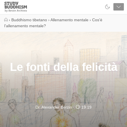
Close
Study
Buddhism
Home
›
Buddhismo tibetano
›
Allenamento mentale
›
Cos'è
l'allenamento mentale?
Le fonti della felicità
Dr. Alexander Berzin
19:19