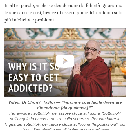
In altre parole, anche se desideriamo la felicità ignoriamo
le sue cause e così, invece di essere più felici, creiamo solo
più infelicità e problemi.
Video: Dr Chönyi Taylor — “Perché è così facile diventare
dipendente [da qualcosa]?”
Per avviare i sottotitoli, per favore clicca sull’icona “Sottotitoli”
nell‘angolo in basso a destra sullo schermo. Per cambiare la
lingua dei sottotitoli, per favore clicca sull‘icona “Impostazioni”, poi
clicca “Sottotitoli” e scegli la lingua che preferisci.