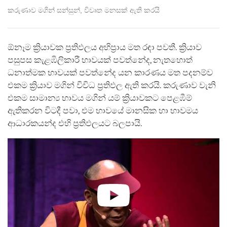
කරුණාව මගින් සන්සුන්, විවෘත මනසක් ඇති කරයි
ඕනෑම ක්‍රියාවක ප්‍රතිඵලය අභිප්‍රාය මත රඳා පවතී. ක්‍රියාව
පසුපස කැළඹිලිකාරී භාවයක් පවත්නේද, නැතහොත්
ධනාත්මක භාවයක් පවත්නේද යන කාරණය මත පදනම්ව
එකම ක්‍රියාව මගින් විවිධ ප්‍රතිඵල ඇති කරයි. කරුණාව වැනි
එකම සාමාන්‍ය භාවය මගින් යම් ක්‍රියාවකට පෙළඹීම්
ඇතිකරන විටදී පවා, එම භාවයේ මානසික හා භාවමය
ආධාරකයන්ද එහි ප්‍රතිඵලයට බලපායි.