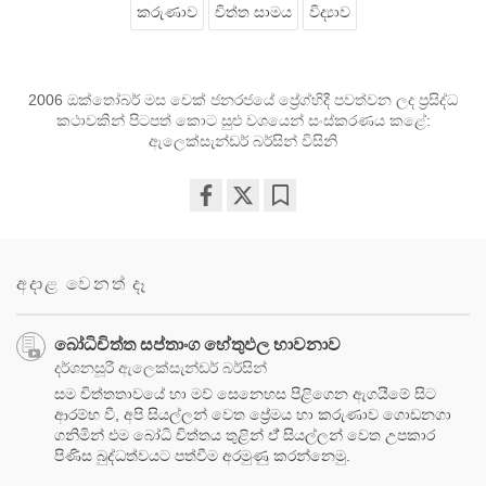
කරුණාව
චිත්ත සාමය
විද්‍යාව
2006 ඔක්තෝබර් මස චෙක් ජනරජයේ ප්‍රේග්හිදී පවත්වන ලද ප්‍රසිද්ධ
කථාවකින් පිටපත් කොට සුළු වශයෙන් සංස්කරණය කළේ:
ඇලෙක්සැන්ඩර් බර්සින් විසිනි
Share
Bookmark
on
facebook
අදාළ වෙනත් දෑ
‍‍බෝධිචිත්ත සප්තාංග හේතුඵල භාවනාව
දර්ශනසූරී ඇලෙක්සැන්ඩර් බර්සින්
සම චිත්තතාවයේ හා මව් සෙනෙහස පිළිගෙන ඇගයීමේ සිට
ආරම්භ වී, අපි සියල්ලන් වෙත ප්‍රේමය හා කරුණාව ගොඩනගා
ගනිමින් එම බෝධි චිත්තය තුළින් ඒ් සියල්ලන් වෙත උපකාර
පිණිස බුද්ධත්වයට පත්වීම අරමුණු කරන්නෙමු.