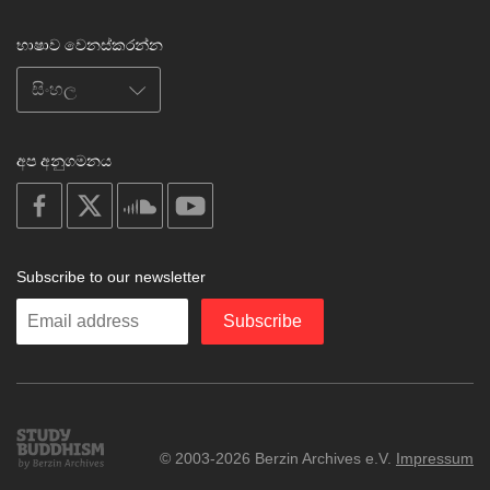
භාෂාව වෙනස්කරන්න
අප අනුගමනය
on
on
on
on
facebook
X
soundcloud
youtube
Subscribe to our newsletter
Enter
Subscribe
your
email
Study
© 2003-2026 Berzin Archives e.V.
Impressum
Buddhism
Home