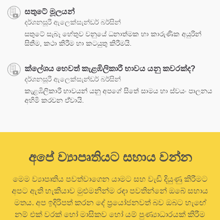
සතුටේ මූලයන්
දර්ශනසූරී ඇලෙක්සැන්ඩර් බර්සින්
සතුටේ සැබෑ හේතුව වනුයේ ධනාත්මක හා කාරුණික අයුරින්
සිතීම, කථා කිරීම හා කටයුතු කිරීමයි.
ක්ලේශය හෙවත් කැළඹිලිකාරී භාවය යනු කවරක්ද?
දර්ශනසූරී ඇලෙක්සැන්ඩර් බර්සින්
කැළඹිලිකාරී භාවයන් යනු අපගේ සිතේ සාමය හා ස්වයං පාලනය
අහිමි කරවන ඒ්වායි.
අපේ ව්‍යාපෘතියට සහාය වන්න
මෙම ව්‍යාපෘතිය පවත්වාගෙන යාමට සහ වැඩි දියුණු කිරීමට
අපට ඇති හැකියාව මුළුමනින්ම රඳා පවතින්නේ ඔබේ සහාය
මතය. අප ඉදිරිපත් කරන දේ ප්‍රයෝජනවත් බව ඔබට හැඟේ
නම් එක් වරක් හෝ මාසිකව හෝ යම් පුණ්‍යාධාරයක් කිරීම