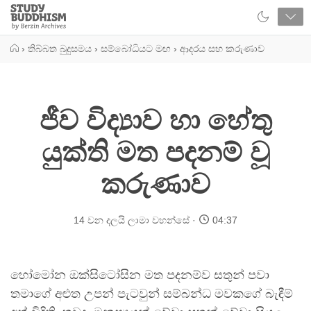
Close
Study
Buddhism
Home
›
තිබ්බත බුදුසමය
›
සම්බෝධියට මඟ
›
ආදරය සහ කරුණාව
ජීව විද්‍යාව හා හේතු
යුක්ති මත පදනම් වූ
කරුණාව
14 වන දලයි ලාමා වහන්සේ
04:37
හෝමෝන ඔක්සිටෝසින මත පදනම්ව සතුන් පවා
තමාගේ අළුත උපන් පැටවුන් සම්බන්ධ මවකගේ බැඳීම්