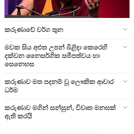
කරුණාවේ වර්ග තුන
මවක සිය අළුත උපන් බිළිඳා කෙරෙහි
දක්වන නෛසර්ගික සමීපත්වය හා
සෙනෙහස
කරුණාව මත පදනම් වූ ලෞකික ආචාර
ධර්ම
කරුණාව මගින් සන්සුන්, විවෘත මනසක්
ඇති කරයි