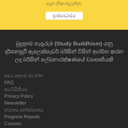
ගැන හිතා බලන්න.
පුණ්‍යාධාරය
බුදුදහම හැදෑරුම (Study Buddhism) යනු
දර්ශනසූරී ඇලෙක්සැඩර් බර්සින් විසින් ආරම්භ කරන
ලද බර්සින් ලේඛනාරක්ෂණයේ ව්‍යාපෘතියකි
අපට අදහස් එවන්න
FAQ
අඩවිසිතියම
Privacy Policy
Newsletter
නවතම අන්තර්ගතය
Progress Reports
Courses