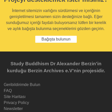
İnternet sitemizin varlığını sürdürmesi ve içeriğinin
genişletilmesi tamamen sizin desteğinize bağlı. Eğer
sunduğumuz içeriği faydalı buluyorsanız lütfen bir kerelik
ve aylık bağışta bulunma seçeneklerini gözden geçirin.
Bağışta bulunun
Study Buddhism Dr Alexander Berzin'in
kurduğu Berzin Archives e.V'nin projesidir.
Geribildirimde Bulun
FAQ
Site Haritası
Privacy Policy
Newsletter