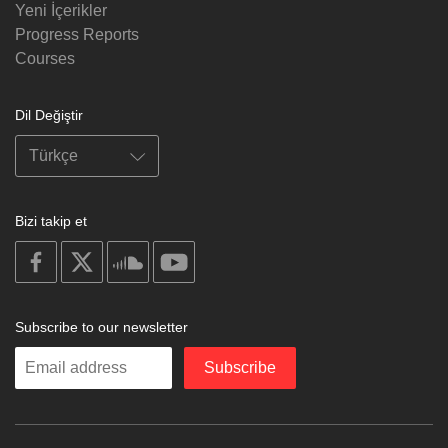
Yeni İçerikler
Progress Reports
Courses
Dil Değiştir
Bizi takip et
on
on
on
on
facebook
X
soundcloud
youtube
Subscribe to our newsletter
Enter
Subscribe
your
email