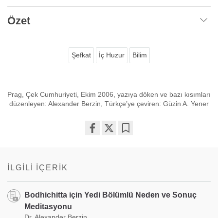
Özet
Şefkat
İç Huzur
Bilim
Prag, Çek Cumhuriyeti, Ekim 2006, yazıya döken ve bazı kısımları
düzenleyen: Alexander Berzin, Türkçe’ye çeviren: Güzin A. Yener
Share
Bookmark
on
facebook
İLGILI İÇERIK
Bodhichitta için Yedi Bölümlü Neden ve Sonuç
Meditasyonu
Dr. Alexander Berzin