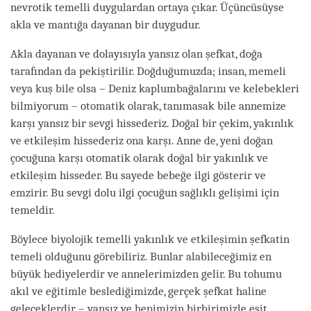
nevrotik temelli duygulardan ortaya çıkar. Üçüncüsüyse
akla ve mantığa dayanan bir duygudur.
Akla dayanan ve dolayısıyla yansız olan şefkat, doğa
tarafından da pekiştirilir. Doğduğumuzda; insan, memeli
veya kuş bile olsa – Deniz kaplumbağalarını ve kelebekleri
bilmiyorum – otomatik olarak, tanımasak bile annemize
karşı yansız bir sevgi hissederiz. Doğal bir çekim, yakınlık
ve etkileşim hissederiz ona karşı. Anne de, yeni doğan
çocuğuna karşı otomatik olarak doğal bir yakınlık ve
etkileşim hisseder. Bu sayede bebeğe ilgi gösterir ve
emzirir. Bu sevgi dolu ilgi çocuğun sağlıklı gelişimi için
temeldir.
Böylece biyolojik temelli yakınlık ve etkileşimin şefkatin
temeli olduğunu görebiliriz. Bunlar alabileceğimiz en
büyük hediyelerdir ve annelerimizden gelir. Bu tohumu
akıl ve eğitimle beslediğimizde, gerçek şefkat haline
geleceklerdir – yansız ve hepimizin birbirimizle eşit