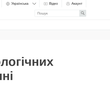
Відео
Акаунт
Enter
Search
search
term
ологічних
нні