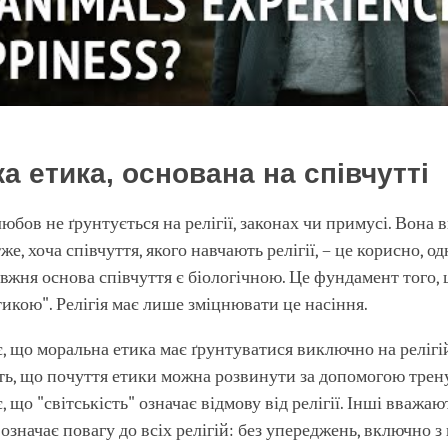
а етика, основана на співчутті
юбов не ґрунтується на релігії, законах чи примусі. Вона 
е, хоча співчуття, якого навчають релігії, – це корисно, о
авжня основа співчуття є біологічною. Це фундамент того,
тикою". Релігія має лише зміцнювати це насіння.
, що моральна етика має ґрунтуватися виключно на релігій
ь, що почуття етики можна розвинути за допомогою трен
 що "світськість" означає відмову від релігії. Інші вважаю
 означає повагу до всіх релігій: без упереджень, включно з