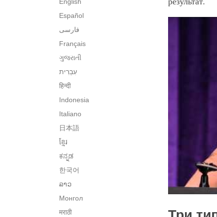
результат.
English
Español
فارسی
Français
ગુજરાતી
हिन्दी
Indonesia
Italiano
日本語
ខ្មែរ
ಕನ್ನಡ
한국어
ລາວ
Монгол
Три ти
मराठी