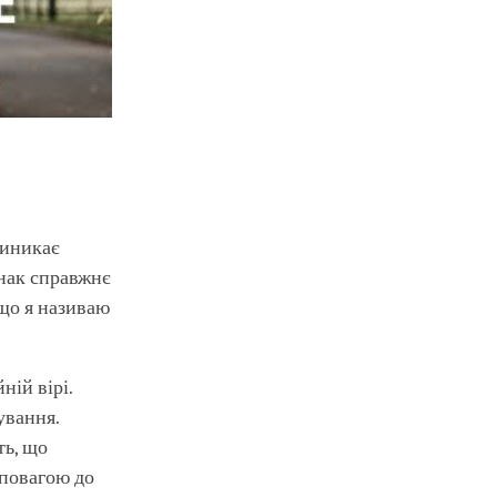
виникає
днак справжнє
 що я називаю
ній вірі.
ування.
ть, що
 повагою до