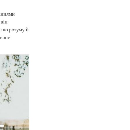
сіннями
 він
гою розуму й
оване