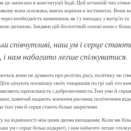
як це записано в конституції Індії. Цей останній тип етики
а якому вона основана, мають коріння в інстинктах. Вони 
через необхідність виживання, як і у випадку з матір'ю та
ою дитиною. Завдяки цій біологічній основі вони є біль
ьш співчутливі, наш ум і серце стают
 і нам набагато легше спілкуватися.
аються, вони не думають про релігію, расу, політику чи сі
Діти цінують посмішку своїх товаришів по грі хай хто вони
оявляють прихильність і доброзичливість. Їхні уми й серця
паки, зазвичай надають значення расовим, політичним від
це їхні уми й серця стають більш закритими.
гу на відмінності між цими двома випадками. Коли ми біл
наш ум і серце більш відкриті, і нам набагато легше спілк