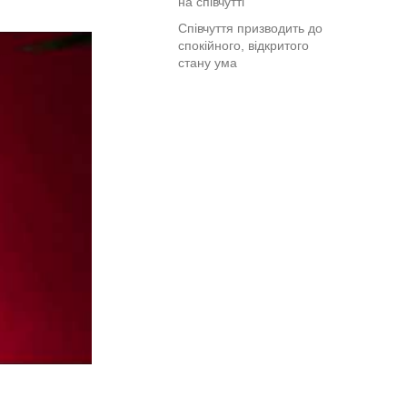
на співчутті
Співчуття призводить до
спокійного, відкритого
стану ума