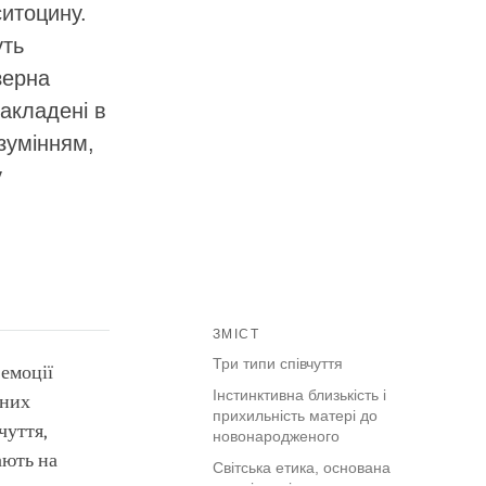
ситоцину.
уть
зерна
закладені в
озумінням,
у
ЗМІСТ
Три типи співчуття
 емоції
Інстинктивна близькість і
зних
прихильність матері до
чуття,
новонародженого
ають на
Світська етика, основана