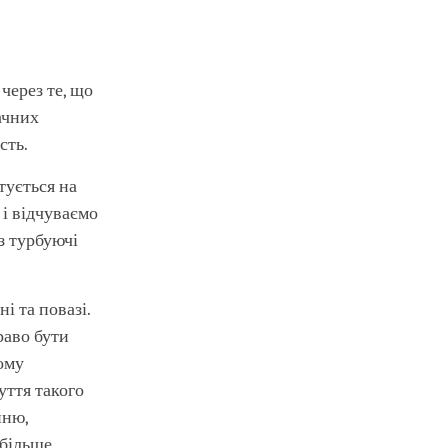
через те, що
ачних
сть.
тується на
 і відчуваємо
з турбуючі
і та повазі.
раво бути
ьому
уття такого
нню,
 більше