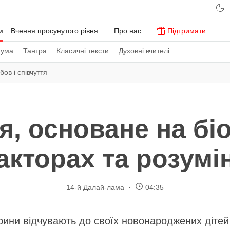
м
Вчення просунутого рівня
Про нас
Підтримати
 ума
Тантра
Класичні тексти
Духовні вчителі
ов і співчуття
я, основане на бі
кторах та розумі
14-й Далай-лама
04:35
рини відчувають до своїх новонароджених дітей