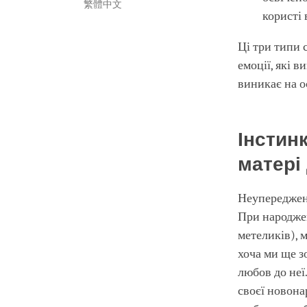
繁體中文
користі
Ці три типи с
емоції, які 
виникає на о
Інстин
матері
Неупереджене
При народжен
метеликів), 
хоча ми ще зо
любов до неї
своєї новона