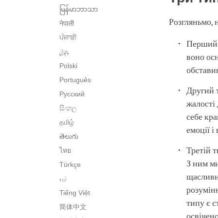
မြန်မာဘာသာ
Розгляньмо, 
नेपाली
ਪੰਜਾਬੀ
Перший т
پنجابی
воно осн
Polski
обставин
Português
Другий т
Русский
жалості 
සිංහල
себе кра
தமிழ்
емоції і
తెలుగు
Третій т
ไทย
З ним ми
Türkçe
щасливим
اُردو
розумінн
Tiếng Việt
типу є с
简体中文
освічено