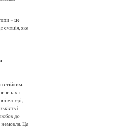
типи – це
е емоція, яка
ь
ш стійким.
черепах і
ої матері,
зькість і
 любов до
є немовля. Ця