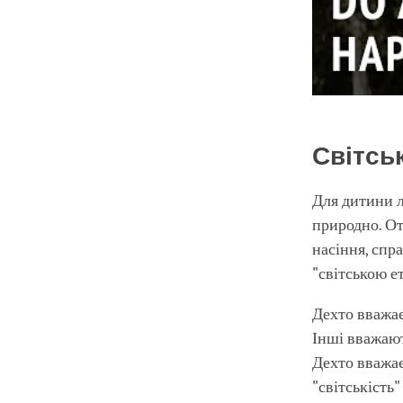
Світськ
Для дитини л
природно. Отж
насіння, спр
"світською е
Дехто вважає
Інші вважают
Дехто вважає,
"світськість"