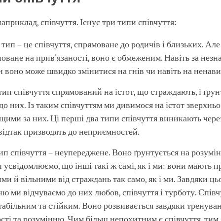
наприклад, співчуття. Існує три типи співчуття:
ип – це співчуття, спрямоване до родичів і близьких. Але 
оване на прив'язаності, воно є обмеженим. Навіть за незн
 воно може швидко змінитися на гнів чи навіть на ненави
ип співчуття спрямований на істот, що страждають, і ґрун
до них. Із таким співчуттям ми дивимося на істот зверхньо
щими за них. Ці перші два типи співчуття виникають чере
 відтак призводять до неприємностей.
ип співчуття – неупереджене. Воно ґрунтується на розумінн
 усвідомлюємо, що інші такі ж самі, як і ми: вони мають п
и й вільними від страждань так само, як і ми. Завдяки ц
ю ми відчуваємо до них любов, співчуття і турботу. Співч
табільним та стійким. Воно розвивається завдяки тренува
сті та розумінню. Чим більш непохитним є співчуття, тим