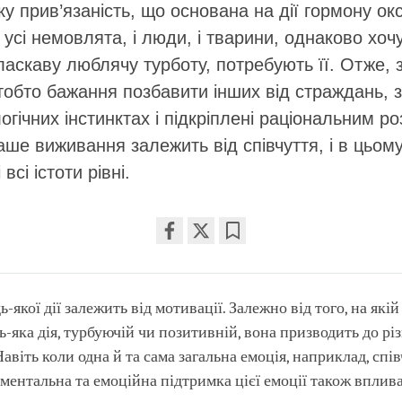
у прив’язаність, що основана на дії гормону ок
 усі немовлята, і люди, і тварини, однаково хоч
ласкаву люблячу турботу, потребують її. Отже, 
 тобто бажання позбавити інших від страждань, 
огічних інстинктах і підкріплені раціональним р
ше виживання залежить від співчуття, і в цьом
всі істоти рівні.
Share
Bookmark
on
facebook
ь-якої дії залежить від мотивації. Залежно від того, на якій
ь-яка дія, турбуючій чи позитивній, вона призводить до рі
Навіть коли одна й та сама загальна емоція, наприклад, спів
 ментальна та емоційна підтримка цієї емоції також вплив