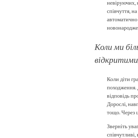
невіруючих, 
співчуття, н
автоматично 
новонароджен
Коли ми біл
відкритими,
Коли діти гр
походження. 
відповідь пр
Дорослі, нав
тощо. Через 
Зверніть ува
співчутливі, 