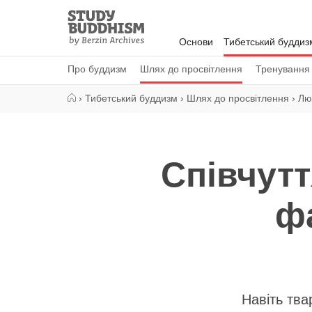
Close
Study
Buddhism
Основи
Тибетський буддиз
Home
Про буддизм
Шлях до просвітлення
Тренування
›
Тибетський буддизм
›
Шлях до просвітлення
›
Люб
Співчутт
фа
Навіть тва