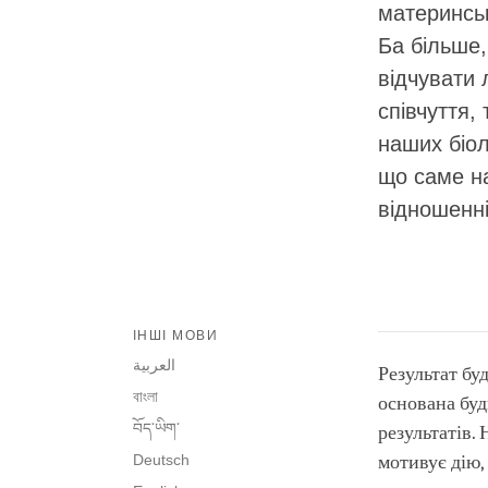
материнськ
Ба більше,
відчувати 
співчуття,
наших біол
що саме на
відношенні 
ІНШІ МОВИ
العربية
Результат буд
বাংলা
основана буд
བོད་ཡིག་
результатів. 
Deutsch
мотивує дію,