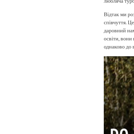
любляча турб
Відтак ми ро
співчуття. Ц
даровний нам
освіти, вони
однаково до в