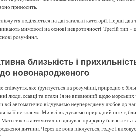
 воно приносить.
півчуття поділяються на дві загальні категорії. Перші два 
виникають мимоволі на основі невротичності. Третій тип – ц
снові розуміння.
ктивна близькість і прихильніст
 до новонародженого
 співчуття, яке ґрунтується на розумінні, природно є біль
ні люди, ссавці та птахи (я не впевнений щодо морських 
ми всі автоматично відчуваємо неупереджену любов до наш
всім її не знаємо. Ми всі відчуваємо природний потяг, бли
. Мати також автоматично відчуває природну близькість і
родженої дитини. Через це вона піклується, годує і вихову