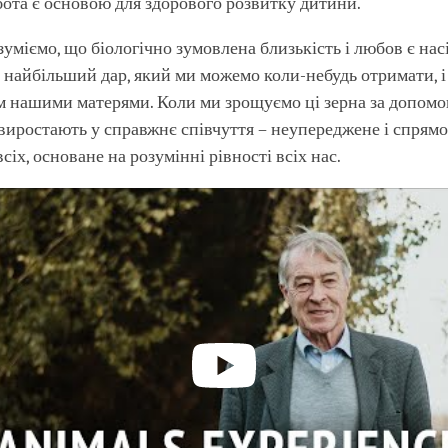
ота є основою для здорового розвитку дитини.
зуміємо, що біологічно зумовлена близькість і любов є на
е найбільший дар, який ми можемо коли-небудь отримати, і
 нашими матерями. Коли ми зрощуємо ці зерна за допомо
 виростають у справжнє співчуття – неупереджене і спрям
сіх, основане на розумінні рівності всіх нас.