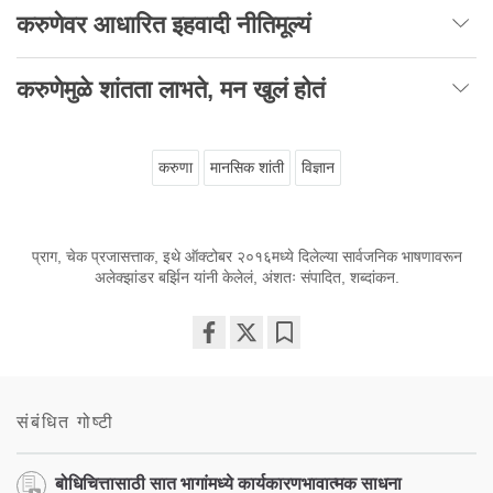
करुणेवर आधारित इहवादी नीतिमूल्यं
करुणेमुळे शांतता लाभते, मन खुलं होतं
करुणा
मानसिक शांती
विज्ञान
प्राग, चेक प्रजासत्ताक, इथे ऑक्टोबर २०१६मध्ये दिलेल्या सार्वजनिक भाषणावरून
अलेक्झांडर बर्झिन यांनी केलेलं, अंशतः संपादित, शब्दांकन.
Share
Bookmark
on
facebook
संबंधित गोष्टी
बोधिचित्तासाठी सात भागांमध्ये कार्यकारणभावात्मक साधना