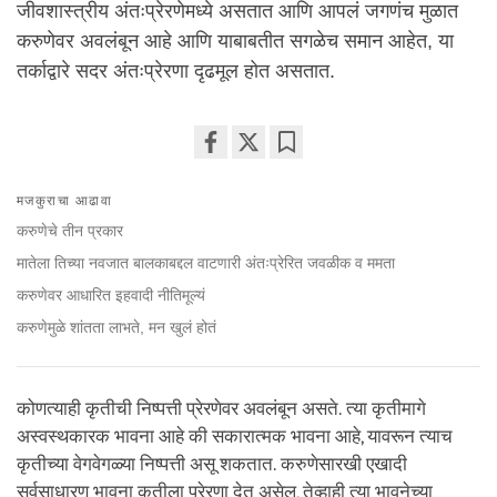
जीवशास्त्रीय अंतःप्रेरणेमध्ये असतात आणि आपलं जगणंच मुळात
करुणेवर अवलंबून आहे आणि याबाबतीत सगळेच समान आहेत, या
तर्काद्वारे सदर अंतःप्रेरणा दृढमूल होत असतात.
Share
Bookmark
on
मजकुराचा आढावा
facebook
करुणेचे तीन प्रकार
मातेला तिच्या नवजात बालकाबद्दल वाटणारी अंतःप्रेरित जवळीक व ममता
करुणेवर आधारित इहवादी नीतिमूल्यं
करुणेमुळे शांतता लाभते, मन खुलं होतं
कोणत्याही कृतीची निष्पत्ती प्रेरणेवर अवलंबून असते. त्या कृतीमागे
अस्वस्थकारक भावना आहे की सकारात्मक भावना आहे, यावरून त्याच
कृतीच्या वेगवेगळ्या निष्पत्ती असू शकतात. करुणेसारखी एखादी
सर्वसाधारण भावना कृतीला प्रेरणा देत असेल, तेव्हाही त्या भावनेच्या