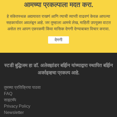
आमच्या प्रकल्पाला मदत करा.
हे संकेतस्थळ अद्ययावत राखणं आणि त्याची व्याप्ती वाढवणं केवळ आपल्या
सहकार्यावर अवलंबून आहे. जर तुम्हाला आमचे लेख, माहिती उपयुक्त वाटत
असेल तर आपण एकरकमी किंवा मासिक देणगी देण्याबाबत विचार करावा.
देणगी
स्टडी बुद्धिजम हा डॉ. अलेक्झांडर बर्झिन यांच्याद्वारा स्थापित बर्झिन
अर्काइव्हचा प्रकल्प आहे.
तुमच्या प्रतिक्रिया पाठवा
FAQ
साइटमॅप
Privacy Policy
Newsletter