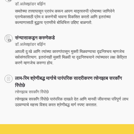
डॉ.अलेक्झांडर बर्झिन
समतेच्या तत्त्वापासून प्रारंभ करून आपण मातृत्वरुपी प्रेमाच्या जाणिवेने
प्रत्येकासाठी प्रेम व करुणेची भावना विकसित करतो आणि इतरांच्या
कल्याणासाठी बुद्धत्व प्राप्तीचे बोधिचित्त उद्दिष्ट बाळगतो.
संन्यासाकडून करुणेकडे
डॉ.अलेक्झांडर बर्झिन
आपली दुःखे आणि त्यांच्या कारणांपासून मुक्ती मिळवण्याचा दृढनिश्चय म्हणजेच
सर्वसंगपरित्याग. इतरांनाही मुक्ती मिळवी या दृढनिश्चयाने त्यांच्यावर लक्ष केंद्रित
करणे म्हणजेच करुणा होय.
लाम-रिम श्रेणीबद्ध मार्गाचे पारंपरिक सादरीकरण त्सेनझाब सरकॉंग
रिंपोछे
त्सेनझाब सरकॉंग रिंपोछे
त्सेनझाब सरकाॅंग रिंपोछे पारंपरिक दाखले देत आणि मानवी जीवनाचा परिपूर्ण लाभ
उठवण्याचे महत्त्व विशद करत श्रेणीबद्ध मार्ग स्पष्ट करतात.