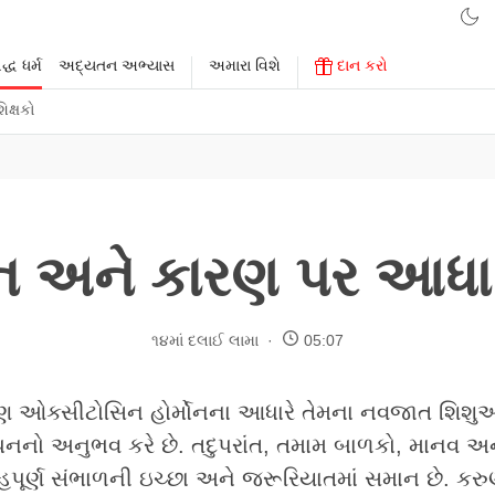
્ધ ધર્મ
અદ્યતન અભ્યાસ
અમારા વિશે
દાન કરો
િક્ષકો
ાન અને કારણ પર આધા
૧૪માં દલાઈ લામા
05:07
 ઓક્સીટોસિન હોર્મોનના આધારે તેમના નવજાત શિશુ
ંધનનો અનુભવ કરે છે. તદુપરાંત, તમામ બાળકો, માનવ અન
નેહપૂર્ણ સંભાળની ઇચ્છા અને જરૂરિયાતમાં સમાન છે. કરુ