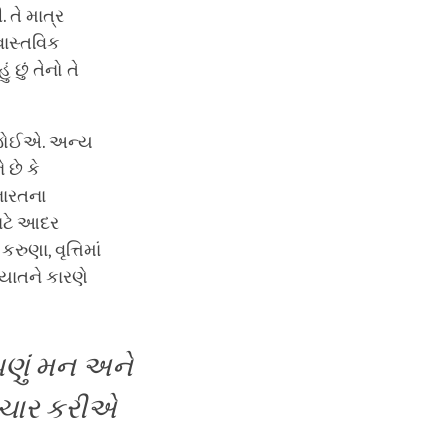
તે માત્ર
 વાસ્તવિક
 છું તેનો તે
ી જોઈએ. અન્ય
 છે કે
 ભારતના
માટે આદર
ુણા, વૃત્તિમાં
યાતને કારણે
ણું મન અને
ંચાર કરીએ