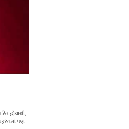
ારિત હોવાથી,
 નફરતમાં પણ