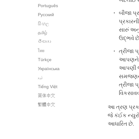
બદલાઈ શ
Português
બીજા પ્ર
Русский
પ્રકારની
සිංහල
સારું અ
தமிழ்
ઉદ્ભવે છે
తెలుగు
ત્રીજા પ
ไทย
આપણને ખ
Türkçe
આપણી જે
Українська
સમજણને 
اُردو
ત્રીજા પ
Tiếng Việt
વિકસાવવા
简体中文
繁體中文
આ ત્રણ પ્રકા
જે કંઈક ન્યુ
આધારિત છે.