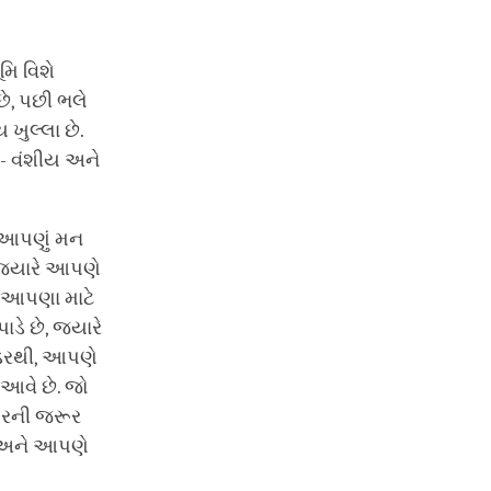
મિ વિશે
ે, પછી ભલે
ખુલ્લા છે.
 - વંશીય અને
 આપણું મન
જ્યારે આપણે
ે આપણા માટે
ડે છે, જ્યારે
 ડરથી, આપણે
વે છે. જો
કરની જરૂર
ે અને આપણે