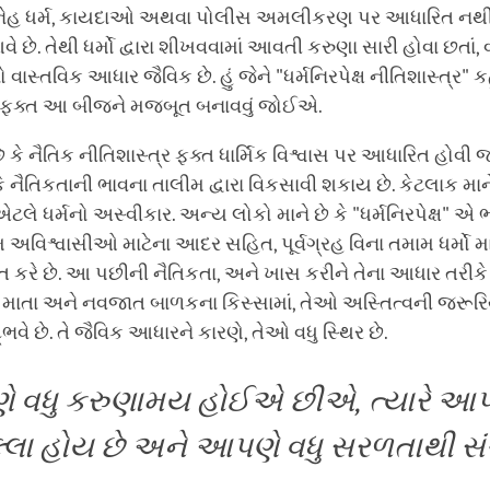
સ્નેહ ધર્મ, કાયદાઓ અથવા પોલીસ અમલીકરણ પર આધારિત નથી. 
વે છે. તેથી ધર્મો દ્વારા શીખવવામાં આવતી કરુણા સારી હોવા છતાં,
ાસ્તવિક આધાર જૈવિક છે. હું જેને "ધર્મનિરપેક્ષ નીતિશાસ્ત્ર" કહું
્મે ફક્ત આ બીજને મજબૂત બનાવવું જોઈએ.
છે કે નૈતિક નીતિશાસ્ત્ર ફક્ત ધાર્મિક વિશ્વાસ પર આધારિત હોવ
કે નૈતિકતાની ભાવના તાલીમ દ્વારા વિકસાવી શકાય છે. કેટલાક માને
” એટલે ધર્મનો અસ્વીકાર. અન્ય લોકો માને છે કે "ધર્મનિરપેક્ષ" એ
 અવિશ્વાસીઓ માટેના આદર સહિત, પૂર્વગ્રહ વિના તમામ ધર્મો 
 કરે છે. આ પછીની નૈતિકતા, અને ખાસ કરીને તેના આધાર તરીકે કર
કે માતા અને નવજાત બાળકના કિસ્સામાં, તેઓ અસ્તિત્વની જરૂરિ
 છે. તે જૈવિક આધારને કારણે, તેઓ વધુ સ્થિર છે.
ે વધુ કરુણામય હોઈએ છીએ, ત્યારે આપ
ુલ્લા હોય છે અને આપણે વધુ સરળતાથી સ