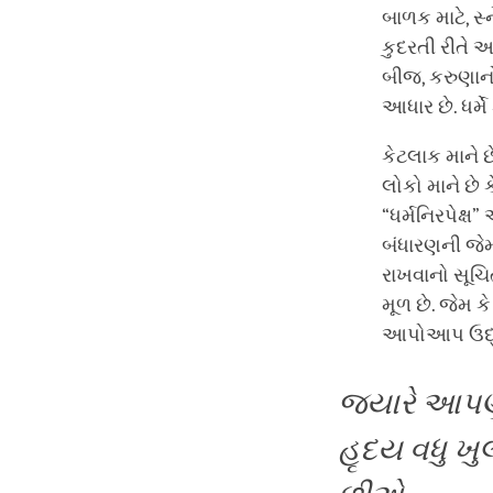
બાળક માટે, 
કુદરતી રીતે આ
બીજ, કરુણાનો વ
આધાર છે. ધર
કેટલાક માને 
લોકો માને છે 
“ધર્મનિરપેક્ષ
બંધારણની જેમ
રાખવાનો સૂચિત
મૂળ છે. જેમ 
આપોઆપ ઉદ્ભવે
જ્યારે આપણ
હૃદય વધુ ખ