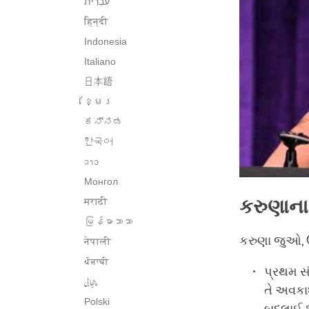
हिन्दी
Indonesia
Italiano
日本語
ខ្មែរ
ಕನ್ನಡ
한국어
ລາວ
Монгол
કરુણાના
मराठी
မြန်မာဘာသာ
કરુણા જુઓ, ઉ
नेपाली
ਪੰਜਾਬੀ
પ્રથમ સં
پنجابی
તે અવકાશ
Polski