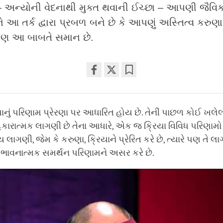
અન્યોની વેદનાથી મુક્ત થવાની ઈચ્છા – આપણી જૈવિક વૃ
ે આ તર્ક દ્વારા પ્રબળ બને છે કે આપણું અસ્તિત્વ કરુણા 
જણ આ બાબતે સમાન છે.
Share
Bookmark
on
facebook
નું પરિણામ પ્રેરણા પર આધારિત હોય છે. તેની પાછળ કોઈ ખલે
કારાત્મક લાગણી છે તેના આધારે, એક જ ક્રિયા વિવિધ પરિણામો લ
લાગણી, જેમ કે કરુણા, ક્રિયાને પ્રેરિત કરે છે, ત્યારે પણ તે લ
ભાવનાત્મક સમર્થન પરિણામને અસર કરે છે.