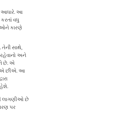
ના આધારે. આ
કરતાં વધુ
ઓને કારણે
તેની સાથે,
રહેવાનો અને
 છે. એ
ભવીએ છીએ. આ
વારા
ેશે.
રની લાગણીઓ છે
કારણ પર