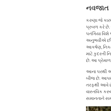
નવજાત શ
કરુણા જે કાર
પ્રબળ કરે છે
પતંગિયા વિશે
અનુભવીએ છીએ
આકર્ષણ, નિક
માટે કુદરતી ન
છે. આ પ્રેમા
આના પરથી આ
બીજ છે. આપણે
તરફથી આવે છે
વાસ્તવિક કરુણ
સમાનતાને સમ