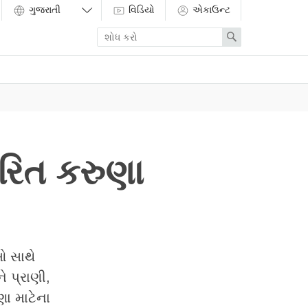
વિડિયો
એકાઉન્ટ
Enter
Search
search
term
રિત કરુણા
ઓ સાથે
ે પ્રાણી,
ણા માટેના