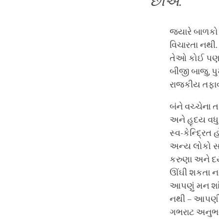
છીએ.
જ્યારે બાળકો 
વિચારતા નથી.
તેઓ કોઈ પણ હો
બીજી બાજુ, પ
રાજકીય તફાવતો
બંને વચ્ચેન
અને હૃદય વધ
સ્વ-કેન્દ્રિ
અન્ય લોકો સાથ
કરુણા અને દય
ઊંઘી શકતા 
આપણું મન શા
નથી – આપણી 
ગભરાટ અનુભ