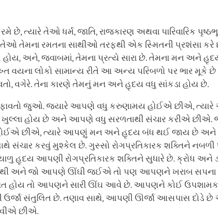
રમે છે, ત્યારે તેઓ ધર્મ, જાતિ, રાજકારણ અથવા પારિવારિક પૃષ્ઠભૂ
 તેઓ તેમના રમતના સાથીઓ તરફથી એક સ્મિતની પ્રશંસા કરે છ
ય, અને, જવાબમાં, તેમના પ્રત્યે સારા છે. તેમના મન અને હૃદય 
ુખ્ત વયના લોકો સામાન્ય રીતે આ અન્ય પરિબળો પર ભાર મૂકે છે
, વગેરે. તેના કારણે તેમનું મન અને હૃદય વધુ સાંકડા હોય છે.
ા તફાવતો જુઓ. જ્યારે આપણે વધુ કરુણામય હોઈએ છીએ, ત્યારે
ુ ખુલ્લા હોય છે અને આપણે વધુ સરળતાથી સંચાર કરીએ છીએ. 
ત હોઈએ છીએ, ત્યારે આપણું મન અને હૃદય બંધ થઈ જાય છે અન
ે સંચાર કરવું મુશ્કેલ છે. ગુસ્સો રોગપ્રતિકારક શક્તિને નબળી પા
ાળુ હૃદય આપણી રોગપ્રતિકારક શક્તિને સુધારે છે. ક્રોધ અને
નથી અને જો આપણે ઊંઘી જઈએ તો પણ આપણને ખરાબ સપના આ
ંત હોય તો આપણને સારી ઊંઘ આવે છે. આપણને કોઈ ઉપશામ
ઉર્જા સંતુલિત છે. તણાવ સાથે, આપણી ઊર્જા આસપાસ દોડે છ
વીએ છીએ.