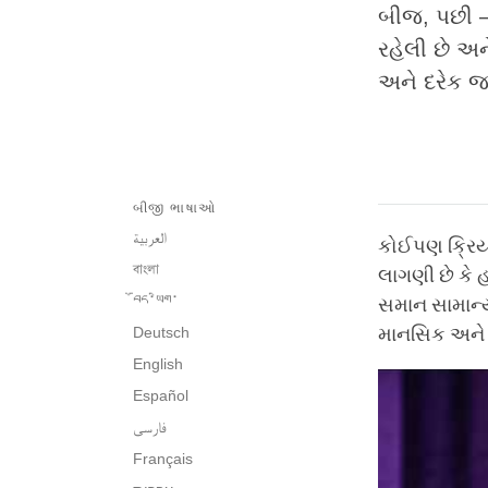
બીજ, પછી – 
રહેલી છે અન
અને દરેક 
બીજી ભાષાઓ
العربية
કોઈપણ ક્રિયા
বাংলা
લાગણી છે કે હ
བོད་ཡིག་
સમાન સામાન્ય 
Deutsch
માનસિક અને 
English
Español
فارسی
Français