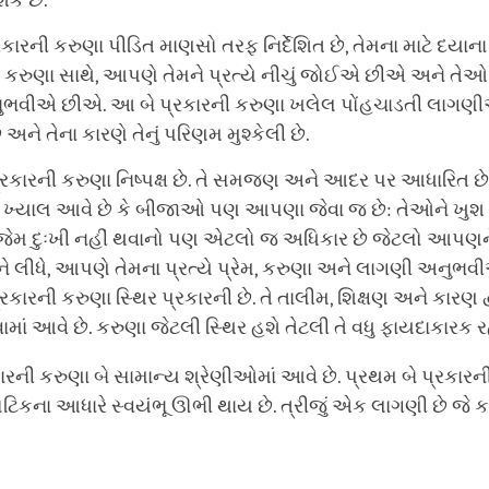
કે છે.
કારની કરુણા પીડિત માણસો તરફ નિર્દેશિત છે, તેમના માટે દયા
 કરુણા સાથે, આપણે તેમને પ્રત્યે નીચું જોઈએ છીએ અને તેઓ 
નુભવીએ છીએ. આ બે પ્રકારની કરુણા ખલેલ પોંહચાડતી લાગણી
 અને તેના કારણે તેનું પરિણમ મુશ્કેલી છે.
્રકારની કરુણા નિષ્પક્ષ છે. તે સમજણ અને આદર પર આધારિત છે. 
્યાલ આવે છે કે બીજાઓ પણ આપણા જેવા જ છે: તેઓને ખુશ 
મ દુઃખી નહીં થવાનો પણ એટલો જ અધિકાર છે જેટલો આપણને
લીધે, આપણે તેમના પ્રત્યે પ્રેમ, કરુણા અને લાગણી અનુ
્રકારની કરુણા સ્થિર પ્રકારની છે. તે તાલીમ, શિક્ષણ અને કારણ દ્
માં આવે છે. કરુણા જેટલી સ્થિર હશે તેટલી તે વધુ ફાયદાકારક રહ
રની કરુણા બે સામાન્ય શ્રેણીઓમાં આવે છે. પ્રથમ બે પ્રકા
રોટિકના આધારે સ્વયંભૂ ઊભી થાય છે. ત્રીજું એક લાગણી છે જે 