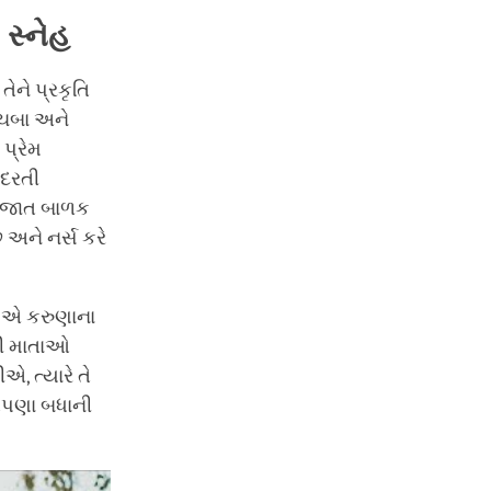
સ્નેહ
ેને પ્રકૃતિ
ાચબા અને
પ્રેમ
ુદરતી
નવજાત બાળક
ે અને નર્સ કરે
 એ કરુણાના
પણી માતાઓ
 ત્યારે તે
, આપણા બધાની