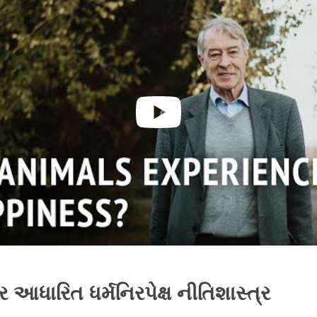
 આધારિત ધર્મનિરપેક્ષ નીતિશાસ્ત્ર