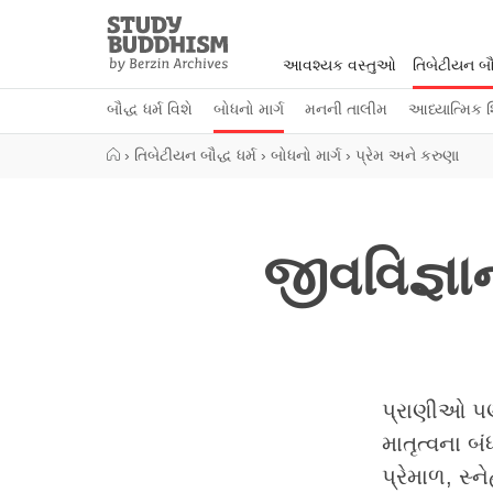
Close
Study
Buddhism
આવશ્યક વસ્તુઓ
તિબેટીયન બૌદ
Home
બૌદ્ધ ધર્મ વિશે
બોધનો માર્ગ
મનની તાલીમ
આધ્યાત્મિક શ
›
તિબેટીયન બૌદ્ધ ધર્મ
›
બોધનો માર્ગ
›
પ્રેમ અને કરુણા
જીવવિજ્ઞ
પ્રાણીઓ પણ
માતૃત્વના બ
પ્રેમાળ, સ્