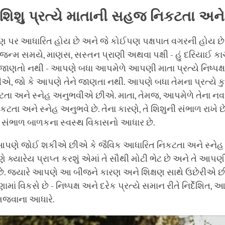
િશુ પ્રત્યે માતાની સહજ નિકટતા અને 
ણ પર આધારિત હોય છે અને જે કોઈપણ પક્ષપાત વગરની હોય છે ત
. જન્મ સમયે, માણસ, સસ્તન પ્રાણી અથવા પક્ષી - હું દરિયાઈ ક
 જાણતો નથી - આપણે બધા આપમેળે આપણી માતા પ્રત્યે નિષ્પક્ષ 
, જો કે આપણે તેને જાણતા નથી. આપણે બધા તેમના પ્રત્યે ક
ટતા અને સ્નેહ અનુભવીએ છીએ. માતા, તેમજ, આપમેળે તેના 
િકટતા અને સ્નેહ અનુભવે છે. તેના કારણે, તે શિશુની સંભાળ રાખે છ
ળ સંભાળ બાળકના સ્વસ્થ વિકાસનો આધાર છે.
પણે જોઈ શકીએ છીએ કે જૈવિક આધારિત નિકટતા અને સ્નેહ
 ક્યારેય પ્રાપ્ત કરશું એમાં તે સૌથી મોટી ભેટ છે અને તે આ
. જ્યારે આપણે આ બીજને કારણ અને શિક્ષણ સાથે ઉછેરીએ છીએ,
ામાં વિકસે છે - નિષ્પક્ષ અને દરેક પ્રત્યે સમાન રીતે નિર્દેશિત
જવાના આધારે.