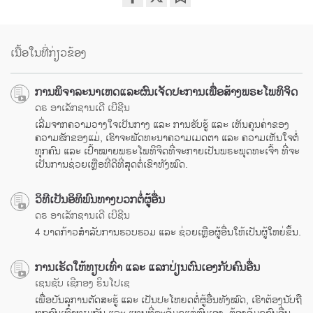
Share
Bookmark
on
facebook
ເນື້ອໃນທີ່ກ່ຽວຂ້ອງ
ການພິຈາລະນາເຫດແລະຜົນເຈັດປະການເພື່ອສ້າງພຣະໂພທິຈິດ
ດຣ ອາເລັກຊານເດີ ເບີຊີນ
ເລີ່ມຈາກຄວາມວາງໃຈເປັນກາງ ແລະ ການຮັບຮູ້ ແລະ ເຫັນຄຸນຄ່າຂອງ
ຄວາມຮັກຂອງແມ່, ເຮົາຈະພັດທະນາຄວາມເມດຕາ ແລະ ຄວາມເຫັນໃຈຕໍ່
ທຸກຄົນ ແລະ ເປົ້າໝາຍພຣະໂພທິຈິດທີ່ຈະກາຍເປັນພຣະພຸດທະເຈົ້າ ທີ່ຈະ
ເປັນການຊ່ວຍເຫຼືອທີ່ດີທີ່ສຸດຕໍ່ເຂົາທັງໝົດ.
ວິທີເປັນອິທິພົນທາງບວກຕໍ່ຜູ້ອື່ນ
ດຣ ອາເລັກຊານເດີ ເບີຊີນ
4 ບາດກ້າວສຳລັບການຮວບຮວມ ແລະ ຊ່ວຍເຫຼືອຜູ້ອື່ນໃຫ້ເປັນຜູ້ໃຫຍ່ຂຶ້ນ.
ການເຮັດໃຫ້ທຽບເທົ່າ ແລະ ແລກປ່ຽນຕົນເອງກັບຄົນອື່ນ
ເຊນຊັບ ເຊີກອງ ຣິນໂປເຊ
ເພື່ອບັນລຸການຕັດສະຮູ້ ແລະ ເປັນປະໂຫຍດຕໍ່ຜູ້ອື່ນທັງໝົດ, ເຮົາຕ້ອງນັບຖື