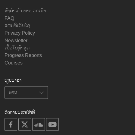
ສົ່ງຄຳເຫັນຫາພວກເຮົາ
FAQ
ແຜນທີ່ເວັບໄຊ
Privacy Policy
Newsletter
ເນື້ອໃນຫຼ້າສຸດ
Progress Reports
Courses
ປ່ຽນພາສາ
ຕິດຕາມພວກເຮົາທີ່
on
on
on
on
facebook
X
soundcloud
youtube