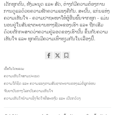
ເດັກທຸກຕົນ, ທັງມະນຸດ ແລະ ສັດ, ຕ່າງກໍມີຄວາມຕ້ອງການ
ການດູແລດ້ວຍຄວາມຮັກຄວາມແພງຄືກັນ. ສະນັ້ນ, ແກ່ນແຫ່ງ
ຄວາມເຫັນໃຈ - ຄວາມປາຖະໜາໃຫ້ຜູ້ອື່ນພົ້ນຈາກທຸກ - ແມ່ນ
ນອນຢູ່ໃນສັນຊາຕະຍານທາງຊີວະຂອງເຮົາ ແລະ ຖືກເສີມ
ດ້ວຍຕັກກະສາດວ່າຄວາມຢູ່ລອດຂອງເຮົານັ້ນ ຂຶ້ນກັບຄວາມ
ເຫັນໃຈ ແລະ ທຸກຄົນມີຄວາມເທົ່າທຽມກັນໃນເລື່ອງນີ້.
Share
Bookmark
on
ເນື້ອໃນໂດຍລວມ
facebook
ຄວາມເຫັນໃຈສາມປະເພດ
ຄວາມໃກ້ຊິດ ແລະ ຄວາມແພງຕາມສັນຊາຕະຍານຂອງແມ່ຕໍ່ລູກອ່ອນ
ຈັນຍາບັນທາງໂລກບົນຄວາມເຫັນໃຈ
ຄວາມເຫັນໃຈນຳມາເຊິ່ງຈິດໃຈທີ່ສະຫງົບ ແລະ ເປີດກວ້ວງ