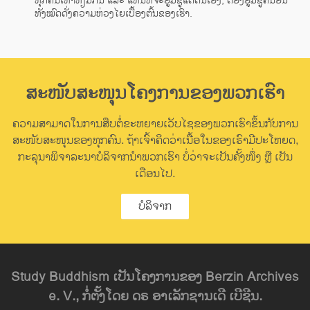
ທຸກຄົນເທົ່າທຽມກັນ ແລະ ແທນທີ່ຈະອູ້ມຊູແຕ່ຕົນເອງ, ຕ້ອງອູ້ມຊູຄົນອື່ນ
ທັງໝົດດັ່ງຄວາມຫ່ວງໄຍເບື້ອງຕົ້ນຂອງເຮົາ.
ສະໜັບສະໜຸນໂຄງການຂອງພວກເຮົາ
ຄວາມສາມາດໃນການສືບຕໍ່ຂະຫຍາຍເວັບໄຊຂອງພວກເຮົາຂຶ້ນກັບການ
ສະໜັບສະໜຸນຂອງທຸກຄົນ. ຖ້າເຈົ້າຄິດວ່າເນື້ອໃນຂອງເຮົາມີປະໂຫຍດ,
ກະລຸນາພິຈາລະນາບໍລິຈາກນຳພວກເຮົາ ບໍ່ວ່າຈະເປັນຄັ້ງໜຶ່ງ ຫຼື ເປັນ
ເດືອນໄປ.
ບໍລິຈາກ
Study Buddhism ເປັນໂຄງການຂອງ Berzin Archives
e. V., ກໍ່ຕັ້ງໂດຍ ດຣ ອາເລັກຊານເດີ ເບີຊີນ.