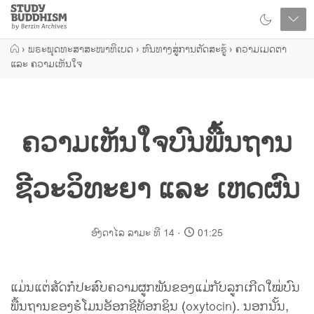
Close
Study
Buddhism
Home
›
ພຣະພຸດທະສາສະໜາທິເບດ
›
ຫົນທາງສູ່ການຕັດສະຮູ້
›
ຄວາມເມດຕາ
ແລະ ຄວາມເຫັນໃຈ
ຄວາມເຫັນໃຈບົນພື້ນຖານ
ຊີວະວິທະຍາ ແລະ ເຫດຜົນ
ອົງດາໄລ ລາມະ ທີ 14
01:25
ແມ່ນແຕ່ສັດກໍປະສົບຄວາມຜູກພັນຂອງແມ່ກັບລູກເກີດໃໝ່ບົນ
ພື້ນຖານຂອງຮໍໂມນອັອກຊີທັອກຊິນ (oxytocin). ນອກນັ້ນ,