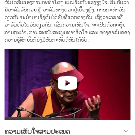
ຜົນໄດ້ຮັບຂອງການກະທຳໃດໆ ແມ່ນຂຶ້ນກັບແຮງຈູງໃຈ. ຂຶ້ນກັບວ່າ
ມີອາລົມລົບກວນ ຫຼື ອາລົມທາງບວກຢູ່ເບື້ອງຫຼັງ, ການກະທຳອັນ
ດຽວກັນຈະນໍາມາເຊິ່ງຜົນໄດ້ຮັບທີ່ແຕກຕ່າງກັນ. ເຖິງວ່າເວລາທີ່
ອາລົມທົ່ວໄປອັນດຽວກັນ, ເຊັ່ນຄວາມເຫັນໃຈ, ຈະເປັນຕົວກະຕຸ້ນ
ການກະທໍາ, ການສະໜັບສະໜູນທາງຈິດໃຈ ແລະ ທາງອາລົມຂອງ
ຄວາມຮູ້ສຶກນັ້ນກໍຍັງມີຜົນກະທົບຕໍ່ຜົນໄດ້ຮັບ.
ຄວາມເຫັນໃຈສາມປະເພດ