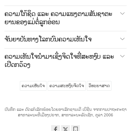
ຄວາມໃກ້ຊິດ ແລະ ຄວາມແພງຕາມສັນຊາຕະ
ຍານຂອງແມ່ຕໍ່ລູກອ່ອນ
ຈັນຍາບັນທາງໂລກບົນຄວາມເຫັນໃຈ
ຄວາມເຫັນໃຈນຳມາເຊິ່ງຈິດໃຈທີ່ສະຫງົບ ແລະ
ເປີດກວ້ວງ
ຄວາມເຫັນໃຈ
ຄວາມສະຫງົບຈິດໃຈ
ວິທະຍາສາດ
ບັນທຶກ ແລະ ດັດແກ້ເລັກໜ້ອຍໂດຍອາເລັກຊານເດີ ເບີຊີນ ຈາກການປາຖະກະຖາ
ສາທາລະນະທີ່ເມືອງປຣາກ, ສາທາລະນະລັດເຊັກ, ຕຸລາ 2006