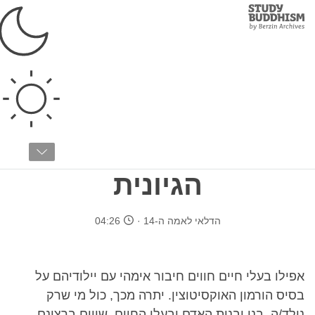
Study
Clos
Buddhism
Home
›
בודהיזם טיבטי
›
הדרך להארה
›
אהבה וחמלה
חמלה המבוססת על
ביולוגיה וחשיבה
הגיונית
הדלאי לאמה ה-14
04:26
אפילו בעלי חיים חווים חיבור אימהי עם יילודיהם על
בסיס הורמון האוקסיטוצין. יתרה מכך, כול מי שרק
נולד/ה, בני ובנות האדם ובעלי החיים, שווים ברצונם