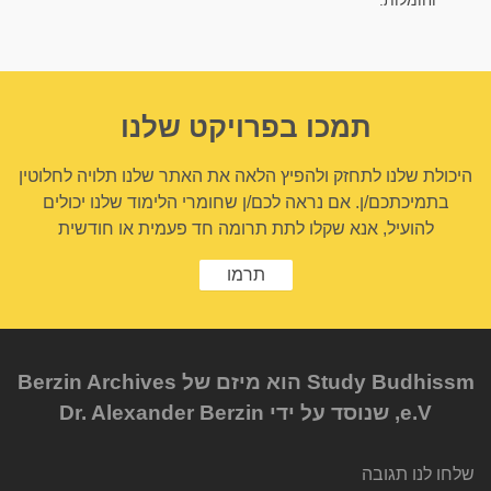
תמכו בפרויקט שלנו
היכולת שלנו לתחזק ולהפיץ הלאה את האתר שלנו תלויה לחלוטין
בתמיכתכם/ן. אם נראה לכם/ן שחומרי הלימוד שלנו יכולים
להועיל, אנא שקלו לתת תרומה חד פעמית או חודשית
תרמו
Study Budhissm הוא מיזם של Berzin Archives
e.V, שנוסד על ידי Dr. Alexander Berzin
שלחו לנו תגובה