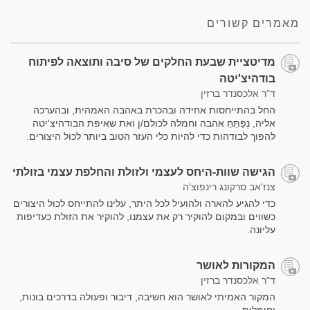
facebook
מאמרים קשורים
מדיטציית שִבעת החלקים של סיבה ותוצאה לפיתוח
בודהיצ'יטה
ד"ר אלכסנדר ברזין
החל בהתייחסות אחידה ובהכרת באהבה האמהית, ובהערכה
אליה, נְפַתֵּחַ אהבה וחמלה לכולם/ן ואת שאיפת הבודהיצ'יטה
להפוך לבודהות כדי להיות כלי העזר הטוב ביותר לכול היצורים.
הגישה שוות-היחס לעצמי ולזולת והחלפת עצמי בזולתי
צנז'אב סרקונג רינפוצ'ה
כדי להגיע להארה ולהועיל לכל היתר, עלינו להתייחס לכול היצורים
כשווים ובמקום להוקיר רק את עצמנו, להוקיר את הזולת כעדיפות
עליונה.
המקורות לאושר
ד"ר אלכסנדר ברזין
המקור האמיתי לאושר הוא חשיבה, דיבור ופעולה בדרכים בונות,
וחומלות.