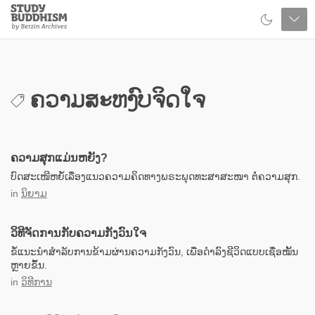
Close
Study
Buddhism
Home
ຄວາມສະຫງົບຈິດໃຈ
ຄວາມສຸກແມ່ນຫຍັງ?
ບົດສະເໜີຫຍໍ້ເລື່ອງແນວຄວາມຄິດທາງພຣະພຸດທະສາສະໜາ ຕໍ່ຄວາມສຸກ.
in
ນິຍາມ
ວິທີຈັດການກັບຄວາມກັງວົນໃຈ
ຂໍ້ແນະນຳສຳລັບການຂ້າມຜ່ານຄວາມກັງວົນ, ເພື່ອດຳລົງຊີວິດແບບເຊື່ອໝັ້ນ
ຫຼາຍຂຶ້ນ.
in
ວິທີການ