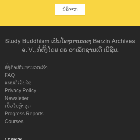
ບໍລິຈາກ
Study Buddhism ເປັນໂຄງການຂອງ Berzin Archives
e. V., ກໍ່ຕັ້ງໂດຍ ດຣ ອາເລັກຊານເດີ ເບີຊີນ.
ສົ່ງຄຳເຫັນຫາພວກເຮົາ
FAQ
ແຜນທີ່ເວັບໄຊ
Privacy Policy
Newsletter
ເນື້ອໃນຫຼ້າສຸດ
Progress Reports
Courses
ປ່ຽນພາສາ