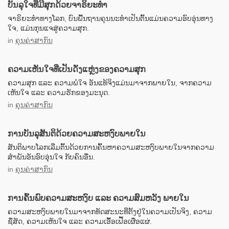
ບັນລຸໃຈທີ່ມີສຸກດ້ວຍຈາຣິຍະທຳ
ຈາຣິຍະທຳທາງໂລກ, ບົນພື້ນຖານຄຸນນະທຳເປັນຕົ້ນແມ່ນຄວາມອົບອຸ່ນທາງ
ໃຈ, ແມ່ນກຸນແຈສູ່ຄວາມສຸກ.
in
ຄຸນຄ່າສາກົນ
ຄວາມເຫັນໃຈທີ່ເປັນດັ່ງແຫຼ່ງຂອງຄວາມສຸກ
ຄວາມສຸກ ແລະ ຄວາມພໍໃຈ ອັນແທ້ຈິງແມ່ນມາຈາກພາຍໃນ, ຈາກຄວາມ
ເຫັນໃຈ ແລະ ຄວາມຮັກຂອງມະນຸດ.
in
ຄຸນຄ່າສາກົນ
ການບັນລຸສັນຕິດ້ວຍຄວາມສະຫງົບພາຍໃນ
ສັນຕິພາບໂລກເລີ່ມຕົ້ນດ້ວຍການຄົ້ນຫາຄວາມສະຫງົບພາຍໃນຈາກຄວາມ
ສຳພັນອັນອົບອຸ່ນໃຈ ກັບຄົນອື່ນ.
in
ຄຸນຄ່າສາກົນ
ການຄົ້ນພົບຄວາມສະຫງົບ ແລະ ຄວາມສົມຫວັງ ພາຍໃນ
ຄວາມສະຫງົບພາຍໃນມາຈາກທັດສະນະທີ່ຕັ້ງຢູ່ໃນຄວາມເປັນຈິງ, ຄວາມ
ຊື່ສັດ, ຄວາມເຫັນໃຈ ແລະ ຄວາມເອື້ອເຟື້ອເຜື່ອແຜ່.