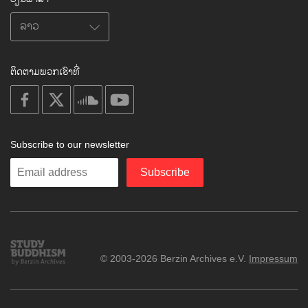
ຕິດຕາມພວກເຮົາທີ່
on
on
on
on
facebook
X
soundcloud
youtube
Subscribe to our newsletter
Enter
Subscribe
your
email
Study
© 2003-2026 Berzin Archives e.V.
Impressum
Buddhism
Home