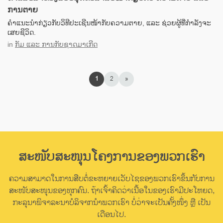
ການຕາຍ
ຄຳແນະນຳກ່ຽວກັບວິທີປະເຊີນໜ້າກັບຄວາມຕາຍ, ແລະ ຊ່ວຍຜູ້ທີ່ກຳລັງຈະ
ເສຍຊີວິດ.
in
ກັມ ແລະ ການກັບຊາດມາເກີດ
1
2
»
ສະໜັບສະໜຸນໂຄງການຂອງພວກເຮົາ
ຄວາມສາມາດໃນການສືບຕໍ່ຂະຫຍາຍເວັບໄຊຂອງພວກເຮົາຂຶ້ນກັບການ
ສະໜັບສະໜຸນຂອງທຸກຄົນ. ຖ້າເຈົ້າຄິດວ່າເນື້ອໃນຂອງເຮົາມີປະໂຫຍດ,
ກະລຸນາພິຈາລະນາບໍລິຈາກນຳພວກເຮົາ ບໍ່ວ່າຈະເປັນຄັ້ງໜຶ່ງ ຫຼື ເປັນ
ເດືອນໄປ.