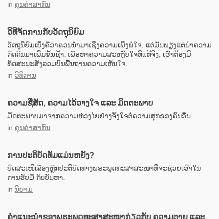
in
ຄຸນຄ່າສາກົນ
ວິທີຈັດການກັບວັດຖຸນິຍົມ
ວັດຖຸນິຍົມເບິ່ງຄືວ່າຄວນນຳມາເຊິ່ງຄວາມເພິ່ງພໍໃຈ, ແຕ່ມັນພຽງແຕ່ນຳຄວາມ
ກົດດັນມາເພີ່ມຂຶ້ນຊ້ຳ. ເພື່ອຫາຄວາມສະຫງົບໃຈທີ່ແທ້ຈິງ, ເຮົາຕ້ອງມີ
ທັດສະນະສັງລວມບົນພື້ນຖານຄວາມເຫັນໃຈ.
in
ວິທີການ
ຄວາມຊື່ສັດ, ຄວາມໄວ້ວາງໃຈ ແລະ ມິດຕະພາບ
ມິດຕະພາບມາຈາກຄວາມຫ່ວງໄຍຢ່າງຈິງໃຈຕໍ່ຄວາມສຸກຂອງຄົນອື່ນ.
in
ຄຸນຄ່າສາກົນ
ການປະຕິບັດທັມແມ່ນຫຍັງ?
ບົດສະເໜີເລື່ອງຫຼັກປະຕິບັດທາງພຣະພຸດທະສາສະໜາທີ່ຈະຊ່ວຍເຮົາໃນ
ການຮັບມື ກັບບັນຫາ.
in
ນິຍາມ
ຄຳແນະນຳຂອງພຣະພຸດທະສາສະໜາກ່ຽວກັບ ຄວາມຕາຍ ແລະ