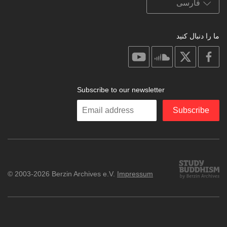
ما را دنبال کنید
on
on
on
on
youtube
soundcloud
facebook
X
Subscribe to our newsletter
Enter
Subscribe
your
email
Study
© 2003-2026 Berzin Archives e.V.
Impressum
Buddhism
Home