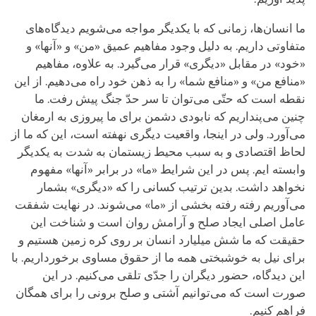
ما انسان‌‌ها، زمانی که با یکدیگر مواجه می‌شویم دیدگاه‌های
متفاوتی داریم. به دلیل وجود مفاهیم عمیق «من» و «آنها» و
«خود» در مقابل «دیگری» قرار می‌گیرد. به علاوه، مفاهیم
«منافع من» و «منافع شما» را به ذهن خود راه می‌دهیم. از این
نقطه است که حتّی می‌توان تا سر حدّ جنگ پیش رفت. ما
چنین می‌پنداریم که نابودی دشمن برای ما پیروزی به ارمغان
می‌آورد. ولی در اینجا، واقعیت دیگری نهفته است، این که ما از
لحاظ اقتصادی و به سبب محیط زیستمان به شدت به یکدیگر
وابسته ایم. پس در این شرایط «ما» در برابر «آنها» مفهوم
نخواهد داشت. بدین ترتیب کسانی را که «دیگری» بشمار
می‌آوریم رفته رفته بخشی از «ما» می‌شوند. در نهایت شفقت
عامل اصلی ایجاد صلح و آرامش روان است و شناخت این
حقیقت که ما شش میلیارد انسان بر روی کره زمین هستیم و
برای نیل به خوشبختی همه ما از حقوق مساوی برخورداریم. با
این دیدگاه، حضور دیگران را جدّی تلقی می‌کنیم. در این
صورت است که می‌توانیم آشتی و صلح برونی را برای همگان
فراهم کنیم.