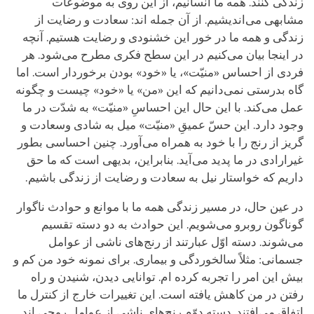
زندگی کنند. همه ما انسانیم، از این روی به موضوعات
مشابهی می‌اندیشیم. از آن جمله اند: سعادت و رضایت از
زندگی و همه ما در خور این خشنودی و رضایت هستیم. آنچه
در اینجا بیان می‌کنیم در این سطح فکری مطرح می‌شود. هر
فردی از احساس «منیّت»، یا «خود» بودن برخوردار است. اما
گاه بدرستی نمی‌دانیم که این «من» یا «خود» چیست و چگونه
عمل می‌کند. با این حال این احساسِ «منیّت» به شدّت در ما
وجود دارد. این حسّ عمیقِ «منیّت» میل به شادی وسعادت و
گریز از رنج را با خود به همراه می‌آورد. چنین احساسی بطور
غیرارادی در ما پدید می‌آید. بنابراین، بدیهی است که ما حق
داریم که خواستار نیل به سعادت و رضایت از زندگی باشیم.
در عین حال، در مسیر زندگی همه ما با موانع و حوادث ناگوار
گوناگون روبرو می‌شویم. این حوادث به دو دسته تقسیم
می‌شوند. دسته اوّل عبارتند از رنج‌های ناشی از عوامل
جسمانی: مثلاً سالخوردگی و بیماری. برای نمونه خود من کم و
بیش این امر را تجربه کرده ام. توانایی دیدن، شنیدن و راه
رفتن در من کاهش یافته است. این تغییرات خارج از کنترل ما
اتفاق می‌افتند. دسته دوّم رنج‌های ناشی از عوامل روحی اند.