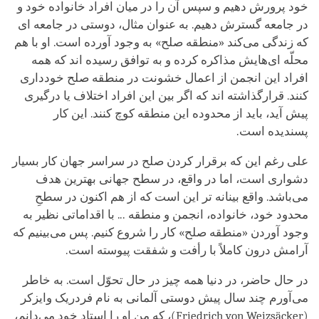
خود پرورش دهیم و سپس آن را در میان افراد خانواده خود و
در جامعه گسترش دهیم. به عنوان مثال، دوستی در جامعه ای
که زندگی می‌کند «منطقه صلح» به وجود آورده است. او با هم
محلّه ای‌هایش مذاکره کرده و به توافق رسیده اند که همه
افراد این انجمن از اعمال خشونت در منطقه صلح خودداری
کنند. قرارگذاشته اند که اگر بین این افراد اختلاف یا درگیری
پیش آید، باید از محدوده این منطقه کوچ کنند. این کار
پسندیده است.
علی رغم این که برقرار کردن صلح در سراسر جهان کار بسیار
دشواری است، اما در واقع، در سطح جهانی بهترین هدف
می‌باشد. واقع بینانه تر این است که از هم اکنون در سطحِ
محدود خود، خانواده، انجمن و منطقه ... با اقداماتی نظیر به
وجود آوردن «منطقه صلح» کار را شروع کنیم. پس می‌بینیم که
آرامش درون کاملاً با رأفت و شفقت پیوسته است.
در حال حاضر، در دنیا همه چیز در حال تحوّل است. به خاطر
می‌آورم چند سال پیش دوستی آلمانی به نام فردریک وایزکر
(
Friedrich von Weizsäcker
)، که من او را استاد خود می‌دانم،