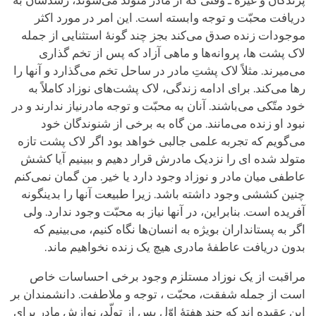
پرندگان و غیره ـ وقتی که از مادر متولد می‌شوند، رشدشان به
دریافت محبّت و توجه وابسته است. این امر در مورد اکثر
موجودات زنده صدق می‌کند بجز چند گونۀ استثنایی از جمله
لاک پشت ها، پروانه‌ها و ماهی آزاد که پس از تخم گذاری
می‌میرند. مثلاً لاک پشتِ مادر در ساحل تخم می‌گذارد و آنها را
رها می‌کند. برای ادامه زندگی، لاک پشت‌های نوزاد کاملاً به
خود متّکی می‌باشند. آنان به محبّت و توجه مادرنیاز ندارند و در
نبود او زنده می‌مانند. من گاه به برخی از شنوندگان خود
می‌گویم که تجربه علمی جالبی خواهد بود اگر لاک پشت تازه
متولد شده ای را نزدیک مادرش قرار دهیم و ببینیم آیا کشش
عاطفی میان مادر و نوزاد وجود دارد یا خیر. من گمان نمی‌کنم
چنین کششی وجود داشته باشد. زیرا طبیعت آنها را بدینگونه
آفریده است. بنابراین، در آنها نیاز به محبّت وجود ندارد. ولی
اگر به پستانداران بویژه به انسان‌ها نگاه کنیم، می‌بینیم که
بدون دریافت عاطفۀ مادری هیچ یک زنده نخواهیم ماند.
مراقبت از یک نوزاد مستلزم وجود برخی احساسات خاص
است از جمله شفقت، محبّت ، توجه و ملاطفت. دانشمندان بر
این عقیده اند که چند هفتۀ اوّلِ پس از تولّد، نوازش مادر برای