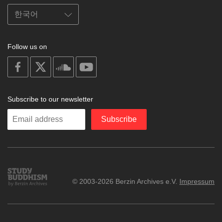
Follow us on
on
on
on
on
facebook
X
soundcloud
youtube
Subscribe to our newsletter
Enter
Subscribe
your
email
Study
© 2003-2026 Berzin Archives e.V.
Impressum
Buddhism
Home