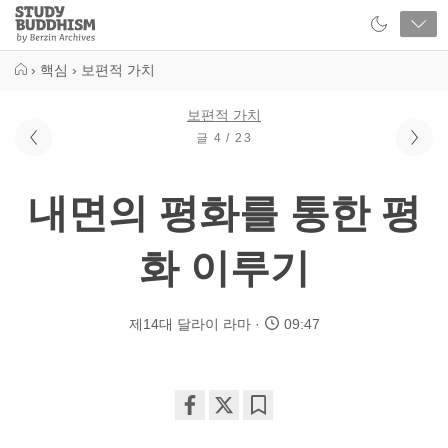
Close
Study
Buddhism
Home
›
핵심
›
보편적 가치
보편적 가치
글 4 / 23
내면의 평화를 통한 평
화 이루기
제14대 달라이 라마
09:47
Share
Bookmark