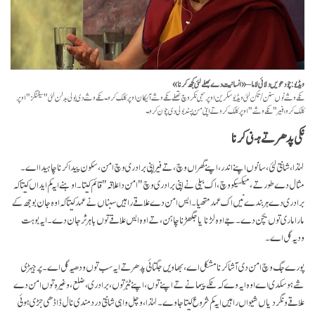
ویڈیو: چودھویں دلائی لاما – «انسانیت دے بھلے لئی کجھ کرنا»
نکے وشے نوں سنن/تکن لئی ویڈیو سکرین اوپر سجی نکر وچ تھلے نکے وشے آئیکان اوپر کلک کرو۔ نکے وشے دی بولی بدلن لئی "سیٹنگز" اوپر
کلک کرو، فیر "نکے وشے" اوپر کلک کرو تے اپنی من پسند بولی دی چون کرو۔
نکی پدھر تے ہنی کرنا
لہٰذا، شانتی لئی، سانوں اپنے اندر، اپنے گھراں وچ، تے فیر اپنی برادری وچ امن،سکون پیدا کرنا چاہیدا اے۔
مثال دے طور تے، میکسیکو وچ، اک بیلی نے اپنی برادری وچ "امن دا علاقہ" قائم کیتا۔ اوہنے ایہ کم ایداں کیتا کہ
برادری دے ہر بندے نیں اک عہد متھیا۔ ایس امن دے علاقے راہیں سبناں نے عہد کیتا کہ اوہ جان بوجھ کے
مارا ماری توں بچن دے۔ جے اوہ لڑنا یا جگھڑنا چاہن، تے اوہ ایس علاقے توں باہر ٹُر جان دے۔ ایہ بوہت
ودیہ گل اے۔
پورے جگ وچ امن دی آشا کرنا مشکل اے، بھاویں جگتائی پدھر تے ایہ سب توں ودھیہ گل اے۔ پر جیہڑی
شے ہو سکدی اے اوہ ایہ وے کہ نکے پیمانے تے اپنے توں، اپنے ٹبّر توں، برادری، ضلع، وغیرہ توں امن دے
علاقے ونگر دیاں شیواں راہیں ایہ کم شروع کیتا جاوے۔ لہٰذا، وچل واہی شانتی درد مندی نال ڈاڈھی جڑی ہوئی