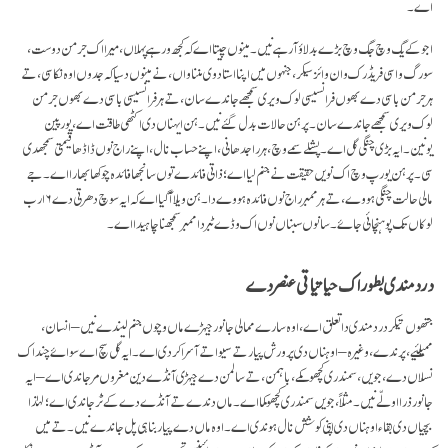
اے۔
اجوکے یگ وچ جگ وچ بڑے بدلاؤ آ رہے نیں۔ مینوں چیتا اے کہ کجھ ورہے پہلاں، میرا اک جرمن دوست،
سورگ واسی فریڈرک وان وائز سیکر، جنہوں میں اپنا استاد وی مننا واں، نے مینوں دسیا کہ جدوں اوہ نکا سی، تے
ہر جرمن باسی دے بھوں فرانسیسی لوک ویری سمجھے جاندے سان، تے ہر فرانسیسی باسی دے بھوں جرمن
لوک ویری سمجھے جاندے سان۔ پر ہن حالات بدل گئے نیں۔ ہن ایہناں دی اکٹھی طاقت اے، یورپین
یونین۔ ایہ بڑی چنگی گل اے۔ پشلے سمے وچ، ہر راجدھانی، اپنے حساب نال، اپنے راج نوں ڈاڈھا قیمتی سمجھدی
سی۔ پر ہن یورپ وچ اک نویں حقیقت نے جنم لیا اے؛ ذاتی فائدے توں سانجھا فائدہ چوکھا بھارا اے۔ جے
مالی حالت چنگی ہووے، تے ہر ممبر راج نوں فائدہ ہووے دا۔ ہن ویلا آ گیا اے کہ ایہ سوچ دھرتی دے ۶ ارب
لوکاں تک پوہنچائی جاۓ۔ سانوں سبناں نوں اک وڈے ٹبر دا ممبر سمجھنا چاہیدا اے۔
درد مندی بطور اک حیاتیاتی عنصر دے
جتھوں تیکر درد مندی دا تعلق اے، اوہ سارے ممالی جانور جیہڑے ماں وچوں جنم لیندے نیں – انسان،
ممیلئیے، پرندے، وغیرہ – اوہناں دی پرورش پیار تے سیوا تے آسرا کردی اے۔ ایہ گل سچ اے سواۓ چند اک
نسلاں دے، جویں، سمندری کچھو کمے، باہمن، تے سالمن دے جیہڑی آنڈے دین مغروں مر جاندی اے – ایہ
جانور ذرا اولّے نیں۔ مثلاً، جویں سمندری کچھو کما اے۔ ماں دندے تے آنڈے دے کے ٹُر جاندی اے؛ لہٰذا
بچیاں دی بقاء اوہناں دی اپنی کوشش نال ہوندی اے۔ اوہ ماں دے پیار بنا ہی پل جاندے نیں۔ تے میں