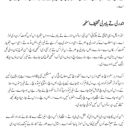
اے۔
اندرلی تے باہرلی تخفیف اسلحہ
لہٰذا وچل واہی شانتی تے جگتائی امن لئی ، سانوں اندرلے تے باہرلے دوواں ہتھیاراں نوں گھٹ کرن دی لوڑ
اے۔ ایدا مطلب اے کہ اندرلی پدھر تے، اسی درد مندی پیدا کرئیے تے فیر اخیر، ایس مڈھ تے، اسی سب ہتھیار
گھٹ کر سکاں دے، سارے دیس، باہرلی پدھر تے۔ ایہ فرانس تے جرمنی دی اکٹھی یورپی امن فوج بنان والی گل
اے؛ ایہ بڑی ودیہ شے وے۔ جے سارے یورپی دیساں دی اک اکٹھی فوج بن جاۓ، تے فیر رکن دیساں وچکار
جنگ نئیں ہووے دی۔
اک وار برسلز وچ بدیسی وزیراں دے اکٹھ وچ میں صلاح دتی کہ ایہ مستقبل لئی چنگا ہووے دا جے یورپین یونین
دا ہیڈ کواٹر تھوڑا کو ہور پورب ول قائم کر دتا جاۓ، کسے پوربی دیس وچ، مثلاً پولینڈ وچ۔ تے فیر ایہنوں ودھا
کے روس نوں وی وچ شامل کیتا جاوے، تے اخیر نیٹو دا ہیڈ کواٹر ماسکو وچ لے جاؤ۔ جے ایہ ہو جاوے، تے فیر
امن ہو جاوے دا تے ایتھے یورپ وچ جنگ دا خطرہ نئیں رہوے دا۔ ایس ویلے، روس تے جارجیا وچکار کجھ
مسٔلے نیں، پر سانوں آس نئیں توڑنی چاہیدی۔
امن نوں پھیلاون دی ایس وڈی کوشش دی بنیاد تے، ایتھے فرانس وچ، اخیر اسلحے دے کارخانے بند ہو سکدے
نیں، تے معیشت نوں تعمیری کماں ول موڑیا جا سکدا اے۔ مثال دے طور تے! کارخانے ٹینک بناون دی