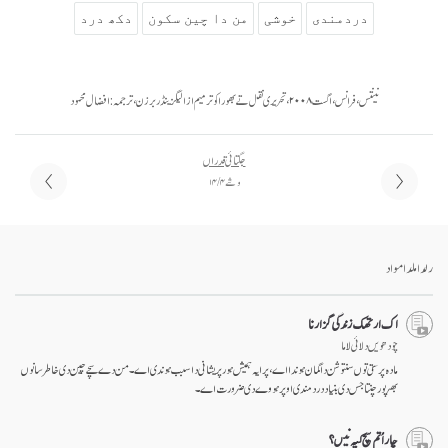
دردمندی
خوشی
من دا چین سکون
دکھ درد
نینتس، فرانس، اگست ۲۰۰۸، تحریری نقل تے بھورا کو ترمیم از الیگزینڈر برزن، ترجمہ: افضال محمود
جگتائی قدراں
وشے ۴ / ۱۴
رلدا ملدا مواد
اک ارتھک زندگی گزارنا
چودھویں دلائی لاما
مادہ پرستی توں سنتوشن دا گمان ہوندا اے، پر ایہ ہمیش ہور پریشانی دا سبب ہوندی اے۔ من دے سچے چین دی خاطر سانوں
بھرپور چنتا جس دی بنیاد درد مندی اوپر ہووے دی ضرورت اے۔
چار اُتم سچ کیہ نیں؟