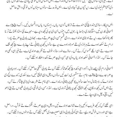
وے۔ فیر وی، سانوں اپنی "میں' دا ڈاڈھا احساس ہوندا اے۔ ایس احساس توں خوشی پاون تے دکھ توں بچن
دی آشا جنم لیندی اے۔ ایہ آپوں ہی آ جاندی اے۔ ایس مُڈھ تے، سانوں سبناں نوں خوشی دا حق حاصل
اے۔
ایس وچکار، ساڈی جند وچ کئی مندے تے اڑکاں آون دیاں۔ ایہناں دیاں دو قسماں نیں۔ اک وچ پیڑ دے
جسمانی کارن نیں، مثلاً بماری، بڑھاپا۔ جویں میں، مینوں ہن ای ایدی کجھ واپر ہے – میرے لئی سننا، تکنا تے ٹرنا
پھرنا اوکھا اے۔ ایہ تے ہونا ہی ہوندا اے۔ دوجی قسم من دی پدھر تے وے۔ بھاویں باہرلی پدھر تے، پورا
ارام تے سکھ ہووے تے ہر لوڑ دی شے موجود ہووے، پر جے سانوں کجھ پریشانی تے اپنے بارے وچ کجھ شک
ہووے، تے اسی اکلے محسوس کرنے آں۔ ساڈے اندر ساڑا، خوف تے نفرت ہوندی اے، تے فیر اسی دکھی ہو
جانے آں۔ لہٰذا، جسمانی سکھ ہوندیاں وی اسی من دی پدھر تے دکھ دا شکار ہو سکنے آں۔
جسمانی ارام لئی، پیسے نال، آہو، اسی دکھ وچ کجھ گھاٹا کر سکنے آں تے باہرلی تشفی حاصل کر سکنے آں۔ اوہ باہرلی
پدھر، جدے وچ طاقت، نام، تے مشہوری رلت نیں سانوں وچل واہی شانتی نئیں دے سکدی۔ کدے انج وی
ہوندا اے کہ، بوہتا مال دولت سانوں چوکھی پریشانی دیندا اے۔ اسی نام تے شہرت دی بڑی چنتا کرنے آں،
تے ایس توں کجھ دوگلا پن، کجھ اشانتی، کجھ پریشانی آوندی اے۔ لہٰذا، من دی خوشی دی باہرلی شیواں تے اینی ڈھو
نئیں، جِنّی وچل واہی وچار تے وے۔
اسی تکنے آں کہ کجھ غریب لوکیں بڑے شانت ہوندے نیں، وچل واہی پدھر تے، تگڑے تے خوش۔ در اصل،
جے اسی اندروں خوش ہوئیے، تے اسی کوئی باہرلی وڈہی مصیبت وی جھل سکنے آں تے اوہنوں بدلا سکنے آں۔