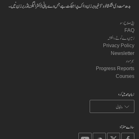
بدھ مت دی شکشا لوو’ ذخیرہ برزن دا اک پراجیکٹ ہے جس دے بانی ڈاکٹر الیگزینڈر برزن نیں۔
اپنی صلاح دسو
FAQ
زمین دے ٹوٹے دا نقشہ
Privacy Policy
Newsletter
سجر مواد
Progress Reports
Courses
زبان تبدیل کرو
ساڈے مغر آؤ
on
on
on
on