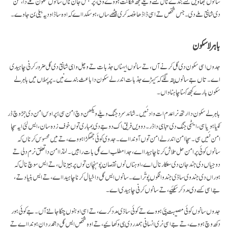
سانوں بھاویں کسے بندے نال کسے ویلے کجھ شکائت ہووے وی، پر بھُل جان نال سانوں سکون ملے دا، من
دی شانتی ملے دی۔ جس شخص تے اسی ڈاڈھا غصہ کری بیٹھے ساں، ہو سکدا اے کہ اوہ ساڈا ودیہ بیلی بن جاوے۔
باہرلا سکون
جدوں اسی سکون دی گل کرنے آں، تے سانوں ایہناں جذبات تے وچل واہی شانتی دی گل ضرور کرنی چاہیدی
اے۔ تاں جے سانوں پتہ لگے کہ کیہڑے جذبات اندرلے سکون دا باعث بندے نیں۔ پر پہلاں میں باہرلے
سکون بارے کجھ کہنا چاہنا واں۔
باہرلے سکون دا ارتھ نرا عدم ات واد نئیں۔ شائد سرد جنگ ویلے ویکھن وچ امن سی؛ پر اوس امن دی جڑ وچ ڈر
لکیا ہویا سی، ایٹمی جنگ دی تباہی دا ڈر۔ دوویں فریق اک دوجے دی بمباری توں خوف زدہ سان، ایس لئی ایہ سچا
امن نئیں سی۔ سچا امن اندرلے امن توں آوندا اے۔ جد وی کوئی جھگڑا ہووے، تے میں محسوس کرناں کہ
سانوں کوئی پرامن حل تلاش کرنا چاہیدا اے، جدا مطلب اے گل بات راہیں۔ لہٰذا امن دا تعلق نرم دلی تے
دوجیاں دی جند جان دی ستکار نال اے، اوہناں نوں نقصان پوہنچان توں پرہیز نال، تے ایس سوچ نال کہ
ہوراں دی جند وی ساڈی جند وانگوں پوتّر اے۔ سانوں ایس گل دا خیال کرنا چاہیدا اے، تے ایس بنیاد تے،
جے اسی کسے دی مدد کر سکئیے، تے سانوں کرنی چاہیدی اے۔
جدوں سانوں کوئی مصیبت پئی ہووے تے کوئی ساڈی مدد کرے، تے اسی اوہنوں چنگا جاننے آں۔ جے کوئی ہور
دکھ وچ ہووے، تے جے اسی نری انسانی ہمدردی ہی وکھائیے، تے اوہ شخص ایس گل دا قدردان ہوندا اے تے