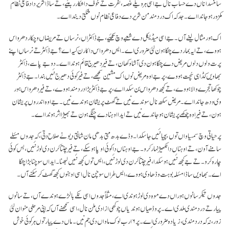
سائنسداناں دے حساب نال جے اسی ہر ویلے غصہ، نفرت تے خوف دا شکار رہئیے، تے ساڈا شریر دا دفاعی نظام
کمزور ہو جاندا اے۔ جد کہ اک درد مند من شریر دے دفاعی نظام نوں شکتی دیندا اے۔
اک ہور مثال لینے آں۔ جے اسی میڈیکل دے شعبے وچ تکئیے، جے ڈاکٹراں، نرساں تے مریضاں وچکار دھرواس
ہووے، تے ایہ بمار دے چنگا ہون لئی ضروری اے۔ ایس دھرواس دا کارن کیہ اے؟ جے ڈاکٹر تے نرساں اپنے
پرت ولوں دلوں مریض دے چنگا ہون دی آشا وکھان، تے فیر دھیرج قائم ہوندا اے۔ دوجے پاسے، ڈاکٹر
بھاویں کڈا ہی سُچت ہووے، پر جے اوہ مریض نوں اک مشین سمجھے، تے فیر کوئی دھیرج نئیں بندا۔ جے ڈاکٹر
چوکھا تجرے والا ہووے، تے کجھ دھرواس بن سکدا اے، پر جے ڈاکٹر بڑا درد مند ہووے، تے فیر دھرواس ہور
وی ودھ جاندا اے۔ مریض سکھ نال سوندے نیں تے گھٹ پریشان ہوندے نیں۔ جے اوہ اندروں پریشان
ہون، تے فیر اوہ چوکھے پریشان ہو جاندے نیں تے ایدا اوہنا دے چنگے ہون تے بھیڑا اثر ہوندا اے۔
پر حیاتی وچ سمسیاواں توں بچیا نئیں جا سکدا۔ وڈے بدھ متی بدھی مان شانتی دیو نے صلاح دتی، کہ جدوں مسٔلے
سامنے آون، تے اوہناں دا نکھیڑ نہار کرو۔ جے اوہناں دا کوئی اوپا ہو سکے، تے فیر چنتا کرن دی لوڑ نئیں، بس کوئی
چارہ کرو۔ تے جے کجھ نئیں ہو سکدا، فیر چنتا کرن دی لوڑ نئیں، ایس توں کجھ نئیں لبھنا۔ ایداں سوچنا بڑا چنگا
اے۔ بھاویں ساڈا مسٔلہ بوہت وڈھا وی ہووے، ایس طراں سوچن نال اسی اوہنوں کجھ گھٹ کر سکنے آں۔
جدوں تیکر سانوں ہوراں دے موہ دی لوڑ ہوندی اے، مثلاً جدوں اسی نکے بالڑے ہوندے آں، تے سانوں
پیار تے درد مندی ملدی اے۔ پر وڈھیاں ہوندیاں چوکھی ازادی ملن نال، اسی سمجھنے آں کہ اپنی مرضی منوان لئی
زور، نہ کہ درد مندی، زیادہ ضروری اے۔ پر ۶ ارب لوک ماواں دی جم نیں۔ ماں دے پیار توں ہر کوئی خوش