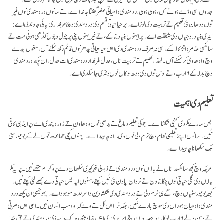
جدوں اسی وڈے ہونے آں، ہولی ہولی درد مندی دا حیاتی عنصر گھٹتا جاندا اے، تے سانوں درد مندی نوں فیر
توں ودھان لئی تعلیم تے تربیت دی لوڑ اے۔ پر حیاتیاتی قسم دی درد مندی وچ طرفداری پائی جاوندی اے:
ایدی بنیاد دوجیاں دی شفقت اے۔ پر ایہنوں بنیاد بنا کے، تے فیر ایہنوں اپنی پرچول وچوں کڈھی ہوئی مت تے
سائنسی عناصر دا تڑکا لا کے، اسی نہ صرف درد مندی دی ایس حیاتیاتی پدھر نوں قائم رکھ سکنے آں، سغوں ایدے
وچ وادھا وی کر سکنے آں۔ لہٰذا، تعلیم تے تربیت نال، حدل طرفدار درد مندی ات حدل، ان پکھ درد مندی
وچ بدلا کے ۶ ارب، تے اوس توں وی ودھ لوکاں نوں ونڈی جا سکدی اے۔
تعلیم دی اہمیت
ایس سارے کم دی کنجی شکشا اے۔ اجوکی تعلیم دماغ تے بدھی نوں ودھاون تے زور دیندی اے، پر اینا ہی کافی
نئیں۔ سانوں اپنے تعلیمی نظام وچ نرم دلی نوں وی رلانا چاہیدا اے۔ ایہنوں کچی جماعت توں لے کے یونیورسٹی
تک سکھانا چاہیدا اے۔
امریکہ وچ کجھ سائنسداناں نے بالاں نوں درد مندی تے ذہنی خبر گیری سکھان دے پروگرام متھے نیں۔ پر ایہ کم
بالاں دی اگلی حیاتی نوں چنگا بناون تے نروان پاون لئی نئیں کیتے، سغوں ایہ ایس حیاتی دے بھلے لئی کیتے نیں۔
کجھ یونیورسٹیاں وچ، اگے ہی نرم دلی تے درد مندی دی شکشا دین دا سربندھ موجود اے۔ ایہو جیہی ان پکھ درد
مندی دا دھیان ہوراں دی سوچ بارے نئیں، بلکہ نرا ایس گل تے وے کہ اوہ سب انسان نیں۔ اسی ایس دھرتی
تے وسن والے ۶ ارب لوکاں دا حصہ واں، لہٰذا برابری دی ایس بنیاد ہیٹھ، ہر اک دا ساڈی درد مندی تے حق بندا