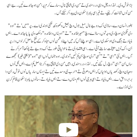
بڑا خوش وی۔ لہٰذا، وچل واہی درد مندی تے من دی شانتی نال، سارے کرم پر امن ہو جاندے نیں۔ جے اسی
من نوں شانت کر لئیے، تے فیر اسی باہرلا سکون وی پیدا کر سکنے آں۔
بطور انسان دے، ساڈی اک دوجے نال میل جول وچ ہمیش وکھو وکھ تکنی ہوندی اے۔ پر "میں' تے "اوہ"
دی تگڑی سوچ دی وجہ توں، ساڈے وچ "میرا فائدہ" تے "اوہناں دا فائدہ" دا مکھ وی پایا جاندا اے۔ ایس
بنیاد تے جنگ وی ہو سکدی اے۔ اسی سوچنے آں کہ میں اپنے دشمن نوں تباہ کر کے فتح حاصل کر لواں دا۔ پر
ہن، اک نویں حقیقت سامنے آئی اے۔ اسی اقتصادی تے ماحولیاتی طور تے اک دوجے تے چوکھا آسرا کرنے
آں۔ ایس لئی "اسی" تے "تسی" دی سوچ ہن کم نئیں آوندی۔ اوہ جنہاں نوں اسی "اوہ" (یعنی غیر) سمجھدے
ساں ہن "اسی" وچ رل گئے نیں۔ لہٰذا، درد مندی راہیں من دی شانتی پیدا کرنا اصل کم اے، ایس گل نوں
دھیان وچ رکھدیاں ہوئیاں کہ ایس دھرتی تے ۶ ارب جی وسدے نیں تے ایہناں ساریاں نوں خوش رہن دا
برابر دا حق اے۔ ایس بنیاد تے اسی ہر جی نوں اہم مناں دے، تے ایس بنیاد تے، سانوں باہرلا سکون قائم کرن
دی لوڑ اے۔