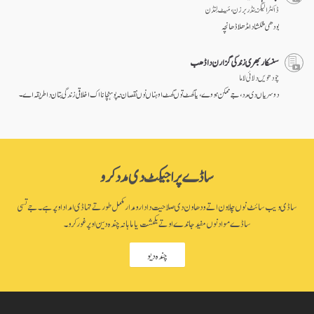
ڈاکٹر الیگزینڈر برزن ، مَیٹ لِنڈن
بودھی شکشا دا مڈھلا ڈھانچہ
سنسکار بھری زندگی گزارن دا ڈھب
چودھویں دلائی لاما
دوسریاں دی مدد، جے ممکن ہووے، یا گھٹ توں گھٹ اوہناں نوں نقصان نہ پوہنچانا اک اخلاقی زندگی بتان دا طریقہ اے۔
ساڈے پراجیکٹ دی مدد کرو
ساڈی ویب سائٹ نوں چلاون اتے ودھاون دی صلاحیت دا دارومدار مکمل طور تے تہاڈی امداد اوپر ہے۔ جے تسی
ساڈے مواد نوں مفید جاندے او تے یکمشت یا ماہانہ چندہ دین اوپر غور کرو۔
چندہ دیو