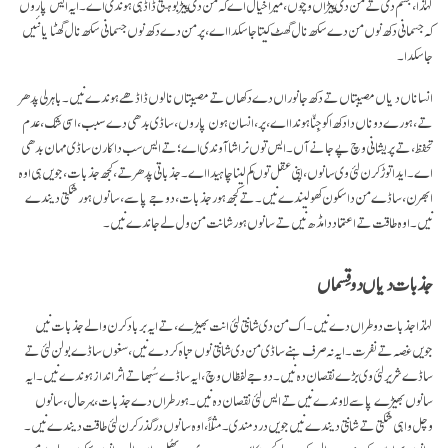
لہٰذا، جسم دی تے من دی پیڑاں وچوں، میرا خیال اے کہ من دی پیڑ بوہتی ڈاڈہی ہوندی اے۔ ایہ ایس پاروں
کہ جسمانی دکھ نوں من دے سکھ نال گھٹ کیتا جا سکدا اے، پر من دے دکھ نوں جسمانی سکھ نال گھٹایا نئیں
جا سکدا۔
انساناں دیاں مصیبتاں تے دکھ جانوراں دے دکھاں تے مصیبتاں نالوں ڈاڈھے ہوندے نیں۔ باہرلی پدھر
تے، ہورے دوناں دا دکھ اکو جِنّا ہوندا اے، پر، انسان ہون پاروں، ساڈی بدھی دے سبب، اسی شک، عدم
تحفظ، تے پریشانی وچ پے جانے آں۔ ایس توں نراشا آوندی اے؛ تے ایس سب دا کارن ساڈی مہان بدھی
اے۔ ایدا توڑ کرن لئی وی سانوں، اپنی عقل توں کم لینا چاہیدا اے۔ جذباتی پدھر تے، کجھ جذبات، جویں ہی اوہ
ابھرن، ساڈے من دا سکون کھو لیندے نیں۔ تے کجھ ہور جذبات، دوجے پاسے، سانوں ہور شکتی دیندے
نیں۔ اوہ طاقت تے اعتماد دا مڈھ نیں تے سانوں ہور شانت من ول لے جاندے نیں۔
جذبات دیاں دو قِسماں
لہٰذا جذبات دو طراں دے نیں۔ اک من دی شانتی لئی انت بھیڑے، تے ایہ برباد کرن والے جذبات نیں
جویں غصہ تے نفرت۔ ایہ نہ صرف ہنے ساڈی من دی شانتی نوں تباہ کردے نیں، سغوں ساڈے بولن لئی تے
ساڈے شریر لئی وی بڑے نقصان دہ نیں۔ دوجے لفظاں وچ، ایہ ساڈے سُبھا تے اثر انداز ہوندے نیں۔ ایہ
سانوں بھیڑے پاسے لاوندے نیں تے ایس لئی نقصان دہ نیں۔ ہور طراں دے جذبات، بہر حال، سانوں
وچل واہی شکتی تے شانتی دیندے نیں جویں درد مندی۔ مثلاً، اوہ سانوں درگذر کرن لئی طاقت دیندے نیں۔