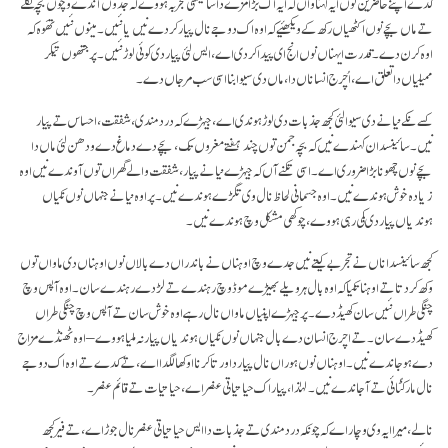
کدے اپنے حاضرین نوں ایہ کہنا واں کہ ایہ اک بڑا مزے دا سائینسی تجربہ ہووے کہ جدوں آنڈے وچوں بچہ نکلے
تے ماں بچے نوں اکٹھیاں رکھ کے ویکھئیے کہ اوہ اک دوجے نال پیار کردے نیں یا نئیں۔ مینوں نئیں تھَوہ کہ
اوہ کرن دے۔ قدرت ایہناں نوں انج ای پیدا کردی اے، ایس لئی پیار دی کوئی لوڑ نئیں۔ پر جتھوں تیکر
ممیلیاں دا تعلق اے، اُچرج انساناں دا، ماں دی سیوا بنا اسی سب مر جاں دے۔
کسے نکے نیانے دی سیوا لئی کجھ جذبات دی لوڑ ہوندی اے، جیہڑے کہ درد مندی، شفقت، احساس تے پیار
نیں۔ سائینسدان کہندے نیں کہ بچہ جمن توں چند ہفتے مغروں تک، بچے دے دماغ دے ودھن لئی ماں دا
بچے نوں چھونا بڑا ضروری اے۔ اسی تکنے آں کہ جیہڑے نیانے پیار، شفقت والے گھراں توں آوندے نیں اوہ
زیادہ خوش ہوندے نیں۔ اوہ جسمانی لحاظ نال وی تگڑے ہوندے نیں۔ پر اوہ نیانے جنہاں نوں نکیاں
ہوندیاں پیار دی کمی رہی ہووے، چوکھی مشکل وچ ہوندے نیں۔
کجھ سائینسداناں نے تجربے کیتے نیں جدے وچ اوہناں نے باندراں دے بالاں نوں اوہناں دی ماواں توں
وکھ کر دتا تے اوہنا تکیا کہ اوہ بال ہر ویلے بھیڑے موڈ وچ رہندے تے لڑدے رہندے سان۔ اوہ آپس وچ
چنگی طراں نئیں سان کھیڈدے۔ پر جیہڑے اپنیاں ماواں نال رہے اوہ خوش سان تے آپس وچ چنگی طراں
کھیڈدے سان۔ تے اچرج انسان دے بال جنہاں نوں نکیاں ہوندیاں پیار نہ ملیا ہووے – اوہ ٹھنڈے مزاج
دے ہو جاندے نیں۔ اوہناں نوں ہوراں نال پیار دا ورتا کرنا اوکھا لگدا اے، تے کدے تے اوہ اک دوجے
نال مار کُٹائی تے آ جاندے نیں۔ لہٰذا، پیار اک حیاتیاتی عنصر اے، حیاتیات تے قائم عنصر۔
نالے، میرا ایہ وی وچار اے کہ چونکہ درد مندی تے جذبات دا ایس حیاتیاتی عنصر نال جوڑ اے، تے فیر کجھ