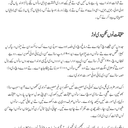
تے شانت ہوندا اے، یا، جے ماں نئیں سی، تے فیر کسے ہور دی شفقت جیہڑی سانوں نکے بالڑ ہوندیاں ملی۔
ہولی ہولی، جویں جویں، اسی وڈے ہونے آں تے بوہتے زور مار ہو جانے آں، بوہتیاں تڑیاں لا کے اسی بوہتیاں
مصیبتاں پیدا کرنے آں۔
حقیقت نوں تکن دی لوڑ
جدوں من غصے وچ آ جاوے تے دماغ وچ وی غصہ ہووے، سویڈن دے اک سائنسدان نے مینوں دسیا کہ ایہ
بھیڑا شخص جدے تے سانوں وٹ چڑھیا اے، ایدا ۹۰٪ روپ ساڈے من دی بنائی ہوئی تصویر اے۔ دوجے
لفظاں وچ، ۹۰٪ منفی اثر ساڈے من دی پیداوار اے۔ ایہ اودوں وی انج ہی ہوندا اے جدوں سانوں کسے نال
موہ تے گوھڑی سنگت ہووے: تے اوہ شخص سانوں ۱۰۰٪ سوہنا تے چنگا جاپدا اے۔ تے اودے وچ وی وڈا
حصہ ساڈے من دی بنائی ہوئی مورت ہوندی اے۔
اک ہور ضروری گل وی اے: کوئی وی مصیبت نئیں منگدا، پر فیر مصیبت آوندی کتھوں اے؟ ایدا سبب ساڈا
بھولپن، بے علمی، تے ساڈی سوچ اے: سانوں حقیقت نئیں دِکھدی۔ اسی اپنی حدل سوچاں پاروں، حقیقت
دی پوری مورت نئیں ویکھ پاوندے۔ سانوں صرف دو ہی پرت دکھدے نیں، تے ایہ کافی نئیں۔ سانوں
شیواں دے تِن، چار، بلکہ چھ پرت نظر آونے چاہیدے نیں۔ سچائی دی پڑتال کرن توں پہلاں سانوں اپنے من
نوں شانت کرن دی لوڑ اے۔
ایتھے وی، ایہناں ساریاں گلاں نوں سمجھن لئی تعمیری تے تخریبی جذبات وچ فرق نوں جاننا ضروری اے۔