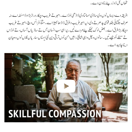
تھاں بُل ڈوزر پئے بناون دے۔
افریقہ دے دیساں نوں وی ساڈی سہائتا دی ڈاڈھی لوڑ اے۔ امیر تے غریب وچکار دراڑ بڑا وڈا مسٔلہ اے، نہ
صرف جگتائی بلکہ قومی پدھر تے وی، ایہ امیر غریب دا فرق ڈاڈھا بھیڑا اے۔ مثلاً، فرانس وچ، امیر تے غریب
وچکار بڑا فرق اے۔ بعض لوک بھکے پئے مردے نیں۔ پر اسی سب انسان آں تے ساڈیاں آساں، تے لوڑاں
تے مسٔلے اکو جیہے نیں۔ سانوں وچل واہی شانتی راہیں امن نوں ترقی دین لئی ایہناں ساریاں گلاں نوں دھیان
دینا چاہیدا اے۔