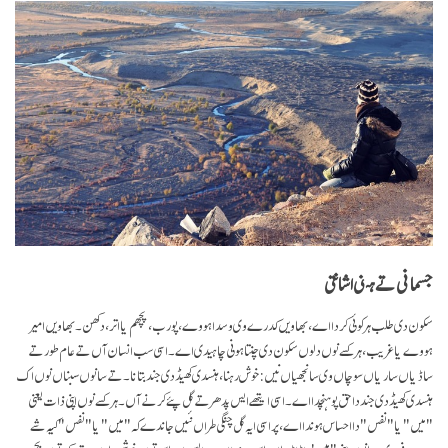
جسمانی تے ہنی اشانتی
سکون دی طلب ہر کوئی کردا اے، بھاویں کدرے وی وسدا ہووے، پورب، پچھم یا اتر، دکھن۔ بھاویں امیر
ہووے یا غریب، ہر کسے نوں دلوں سکون دی چنتا ہونی چاہیدی اے۔ اسی سب انسان آں تے عام طور تے
ساڈیاں ساریاں سوچاں وی سانجھیاں نیں: خوش رہنا، ہنسدی کھیڈدی جند بتانا۔ تے سانوں سبناں نوں اک
ہنسدی کھیڈدی جند دا حق پوہنچدا اے۔ اسی ایتھے ایس پدھر تے گل پئے کرنے آں۔ ہر کسے نوں اپنی ذات یعنی
"میں" یا "نفس" دا احساس ہوندا اے، پر اسی ایہ گل چنگی طراں نئیں جاندے کہ "میں" یا "نفس" کیہ شے