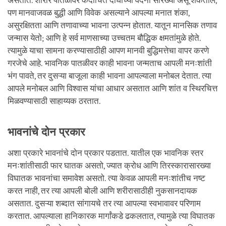
असतात. शारीर पातळीवर कदाचित दोघांच्या वेदना सारख्या असू शकतील,
पण मानवाजवळ बुद्धी आणि विवेक असल्याने आपल्या मनात शंका,
असुरक्षितता आणि तणावाच्या भावना उत्पन्न होतात. यातून मानसिक तणाव
जन्मास येतो; आणि हे सर्व माणसाच्या उच्चतम बौद्धिक क्षमतांमुळे होते.
त्यामुळे याचा सामना करण्यासाठीही आपण मानवी बुद्धिमत्तेचा वापर करणे
गरजेचे आहे. भावनिक पातळीवर काही भावना जन्मताच आपली मनःशांती
भंग पावते, तर दुसऱ्या बाजूला काही भावना आपल्याला मनोबल देतात. त्या
आपले मनोबल आणि विश्वास यांचा आधार असतात आणि शांत व स्थिरचित्त
मिळवण्यासाठी साहाय्यक ठरतात.
भावनांचे दोन प्रकार
अशा प्रकारे भावनांचे दोन प्रकार पडतात. यातील एक भावनिक स्तर
मनःशांतीसाठी फार घातक असतो, ज्यात क्रोध आणि तिरस्कारासारख्या
विघातक भावनांचा समावेश असतो. त्या केवळ आपली मनःशांतीच नष्ट
करत नाही, तर त्या आपली बोली आणि शरीरासाठीही नुकसानदायक
असतात. दुसऱ्या शब्दात सांगायचे तर त्या आपल्या स्वभावावर परिणाम
करतात. आपल्याला हानिकारक मार्गांकडे ढकलतात, त्यामुळे त्या विघातक