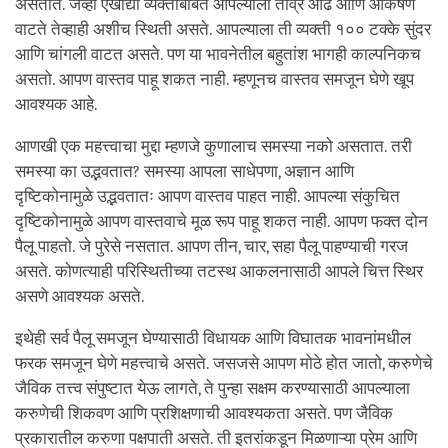
असतात. जेव्हा एखाद्या व्यक्तीबाबत आपल्याला तीव्र ओढ आणि आकर्षण
वाटते तेव्हाही अशीच स्थिती असते. आपल्याला ती व्यक्ती १०० टक्के सुंदर
आणि चांगली वाटत असते. पण या भावनेतील बहुतांश भागही काल्पनिकच
असतो. आपण वास्तव पाहू शकत नाही. म्हणूनच वास्तव समजून घेणे खूप
आवश्यक आहे.
आणखी एक महत्त्वाचा मुद्दा म्हणजे कुणालाच समस्या नको असतात. तरी
समस्या का उद्भवतात? समस्या आपला साधेपणा, अज्ञान आणि
दृष्टिकोनामुळे उद्भवतातः आपण वास्तव पाहत नाही. आपल्या संकुचित
दृष्टिकोनामुळे आपण वास्तवाचे मूळ रूप पाहू शकत नाही. आपण फक्त दोन
पैलू पाहतो. जे पुरेसे नसतात. आपण तीन, चार, सहा पैलू पाहण्याची गरज
असते. कोणत्याही परिस्थितीच्या तटस्थ आकलनासाठी आपले चित्त स्थिर
असणे आवश्यक असते.
इथेही सर्व पैलू समजून घेण्यासाठी विधायक आणि विघातक भावनांमधील
फरक समजून घेणे महत्त्वाचे असते. जसजसे आपण मोठे होत जातो, करुणेचे
जैविक तत्त्व संपुष्टात येऊ लागते, ते पुन्हा सक्षम करण्यासाठी आपल्याला
करुणेची शिकवण आणि प्रशिक्षणाची आवश्यकता असते. पण जैविक
प्रकारातील करुणा पक्षपाती असते. ती इतरांकडून मिळणाऱ्या प्रेम आणि