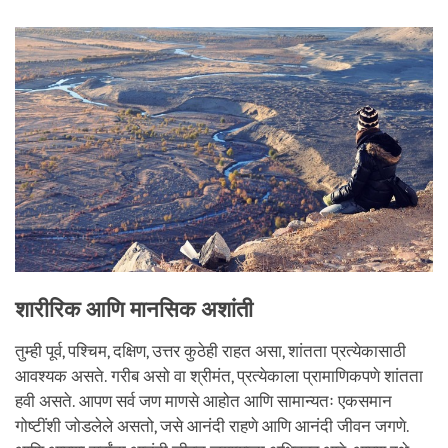
facebook
शारीरिक आणि मानसिक अशांती
तुम्ही पूर्व, पश्चिम, दक्षिण, उत्तर कुठेही राहत असा, शांतता प्रत्येकासाठी
आवश्यक असते. गरीब असो वा श्रीमंत, प्रत्येकाला प्रामाणिकपणे शांतता
हवी असते. आपण सर्व जण माणसे आहोत आणि सामान्यतः एकसमान
गोष्टींशी जोडलेले असतो, जसे आनंदी राहणे आणि आनंदी जीवन जगणे.