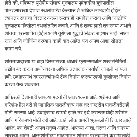
होते की, भविष्यात युरोपीय संघाचे मुख्यालय पूर्वेकडील युरोपातील
पोलंडसारख्या देशात स्थलांतरित केल्यास ते अधिक लाभदायी होईल.
त्यानंतर संघाचा विस्तार करून रूसचाही समावेश करावा आणि ‘नाटो’चे
मुख्यालय मॅक्सोला स्थलांतरित करावे. आणि हे शक्य झाले तर खऱ्या अर्थाने
शांतता प्रस्थापित होईल आणि युरोपला युद्धाचे संकट राहणार नाही. सध्या
रूस आणि जॉर्जिया दरम्यान काही वाद आहेत, पण आपण आशा सोडता
कामा नये.
शांततावादाच्या या बाह्य विस्ताराच्या आधारे, फ्रान्समधील शस्त्रनिर्मिती
उद्योग बंद करून अर्थव्यवस्था अधिक उत्पादक कार्यांशी जोडली जायला
हवी. उदाहरणार्थ कारखान्यांमध्ये टॅंक निर्माण करण्याएवजी बुल्डोजर निर्माण
करता येऊ शकतात.
अफ्रिकी देशांनाही आपल्या मदतीची आवश्यकता आहे. श्रीमंत आणि
गरिबांमधील दरी ही जागतिक पातळीवरच नव्हे तर राष्ट्रीय पातळीवरीलही
मोठी समस्या आहे. उदाहरणच द्यायचे झाले तर इथे फ्रान्समध्येही श्रीमंत
आणि गरिबांमध्ये मोठी दरी आहे. काही लोक अगदी भूकबळीची शिकार झाले
आहेत. पण शेवटी आपण मनुष्य आहोत. आपल्या आशा, गरजा आणि समस्या
सारख्या आहेत. आत्मशांतीच्या माध्यमातून शांतता प्रस्थापित करण्यासाठी