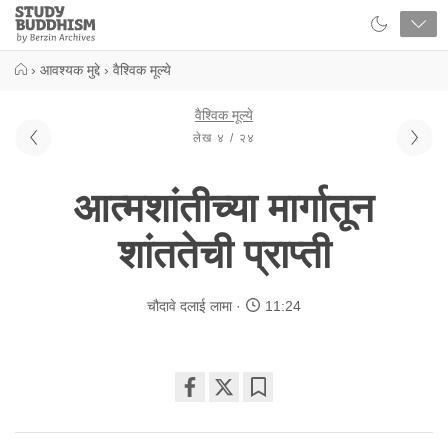
Close
Study
Buddhism
Home
›
आवश्यक मुद्दे
›
वैश्विक मूल्ये
वैश्विक मूल्ये
लेख ४ / २४
आत्मशांतीच्या मार्गातून
शांततेची प्राप्ती
चौदावे दलाई लामा
11:24
Share
Bookmark
on