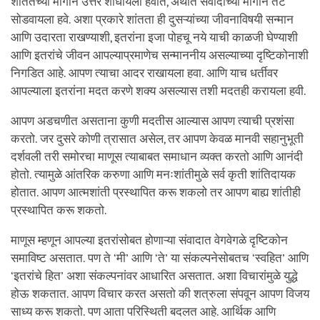
शांततेच्या मार्गाने उत्तरे शोधायला हवीत, अर्थात संवादाच्या मार्गाने तंटे
सोडवायला हवे. अशा प्रकारे शांतता ही दुसऱ्यांच्या जीवनाविषयी सन्मान
आणि उदारता राखण्याशी, इतरांना इजा पोहचू नये याची काळजी घेण्याशी
आणि इतरांचे जीवन आपल्याप्रमाणेच सन्माननीय असल्याच्या दृष्टिकोनाशी
निगडित आहे. आपण त्याचा आदर राखायला हवा. आणि याच धर्तीवर
आपल्याला इतरांना मदत करणे शक्य असल्यास तशी मदतही करायला हवी.
आपण अडचणीत असताना कुणी मदतीस आल्यास आपण त्याची प्रशंसा
करतो. जर दुसरे कोणी त्रासात असेल, तर आपण केवळ मानवी सहानुभूती
दर्शवली तरी समोरचा माणूस त्याबाबत समाधान व्यक्त करतो आणि आनंदी
होतो. त्यामुळे आंतरिक करुणा आणि मनःशांतीमुळे सर्व कृती शांतिदायक
होतात. आपण आत्मशांती प्रस्थापित करू शकलो तर आपण बाह्य शांतीही
प्रस्थापित करू शकतो.
माणूस म्हणून आपल्या इतरांसोबत होणाऱ्या संवादात वेगवेगळे दृष्टिकोन
समाविष्ट असतात. पण ते ‘मी’ आणि ‘ते’ या संकल्पनेसोबतच ‘स्वहित’ आणि
‘इतरांचे हित’ अशा संकल्पनांवर आधारित असतात. अशा विचारांमुळे युद्धे
होऊ शकतात. आपण विचार करत असतो की शत्रुला संपवून आपण विजय
साध्य करू शकतो. पण आता परिस्थिती बदलत आहे. आर्थिक आणि