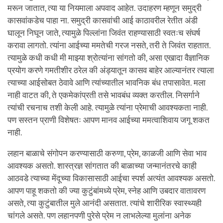
मरून जातात, त्या या नियमाला अपवाद आहेत. उदाहरण म्हणून समुद्री
कासवांकडेच पाहा ना. समुद्री कासवांची आई काठावरील रेतीत अंडी
घालून निघून जाते, त्यामुळे पिल्लांना जिवंत राहण्यासाठी स्वतःच संघर्ष
करावा लागतो. त्यांना आईच्या ममतेची गरज नसते, तरी ते जिवंत राहतात.
त्यामुळे कधी कधी मी माझ्या श्रोत्यांना सांगतो की, असा एखादा वैज्ञानिक
प्रयोग करणे गमतीशीर ठरेल की अंड्यातून कासव बाहेर आल्यानंतर त्याला
त्याच्या आईसोबत ठेवावे आणि त्यांच्यातील भावनिक बंध तपासावेत. मला
नाही वाटत की, ते एकमेकांप्रती तसे भावबंध व्यक्त करतील. निसर्गाने
त्यांची रचनाच तशी केली आहे. त्यामुळे त्यांना प्रेमाची आवश्यकता नाही.
पण सस्तन प्राणी विशेषतः आपण मानव आईच्या ममत्वाशिवाय जगू शकत
नाही.
लहान बाळाचे संगोपन करण्यासाठी करुणा, प्रेम, काळजी आणि सेवा भाव
आवश्यक असतो. शास्त्रज्ञ सांगतात की बाळाच्या जन्मानंतरचे काही
आठवडे त्याच्या मेंदूच्या विकासासाठी आईचा स्पर्श अत्यंत आवश्यक असतो.
आपण पाहू शकतो की ज्या कुटुंबांमध्ये प्रेम, स्नेह आणि उबदार वातावरण
असते, त्या कुटुंबातील मुले आनंदी असतात. त्यांचे शारीरिक स्वास्थ्यही
चांगले असते. पण लहानपणी पुरेसे प्रेम न लाभलेल्या मुलांना अनेक