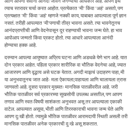
आणि आपणा सर्वांना आनंदी जीवन जगण्याचा अधिकार आहे. आपण इथे
त्याच स्तरावर चर्चा करत आहोत. प्रत्येकात ‘मी’ किंवा ‘अहं’ असतो, पण
प्रत्यक्षात ‘मी’ किंवा ‘अहं’ म्हणजे नक्की काय, याबाबत आपल्याला पूर्ण ज्ञान
नसतं. तरीही आपल्यात ‘मी’पणाची तीव्र भावना असते. त्या भावनेतूनच
आनंदप्राप्तीची आणि वेदनेपासून दूर राहण्याची भावना जन्म घेते. हा भाव
आपोआप जन्मतो किंवा प्रकट होतो. त्या आधारे आपल्याला आनंदी
होण्याचा हक्क आहे.
दरम्यान आपल्या आयुष्यात अप्रिय घटना आणि अडथळे येणे भाग आहे. यात
दोन प्रकार आहेत. पहिला प्रकार शारीरिक वा भौतिक वेदनेचा आहे, ज्यात
आजारपण आणि वृद्धत्व असे घटक येतात. अगदी माझचं उदाहरण पाहा, मी
या अनुभवातूनच जात आहे- मला ऐकायला,पाहायला आणि चालायला त्रास
जाणवतो आहे. दुसरा प्रकार मुख्यतः मानसिक पातळीवरील आहे. जरी
भौतिक पातळीवर सर्व प्रकारच्या सुखसोयी उपलब्ध असतील, पण आपण
तणाव आणि स्वतःविषयी साशंकता अनुभवत असू तर आपल्याला एकाकी
वाटेल. आपल्यात असूया, भीती आणि तिरस्काराची भावना जन्म घेते आणि
आपण दुःखी होतो. त्यामुळे भौतिक पातळीवर आरामदायी स्थिती असली तरी
मानसिक पातळीवर अनेक प्रकारची दुःखे असू शकतात.