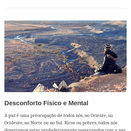
Share
Bookmark
on
facebook
Desconforto Físico e Mental
A paz é uma preocupação de todos nós, no Oriente, no
Ocidente, no Norte ou no Sul. Ricos ou pobres, todos nós
deveríamos estar verdadeiramente preocupados com a paz.