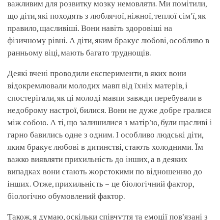
важливим для розвитку мозку немовляти. Ми помітили,
що діти, які походять з люблячої, ніжної, теплої сім'ї, як
правило, щасливіші. Вони навіть здоровіші на
фізичному рівні. А діти, яким бракує любові, особливо в
ранньому віці, мають багато труднощів.
Деякі вчені проводили експерименти, в яких вони
відокремлювали молодих мавп від їхніх матерів, і
спостерігали, як ці молоді мавпи завжди перебували в
недоброму настрої, билися. Вони не дуже добре гралися
між собою. А ті, що залишилися з матір'ю, були щасливі і
гарно бавились одне з одним. І особливо людські діти,
яким бракує любові в дитинстві, стають холодними. Їм
важко виявляти прихильність до інших, а в деяких
випадках вони стають жорстокими по відношенню до
інших. Отже, прихильність – це біологічний фактор,
біологічно обумовлений фактор.
Також, я думаю, оскільки співчуття та емоції пов'язані з