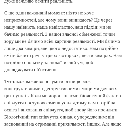
дуже важливо бачити реальність.
Є ще один важливий момент: ніхто не хоче
неприємностей, але чому вони виникають? Це через
нашу наївність, наше невігластво, наш підхід: ми не
бачимо реальності. З нашої власної обмеженої точки
зору ми не бачимо всієї картини реальності. Ми бачимо
лише два виміри, але цього недостатньо. Нам потрібно
вміти бачити речі у трьох, чотирьох, шести вимірах. Нам
потрібно спочатку заспокоїти свій ум, щоб
досліджувати об'єктивно.
Тут також важливо розуміти різницю між
конструктивними і деструктивними емоціями для всіх
цих пунктів. Коли ми дорослішаємо, біологічний фактор
співчуття поступово зменшується, тому нам потрібна
освіта і виховання співчуття, щоб знову його посилити.
Біологічний тип співчуття, однак, є упередженим: він
заснований на отриманні прихильності інших. Але якщо