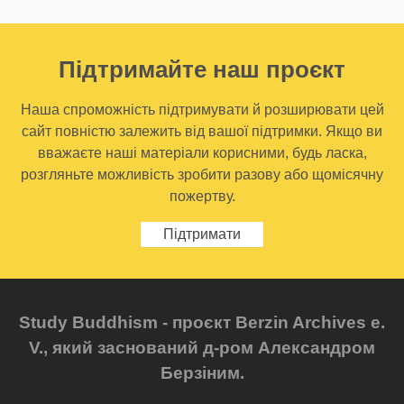
Підтримайте наш проєкт
Наша спроможність підтримувати й розширювати цей
сайт повністю залежить від вашої підтримки. Якщо ви
вважаєте наші матеріали корисними, будь ласка,
розгляньте можливість зробити разову або щомісячну
пожертву.
Підтримати
Study Buddhism - проєкт Berzin Archives e.
V., який заснований д-ром Александром
Берзіним.