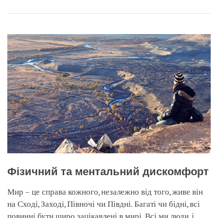
Share
Bookmark
on
facebook
Фізичний та ментальний дискомфорт
Мир – це справа кожного, незалежно від того, живе він
на Сході, Заході, Півночі чи Півдні. Багаті чи бідні, всі
повинні бути щиро зацікавлені в мирі. Всі ми люди, і