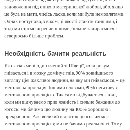
задоволення під опікою материнської любові, або, якщо
це була не мати, чиєїсь ласки, коли ми були немовлятами.
Однак поступово, з віком, ці якості стають тоншими, і
тоді ми стаємо агресивнішими, більше задираємося і
створюємо більше проблем.
Необхідність бачити реальність
Як сказав мені один вчений зі Швеції, коли розум
гнівається і в мозку домінує гнів, 90% зовнішнього
вигляду цієї жахливої людини, на яку ми гніваємося, – це
ментальна проекція. Іншими словами, 90% негативу є
ментальною проекцією. Так само відбувається і тоді,
коли ми відчуваємо прив'язаність і сильне бажання до
когось: ми бачимо цю людину на 100% хорошою і
прекрасною. Але великий відсоток цього також є
ментальною проекцією; ми не бачимо реальності. Тому