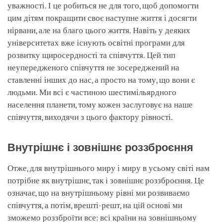
уважності. І це робиться не для того, щоб допомогти
цим дітям покращити своє наступне життя і досягти
нірвани, але на благо цього життя. Навіть у деяких
університетах вже існують освітні програми для
розвитку щиросердності та співчуття. Цей тип
неупередженого співчуття не зосереджений на
ставленні інших до нас, а просто на тому, що вони є
людьми. Ми всі є частиною шестимільярдного
населення планети, тому кожен заслуговує на наше
співчуття, виходячи з цього фактору рівності.
Внутрішнє і зовнішнє роззброєння
Отже, для внутрішнього миру і миру в усьому світі нам
потрібне як внутрішнє, так і зовнішнє роззброєння. Це
означає, що на внутрішньому рівні ми розвиваємо
співчуття, а потім, врешті-решт, на цій основі ми
зможемо роззброїти все: всі країни на зовнішньому