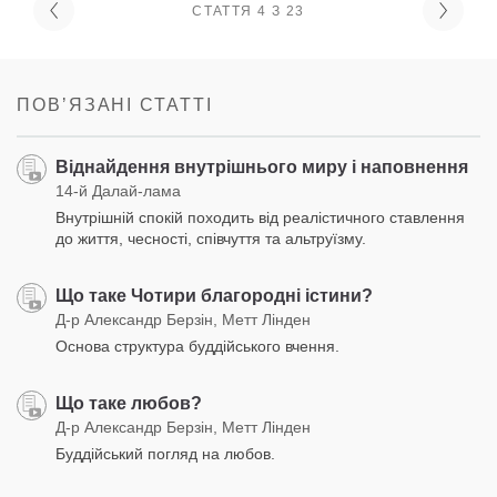
СТАТТЯ 4 З 23
ПОВʼЯЗАНІ СТАТТІ
Віднайдення внутрішнього миру і наповнення
14-й Далай-лама
Внутрішній спокій походить від реалістичного ставлення
до життя, чесності, співчуття та альтруїзму.
Що таке Чотири благородні істини?
Д-р Александр Берзін, Метт Лінден
Основа структура буддійського вчення.
Що таке любов?
Д-р Александр Берзін, Метт Лінден
Буддійський погляд на любов.