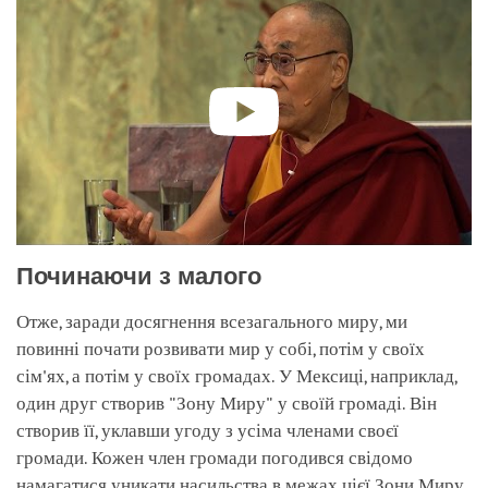
Починаючи з малого
Отже, заради досягнення всезагального миру, ми
повинні почати розвивати мир у собі, потім у своїх
сім'ях, а потім у своїх громадах. У Мексиці, наприклад,
один друг створив "Зону Миру" у своїй громаді. Він
створив її, уклавши угоду з усіма членами своєї
громади. Кожен член громади погодився свідомо
намагатися уникати насильства в межах цієї Зони Миру.