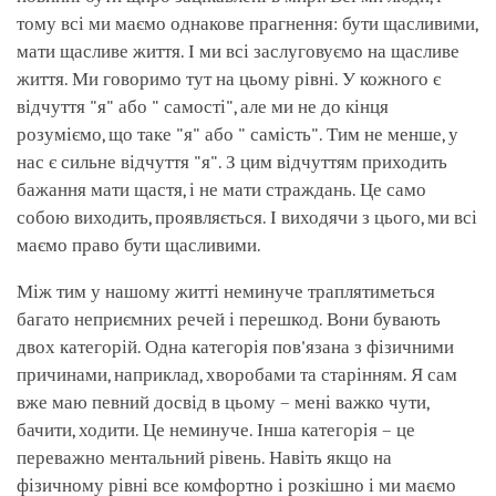
тому всі ми маємо однакове прагнення: бути щасливими,
мати щасливе життя. І ми всі заслуговуємо на щасливе
життя. Ми говоримо тут на цьому рівні. У кожного є
відчуття "я" або " самості", але ми не до кінця
розуміємо, що таке "я" або " самість". Тим не менше, у
нас є сильне відчуття "я". З цим відчуттям приходить
бажання мати щастя, і не мати страждань. Це само
собою виходить, проявляється. І виходячи з цього, ми всі
маємо право бути щасливими.
Між тим у нашому житті неминуче траплятиметься
багато неприємних речей і перешкод. Вони бувають
двох категорій. Одна категорія пов'язана з фізичними
причинами, наприклад, хворобами та старінням. Я сам
вже маю певний досвід в цьому – мені важко чути,
бачити, ходити. Це неминуче. Інша категорія – це
переважно ментальний рівень. Навіть якщо на
фізичному рівні все комфортно і розкішно і ми маємо