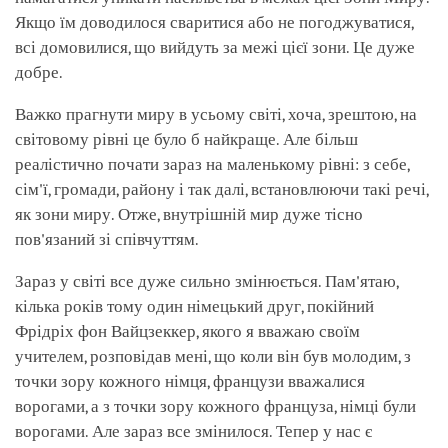
Якщо їм доводилося сваритися або не погоджуватися,
всі домовилися, що вийдуть за межі цієї зони. Це дуже
добре.
Важко прагнути миру в усьому світі, хоча, зрештою, на
світовому рівні це було б найкраще. Але більш
реалістично почати зараз на маленькому рівні: з себе,
сім'ї, громади, району і так далі, встановлюючи такі речі,
як зони миру. Отже, внутрішній мир дуже тісно
пов'язаний зі співчуттям.
Зараз у світі все дуже сильно змінюється. Пам'ятаю,
кілька років тому один німецький друг, покійний
Фрідріх фон Вайцзеккер, якого я вважаю своїм
учителем, розповідав мені, що коли він був молодим, з
точки зору кожного німця, французи вважалися
ворогами, а з точки зору кожного француза, німці були
ворогами. Але зараз все змінилося. Тепер у нас є