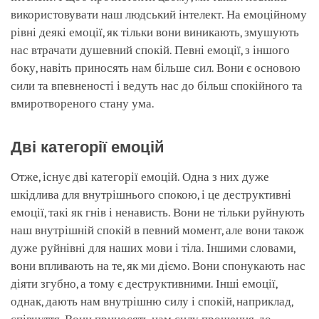
використовувати наш людський інтелект. На емоційному
рівні деякі емоції, як тільки вони виникають, змушують
нас втрачати душевний спокій. Певні емоції, з іншого
боку, навіть приносять нам більше сил. Вони є основою
сили та впевненості і ведуть нас до більш спокійного та
вмиротвореного стану ума.
Дві категорії емоцій
Отже, існує дві категорії емоцій. Одна з них дуже
шкідлива для внутрішнього спокою, і це деструктивні
емоції, такі як гнів і ненависть. Вони не тільки руйнують
наш внутрішній спокій в певний момент, але вони також
дуже руйнівні для наших мови і тіла. Іншими словами,
вони впливають на те, як ми діємо. Вони спонукають нас
діяти згубно, а тому є деструктивними. Інші емоції,
однак, дають нам внутрішню силу і спокій, наприклад,