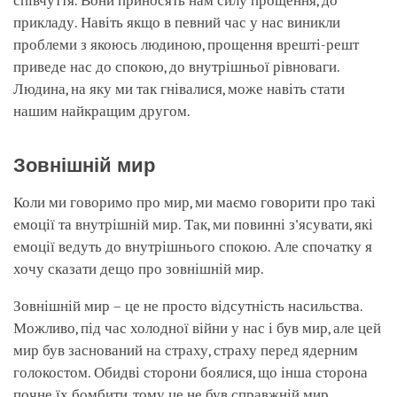
співчуття. Вони приносять нам силу прощення, до
прикладу. Навіть якщо в певний час у нас виникли
проблеми з якоюсь людиною, прощення врешті-решт
приведе нас до спокою, до внутрішньої рівноваги.
Людина, на яку ми так гнівалися, може навіть стати
нашим найкращим другом.
Зовнішній мир
Коли ми говоримо про мир, ми маємо говорити про такі
емоції та внутрішній мир. Так, ми повинні з'ясувати, які
емоції ведуть до внутрішнього спокою. Але спочатку я
хочу сказати дещо про зовнішній мир.
Зовнішній мир – це не просто відсутність насильства.
Можливо, під час холодної війни у нас і був мир, але цей
мир був заснований на страху, страху перед ядерним
голокостом. Обидві сторони боялися, що інша сторона
почне їх бомбити, тому це не був справжній мир.