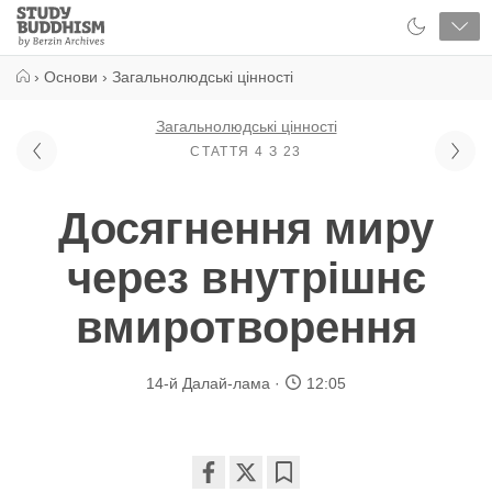
Close
Study
Buddhism
Home
›
Основи
›
Загальнолюдські цінності
Загальнолюдські цінності
СТАТТЯ 4 З 23
Досягнення миру
через внутрішнє
вмиротворення
14-й Далай-лама
12:05