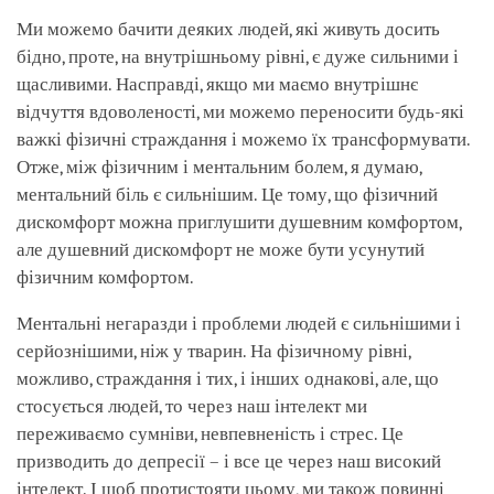
Ми можемо бачити деяких людей, які живуть досить
бідно, проте, на внутрішньому рівні, є дуже сильними і
щасливими. Насправді, якщо ми маємо внутрішнє
відчуття вдоволеності, ми можемо переносити будь-які
важкі фізичні страждання і можемо їх трансформувати.
Отже, між фізичним і ментальним болем, я думаю,
ментальний біль є сильнішим. Це тому, що фізичний
дискомфорт можна приглушити душевним комфортом,
але душевний дискомфорт не може бути усунутий
фізичним комфортом.
Ментальні негаразди і проблеми людей є сильнішими і
серйознішими, ніж у тварин. На фізичному рівні,
можливо, страждання і тих, і інших однакові, але, що
стосується людей, то через наш інтелект ми
переживаємо сумніви, невпевненість і стрес. Це
призводить до депресії – і все це через наш високий
інтелект. І щоб протистояти цьому, ми також повинні