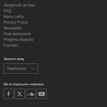
Зворотній звʼязок
FAQ
Мапа сайту
Privacy Policy
Newsletter
Нові матеріали
Progress Reports
Courses
Змінити мову
Ми в соціальних мережах
on
on
on
on
facebook
X
soundcloud
youtube