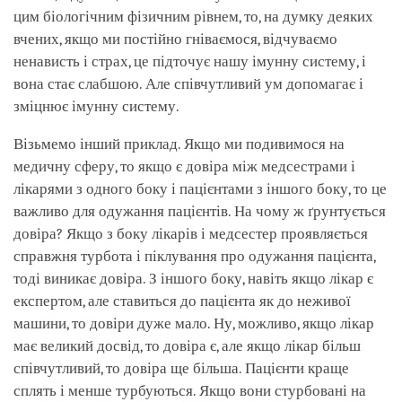
цим біологічним фізичним рівнем, то, на думку деяких
вчених, якщо ми постійно гніваємося, відчуваємо
ненависть і страх, це підточує нашу імунну систему, і
вона стає слабшою. Але співчутливий ум допомагає і
зміцнює імунну систему.
Візьмемо інший приклад. Якщо ми подивимося на
медичну сферу, то якщо є довіра між медсестрами і
лікарями з одного боку і пацієнтами з іншого боку, то це
важливо для одужання пацієнтів. На чому ж ґрунтується
довіра? Якщо з боку лікарів і медсестер проявляється
справжня турбота і піклування про одужання пацієнта,
тоді виникає довіра. З іншого боку, навіть якщо лікар є
експертом, але ставиться до пацієнта як до неживої
машини, то довіри дуже мало. Ну, можливо, якщо лікар
має великий досвід, то довіра є, але якщо лікар більш
співчутливий, то довіра ще більша. Пацієнти краще
сплять і менше турбуються. Якщо вони стурбовані на