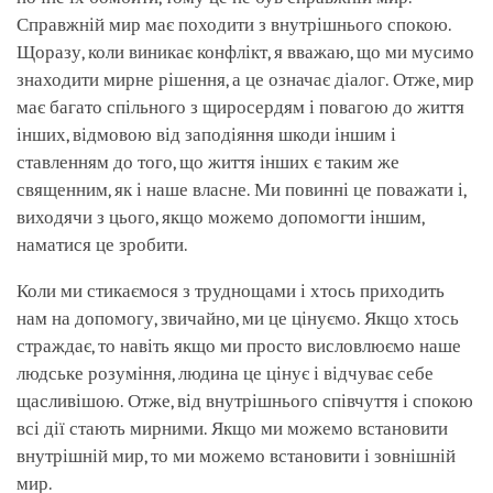
Справжній мир має походити з внутрішнього спокою.
Щоразу, коли виникає конфлікт, я вважаю, що ми мусимо
знаходити мирне рішення, а це означає діалог. Отже, мир
має багато спільного з щиросердям і повагою до життя
інших, відмовою від заподіяння шкоди іншим і
ставленням до того, що життя інших є таким же
священним, як і наше власне. Ми повинні це поважати і,
виходячи з цього, якщо можемо допомогти іншим,
наматися це зробити.
Коли ми стикаємося з труднощами і хтось приходить
нам на допомогу, звичайно, ми це цінуємо. Якщо хтось
страждає, то навіть якщо ми просто висловлюємо наше
людське розуміння, людина це цінує і відчуває себе
щасливішою. Отже, від внутрішнього співчуття і спокою
всі дії стають мирними. Якщо ми можемо встановити
внутрішній мир, то ми можемо встановити і зовнішній
мир.