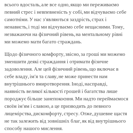
всього вдосталь, але все одно, якщо ми переживаємо
певний стрес і невпевненість у собі, ми відчуваємо себе
самотніми. У нас з'являються заздрість, страх і
ненависть, і тоді ми відчуваємо себе нещасними. Тому,
незважаючи на фізичний рівень, на ментальному рівні
ми можемо мати багато страждань.
Щодо фізичного комфорту, звісно, за гроші ми можемо
зменшити деякі страждання і отримати фізичне
задоволення. Але цей фізичний рівень, що включає в
себе владу, ім'я та славу, не може принести нам
внутрішнього вмиротворення. Іноді, насправді,
наявність великої кількості грошей і багатства лише
породжує більше занепокоєння. Ми надто переймаємося
своїм ім'ям і славою, а це призводить до певного
лицемірства, дискомфорту, стресу. Отже, душевне щастя
не так залежить від зовнішніх благ, як від внутрішнього
способу нашого мислення.