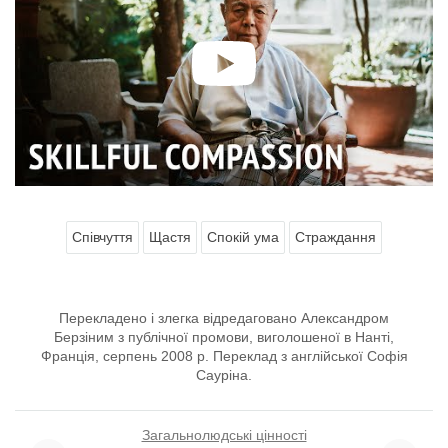
Співчуття
Щастя
Спокій ума
Страждання
Перекладено і злегка відредаговано Александром
Берзіним з публічної промови, виголошеної в Нанті,
Франція, серпень 2008 р. Переклад з англійської Софія
Сауріна.
Загальнолюдські цінності