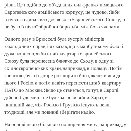
рівні. Це подібно до об'єднаних сил франко-німецького
Європейського армійського корпусу; це чудово. Якби
існувала єдина сила для всього Європейського Союзу, то
не було б ніякої збройної боротьби між його членами.
Одного разу в Брюсселі була зустріч міністрів
закордонних справ, і я сказав, що в майбутньому було б
дуже корисно, якби штаб-квартира Європейського
Союзу була перенесена ближче до Сходу, в одну зі
східноєвропейських країн, наприклад, в Польщу. Потім,
зрештою, було б добре розширити його, включивши до
нього і Росію, а потім навіть перенести штаб-квартиру
НАТО до Москви. Якщо це станеться, то тут, в Європі,
дійсно буде мир і не буде загрози війни. Зараз, в
нинішній час, між Росією і Грузією існують певні
труднощі, але ми повинні зберігати надію.
На основі цього більшого поширення миру, наприклад, у