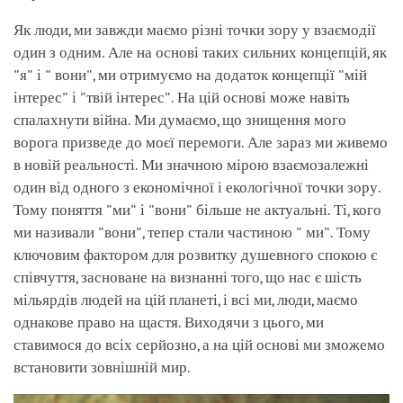
Як люди, ми завжди маємо різні точки зору у взаємодії
один з одним. Але на основі таких сильних концепцій, як
"я" і " вони", ми отримуємо на додаток концепції "мій
інтерес" і "твій інтерес". На цій основі може навіть
спалахнути війна. Ми думаємо, що знищення мого
ворога призведе до моєї перемоги. Але зараз ми живемо
в новій реальності. Ми значною мірою взаємозалежні
один від одного з економічної і екологічної точки зору.
Тому поняття "ми" і "вони" більше не актуальні. Ті, кого
ми називали "вони", тепер стали частиною " ми". Тому
ключовим фактором для розвитку душевного спокою є
співчуття, засноване на визнанні того, що нас є шість
мільярдів людей на цій планеті, і всі ми, люди, маємо
однакове право на щастя. Виходячи з цього, ми
ставимося до всіх серйозно, а на цій основі ми зможемо
встановити зовнішній мир.