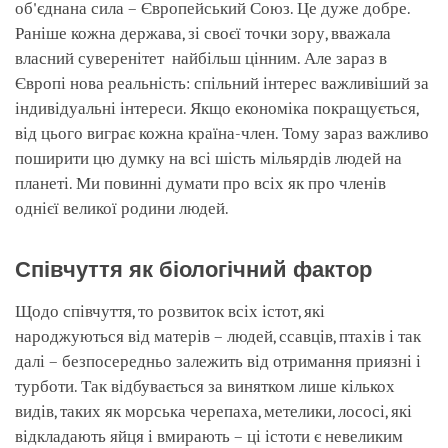
об'єднана сила – Європейський Союз. Це дуже добре.
Раніше кожна держава, зі своєї точки зору, вважала
власний суверенітет найбільш цінним. Але зараз в
Європі нова реальність: спільний інтерес важливіший за
індивідуальні інтереси. Якщо економіка покращується,
від цього виграє кожна країна-член. Тому зараз важливо
поширити цю думку на всі шість мільярдів людей на
планеті. Ми повинні думати про всіх як про членів
однієї великої родини людей.
Співчуття як біологічний фактор
Щодо співчуття, то розвиток всіх істот, які
народжуються від матерів – людей, ссавців, птахів і так
далі – безпосередньо залежить від отримання приязні і
турботи. Так відбувається за винятком лише кількох
видів, таких як морська черепаха, метелики, лососі, які
відкладають яйця і вмирають – ці істоти є невеликим