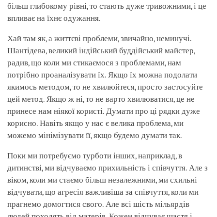
більш глибокому рівні, то стають дуже тривожними, і це
впливає на їхнє одужання.
Хай там як, а життєві проблеми, звичайно, неминучі.
Шантідева, великий індійський буддійський майстер,
радив, що коли ми стикаємося з проблемами, нам
потрібно проаналізувати їх. Якщо їх можна подолати
якимось методом, то не хвилюйтеся, просто застосуйте
цей метод. Якщо ж ні, то не варто хвилюватися, це не
принесе нам ніякої користі. Думати про ці рядки дуже
корисно. Навіть якщо у нас є велика проблема, ми
можемо мінімізувати її, якщо будемо думати так.
Поки ми потребуємо турботи інших, наприклад, в
дитинстві, ми відчуваємо прихильність і співчуття. Але з
віком, коли ми стаємо більш незалежними, ми схильні
відчувати, що агресія важливіша за співчуття, коли ми
прагнемо домогтися свого. Але всі шість мільярдів
людей походять від матерів. Кожен відчуває щастя і