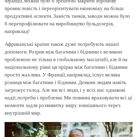
Франції, можна було б зрештою закрити збройову
промисловість і переорієнтувати економіку на більш
продуктивні аспекти. Замість танків, заводи можна було
б перепрофілювати на виробництво бульдозерів,
наприклад!
Африканські країни також дуже потребують нашої
допомоги. Розрив між багатими і бідними є великою
проблемою не тільки в глобальному масштабі, але й на
національному рівні ця прірва між багатими і бідними
просто жахлива. У Франції, наприклад, існує велика
різниця між багатими і бідними. Деяким людям навіть
загрожує голод. Але ми всі люди, і у всіх нас однакові
надії, потреби і проблеми. Ми повинні враховувати всі ці
моменти задля розвивитку миру зовнішнього через
внутрішній мир.