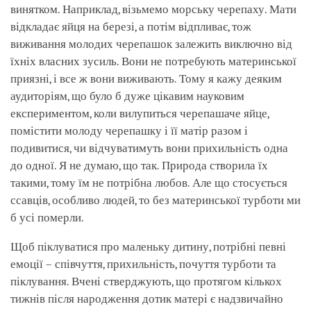
винятком. Наприклад, візьмемо морську черепаху. Мати
відкладає яйця на березі, а потім відпливає, тож
виживання молодих черепашок залежить виключно від
їхніх власних зусиль. Вони не потребують материнської
приязні, і все ж вони виживають. Тому я кажу деяким
аудиторіям, що було б дуже цікавим науковим
експериментом, коли вилупиться черепашаче яйце,
помістити молоду черепашку і її матір разом і
подивитися, чи відчуватимуть вони прихильність одна
до одної. Я не думаю, що так. Природа створила їх
такими, тому їм не потрібна любов. Але що стосується
ссавців, особливо людей, то без материнської турботи ми
б усі померли.
Щоб піклуватися про маленьку дитину, потрібні певні
емоції – співчуття, прихильність, почуття турботи та
піклування. Вчені стверджують, що протягом кількох
тижнів після народження дотик матері є надзвичайно