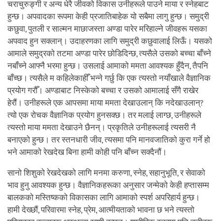
चराचुरुङ्गी र अन्य धेरै जीवको विकास उनीहरूले पाउने माया र स्नेहबाट
हुन्छ। अपवादका रूपमा केही प्रजातिबाहेक यो सबैमा लागु हुन्छ। समुद्री
कछुवा, पुतली र साल्मन माछाजस्ता अण्डा पारेर मरिहाल्ने जीवहरू यसका
अपवाद हुन सक्लान्। उदाहरणका लागि समुद्री कछुवालाई लिऊँ। यसको
आमाले समुद्रको तटमा अण्डा पारेर छोडिदिन्छ, त्यसैले उसको बच्चा बाँच्ने
नबाँच्ने आफ्नै भरमा हुन्छ। उसलाई आमाको ममता आवश्यक हुँदैन, तैपनि
बाँच्छ। त्यसैले म कहिलेकाहीँ भन्ने गर्छु कि एक त्यस्तो नयाँखाले वैज्ञानिक
प्रयोग गरौँ। अण्डाबाट निस्केको बच्चा र उसको आमालाई सँगै राखेर
हेरौं। उनीहरूले एक आपसमा माया ममता देखाउलान् कि नदेखाउलान्?
त्यो एक रोचक वैज्ञानिक प्रयोग हुनसक्छ। तर मलाई लाग्छ, उनीहरूले
त्यस्तो माया ममता देखाउने छैनन्। प्रकृतिले उनीहरूलाई त्यसरी नै
बनाएको हुन्छ। तर स्तनधारी जीव, त्यसमा पनि मानवजातिको कुरा गर्ने हो
भने आमाको रेखदेख बिना हामी कोही पनि बाँच्न सक्दैनौं।
सानो शिशुको रेखदेखको लागि मनमा करुणा, स्नेह, सहानुभूति, र सेवाको
भाव हुनु आवश्यक हुन्छ। वैज्ञानिकहरूका अनुसार जन्मेको केही हप्तासम्म
बालकको मस्तिष्कको विकासका लागि आमाको स्पर्श अपरिहार्य हुन्छ।
हामी देख्छौं, परिवारमा स्नेह, प्रेम, आत्मीयताको भावना छ भने त्यस्तो