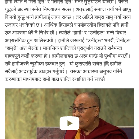
हामी त्यति नै “मेरो हित” र “तिम्रो हित” भनेर छुट्याउन थाल्छौं। यसले
युद्धको अवस्था समेत निम्त्याउन सक्छ। शत्रुलाई समाप्त गर्यो भने आफू
विजयी हुन्छु भन्ने हामीलाई लाग्न सक्छ। तर अहिले हाम्रा सामु नयाँ सत्य
उजागर भैसकेको छ। आर्थिक हिसाबले र पर्यावरणीय हिसाबले पनि हामी
एक आपसमा धेरै नै निर्भर छौं। त्यसैले “हामी” र “उनीहरू” भन्ने विचार
अप्रासंगिक हुन थालिसक्यो। हामीले जसलाई “उनीहरू” भन्छौं, तिनीहरू
“हाम्रो” अंश भैसके। मानसिक शान्तिको प्रादुर्भाव गराउने सबैभन्दा
महत्वपूर्ण कडी करुणा हो। हामीलगायत छ अरब मान्छे यो पृथ्वीमा बस्छौं।
सबै हामीजस्तै खुशीका हकदार हुन्। यो कुराप्रति सचेत हुँदै हामीले
सबैलाई आदरपूर्वक व्यवहार गर्नुपर्छ। यसका आधारमा अनुभव गरिने
करुणाका माध्यमबाट हामी बाह्य शान्ति स्थापित गर्न सक्छौं।