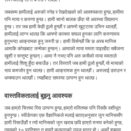
जबसम्म हामीलाई अरुको स्नेह र रेखदेखको को आवश्यकता हुन्छ, हामीमा
पनि माया र करुणा हुन्छ। हामी सानो बालक छँदा यो अवस्था विद्यमान
हुन्छ। तर जब हामी केही ठूलो हुन्छौं र आफ्नो खुट्टामा उभिन थाल्छौं,
हामीलाई लाग्न थाल्छ कि आफ्नो काममा सफल हुनका लागि करुणामय
हुनुभन्दा आक्रामक हुनु जरुरी छ। हामी विर्सन्छौं कि छ अरब मानिस
आमाकै कोखबाट जन्मेका हुन्छन्। आमाको माया ममता पाइरहँदा सबैजना
खुशी र सन्तुष्ट हुन्छन्। आमा नै नभए पनि अरु कसैको माया ममताले
हामीलाई शिशु हुँदा बचाउँछ। तर विस्तारै जब हामी ठूलो हुन्छौं, यो मायाको
भाव कमजोर हुन थाल्छ। हामी आक्रामक हुन थाल्छौं। अरुलाई डराउन र
धम्क्याउन थाल्छौं। त्यहाँबाट समस्या उत्पन्न हुन थाल्छ।
वास्तविकतालाई बुझ्नु आवश्यक
जब हाम्रो चित्तमा रिस उत्पन्न हुन्छ, हाम्रो मस्तिष्क पनि रिसकै वशीभूत
हुनपुग्छ। स्वीडेनका एक वैज्ञानिकले मलाई बताएअनुसार जुन मानिससँग
हामी रिसाउँछौं र त्यो मानिसको जुन खराब छवि हाम्रो मनमा बनेको हुन्छ,
त्यसको ९० प्रतिशत त हाम्रै कल्पनाको उपज मात्र हो। अर्को शब्दमा