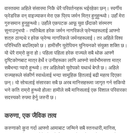
वास्तवमा अहिले संसारमा निकै धेरै परिवर्तनहरू भईरहेका छन्। स्वर्गीय
फ्रेडरिक वन् वाइज्याकर मेरा एक प्रिय जर्मन मित्र हुनुहुन्थ्यो। उहाँ मेरा
गुरुसमान हुनुहुन्थ्यो। उहाँले एकपटक आफू युवा छँदाको संस्मरण
सुनाउनुभयो – त्यतिबेला हरेक जर्मन नागरिकले फ्रेन्चहरूलाई आफ्नो
शत्रु ठान्दथे र हरेक फ्रेन्च नागरिकले जर्मनहरूलाई। तर अहिले विश्व
परिस्थिति बदलिएको छ। हामीसँग युरोपियन युनियनको संयुक्त शक्ति छ।
यो धेरै राम्रो कुरा हो। पहिला पहिला हरेक राज्यले सबै थोक आफ्नै
दृष्टिकोणबाट मात्र हेर्थे र उनीहरूका लागि आफ्नो सार्वभौमसत्ता मात्र
सबैभन्दा प्यारो हुन्थ्यो। तर अहिलेको युरोपको यथार्थ बेग्लै छ। अहिले
राज्यहरूले संकीर्ण स्वार्थलाई भन्दा सामूहिक हितलाई बढी महत्व दिएका
छन्। यो सोचलाई संसारका सबै छ अरब मानिसहरूमा जागृत गर्न सकियो
भने कति राम्रो हुन्थ्यो होला! हामीले सबै मानिसलाई एक विशाल परिवारका
सदस्यको रुपमा हेर्नु जरुरी छ।
करुणा, एक जैविक तत्व
करुणाको कुरा गर्दा आफ्नो आमाबाट जन्मिने सबै स्तनधारी, मानिस,