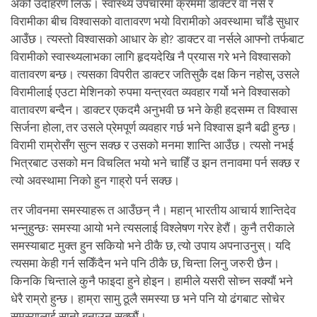
अर्को उदाहरण लिऊँ। स्वास्थ्य उपचारमा क्रममा डाक्टर वा नर्स र
विरामीका बीच विश्वासको वातावरण भयो विरामीको अवस्थामा चाँडै सुधार
आउँछ। त्यस्तो विश्वासको आधार के हो? डाक्टर वा नर्सले आफ्नो तर्फबाट
विरामीको स्वास्थ्यलाभका लागि हृदयदेखि नै प्रयास गरे भने विश्वासको
वातावरण बन्छ। त्यसका विपरीत डाक्टर जतिसुकै दक्ष किन नहोस्, उसले
विरामीलाई एउटा मेशिनको रुपमा यन्त्रवत व्यवहार गर्यो भने विश्वासको
वातावरण बन्दैन। डाक्टर एकदमै अनुभवी छ भने केही हदसम्म त विश्वास
सिर्जना होला, तर उसले प्रेमपूर्ण व्यवहार गर्छ भने विश्वास झनै बढी हुन्छ।
विरामी राम्रोसँग सुत्न सक्छ र उसको मनमा शान्ति आउँछ। त्यसो नभई
भित्रबाट उसको मन विचलित भयो भने चाहिँ उ झन तनावमा पर्न सक्छ र
त्यो अवस्थामा निको हुन गाह्रो पर्न सक्छ।
तर जीवनमा समस्याहरू त आउँछन् नै। महान् भारतीय आचार्य शान्तिदेव
भन्नुहुन्छः समस्या आयो भने त्यसलाई विश्लेषण गरेर हेरौं। कुनै तरीकाले
समस्याबाट मुक्त हुन सकियो भने ठीकै छ, त्यो उपाय अपनाउनुस्। यदि
त्यसमा केही गर्न सकिँदैन भने पनि ठीकै छ, चिन्ता लिनु जरुरी छैन।
किनकि चिन्ताले कुनै फाइदा हुने होइन। हामीले यसरी सोच्न सक्यौं भने
धेरै राम्रो हुन्छ। हाम्रा सामु ठूलै समस्या छ भने पनि यो ढंगबाट सोचेर
समस्यालाई सानो बनाउन सक्छौं।