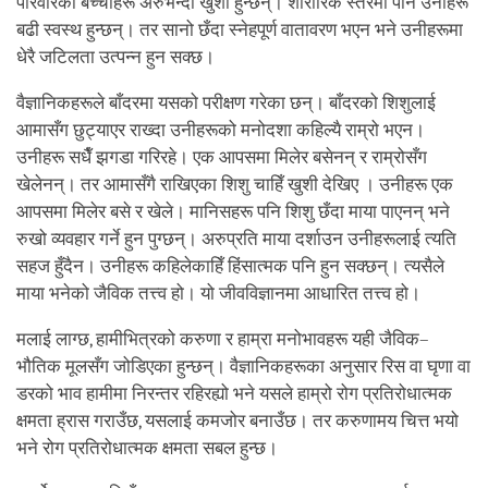
परिवारका बच्चाहरू अरुभन्दा खुशी हुन्छन्। शारीरिक स्तरमा पनि उनीहरू
बढी स्वस्थ हुन्छन्। तर सानो छँदा स्नेहपूर्ण वातावरण भएन भने उनीहरूमा
धेरै जटिलता उत्पन्न हुन सक्छ।
वैज्ञानिकहरूले बाँदरमा यसको परीक्षण गरेका छन्। बाँदरको शिशुलाई
आमासँग छुट्याएर राख्दा उनीहरूको मनोदशा कहिल्यै राम्रो भएन।
उनीहरू सधैँ झगडा गरिरहे। एक आपसमा मिलेर बसेनन् र राम्रोसँग
खेलेनन्। तर आमासँगै राखिएका शिशु चाहिँ खुशी देखिए । उनीहरू एक
आपसमा मिलेर बसे र खेले। मानिसहरू पनि शिशु छँदा माया पाएनन् भने
रुखो व्यवहार गर्ने हुन पुग्छन्। अरुप्रति माया दर्शाउन उनीहरूलाई त्यति
सहज हुँदैन। उनीहरू कहिलेकाहिँ हिंसात्मक पनि हुन सक्छन्। त्यसैले
माया भनेको जैविक तत्त्व हो। यो जीवविज्ञानमा आधारित तत्त्व हो।
मलाई लाग्छ, हामीभित्रको करुणा र हाम्रा मनोभावहरू यही जैविक–
भौतिक मूलसँग जोडिएका हुन्छन्। वैज्ञानिकहरूका अनुसार रिस वा घृणा वा
डरको भाव हामीमा निरन्तर रहिरह्यो भने यसले हाम्रो रोग प्रतिरोधात्मक
क्षमता ह्रास गराउँछ, यसलाई कमजोर बनाउँछ। तर करुणामय चित्त भयो
भने रोग प्रतिरोधात्मक क्षमता सबल हुन्छ।