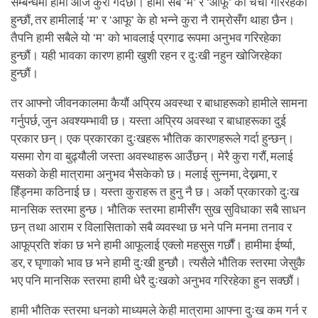
सम्बन्धमा हामी आज कुरा गर्दैछौं। हामी सबै ‘म’ र ‘आफू’ को चर्चा गरिरहेका
हुन्छौं, तर हामीलाई ‘म’ र ‘आफू’ के हो भन्ने कुरा नै राम्रोसँग थाहा छैन।
तैपनि हामी सबैले यो ‘म’ को भावलाई प्रगाढ रूपमा अनुभव गरिरहेका
हुन्छौं। यही भावका कारण हामी खुशी रहन र दुःखी नहुन खोजिरहेका
हुन्छौं।
तर आफ्नो जीवनकालमा कैयौं अप्रिय अवस्था र बाधाहरूको हामीले सामना
गर्नुपर्छ, जुन अवश्यम्भावी छ। यस्ता अप्रिय अवस्था र बाधाहरूका दुई
प्रकार छन्। एक प्रकारका दुःखहरू भौतिक कारणहरूले गर्दा हुन्छन्।
यसमा रोग वा बुढ्यौली जस्ता अवस्थाहरू आउँछन्। मेरै कुरा गरौं, मलाई
यसको केही मात्रामा अनुभव भैसकेको छ। मलाई सुन्नमा, देख्नमा, र
हिँड्नमा कठिनाई छ। यस्ता कुराहरू त हुनु नै छ। अर्को प्रकारको दुःख
मानसिक स्तरमा हुन्छ। भौतिक स्तरमा हामीसँग सुख सुविधाका सबै साधन
छन् तथा आराम र विलासिताको सबै व्यवस्था छ भने पनि मनमा तनाव र
आफूप्रति शंका छ भने हामी आफूलाई एक्लो महसुस गर्छौं। हामीमा ईर्ष्या,
डर, र घृणाको भाव छ भने हामी दुःखी हुन्छौ। त्यसैले भौतिक स्तरमा जेसुकै
भए पनि मानसिक स्तरमा हामी धेरै दुःखको अनुभव गरिरहेका हुन सक्छौं।
हामी भौतिक स्तरमा धनको माध्यमले केही मात्रामा आफ्ना दुःख कम गर्न र