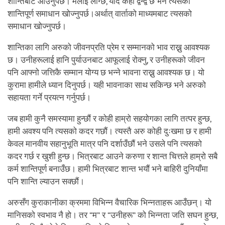
शान्तिबाट आउनुपर्छ। मलाई लाग्छ, यदि कहीँ द्वन्द्व छ भने त्यसको
शान्तिपूर्ण समाधान खोज्नुपर्छ।अर्थात् वार्ताको माध्यमबाट त्यसको
समाधान खोज्नुपर्छ।
शान्तिका लागि अरुको जीवनप्रति प्रेम र सम्मानको भाव राख्नु आवश्यक
छ। उनीहरूलाई हानि पुर्याउनबाट आफूलाई रोक्नु, र उनीहरूको जीवन
पनि आफ्नो जत्तिकै सम्मान योग्य छ भन्ने भावना राख्नु आवश्यक छ। यो
कुरामा हामीले ध्यान दिनुपर्छ। यही भावनाका साथ सकिन्छ भने अरुको
सहायता गर्ने प्रयत्न गर्नुपर्छ।
जब हामी कुनै समस्यामा हुन्छौं र कोही हाम्रो सहयोगका लागि तत्पर हुन्छ,
हामी अवश्य पनि त्यसको कदर गछौं। त्यस्तै अरु कोही दुःखमा छ र हामी
केवल मानवीय सहानुभूति मात्र पनि दर्शाउँछौं भने उसले पनि त्यसको
कदर गर्छ र खुशी हुन्छ। भित्रबाट आउने करुणा र शान्त चित्तले हाम्रो सबै
कर्म शान्तिपूर्ण बनाउँछ। हामी भित्रबाट शान्त भयौं भने बाहिरी दुनियाँमा
पनि शान्ति ल्याउन सक्छौं।
अरुसँग कुराकानीका क्रममा विभिन्न वैचारिक भिन्नताहरू आउँछन्। यो
मानिसको स्वभाव नै हो। तर “म” र “उनीहरू” को भिन्नता जति सघन हुन्छ,