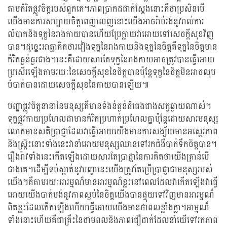
តាមកំរិតផ្លូវចិត្តរបស់ពួកគេ។ភាពប្រាកដជាក់ស្តែងនោះគឺថាប្រសិនបើ
យើងមានការសប្បាយចិត្តពេញលេញនោះយើងអាចរ៉ាប់រង់នូវរាល់ការ
លំបាកនិងទុក្ខនៃរាងកាយបានហើយប្រែក្លាយវាអោយទៅសេចក្តីសុខវិញ
បាន។ដូច្នេះអាត្មាគិតថារវៀងទុក្ខនៃរាងកាយនិងទុក្ខនៃចិត្តគឺទុក្ខនៃចិត្តមាន
កំរិតធ្ងន់ធ្ងរជាង។នេះគឺដោយសារតែទុក្ខនៃរាងកាយអាចត្រូវបានធ្វើអោយ
ប្រសើរឡើងតាមរយៈនៃសេចក្តីសុខនៃចិត្តបានប៉ុន្តែទុក្ខនៃចិត្តមិនអាចលុប
បំបាត់បានដោយសេចក្តីសុខនៃកាយបានឡើយ៕
បញ្ហាផ្លូវចិត្តនានានៃមនុស្សគឺមានទំងន់ធ្ងន់ធំធេងជាងសត្វឆ្ងាយណាស់។
ទុក្ខផ្លូវកាយប្រហែលជាមានកំរិតប្រហាក់ប្រហែលគ្នាប៉ុន្តែដោយសារមនុស្ស
លោកមានសតិប្រាជ្ញាដែលវាធ្វើអោយយើងមានការសង្ស័យមានអស្ថេរភាព
និងស្រ្តិះនោះទាំងនេះវានាំអោយមនុស្សឈានទៅរកជំងឺបាក់ទឹកចិត្តបាន។
រឿងរ៉ាវទាំងនេះកើតឡើងដោយសារតែប្រាជ្ញានៃការគិតថាយើងគ្រាន់បើ
ជាងគេ។ដើម្បីទប់ស្កាត់នូវបញ្ហានេះយើងត្រូវតែប្រើប្រាជ្ញាជាមនុស្សរបស់
យើង។គឺតាមរយៈអារម្មណ៏មានអារម្មណ៏ខ្លះនៅពេលដែលវាកើតឡើងវាធ្វើ
អោយយើងបាត់បង់នូវភាពស្ងប់នៃចិត្តយើងបានផ្ទុយទៅវិញមានអារម្មណ៏
ពិតខ្លះដែលកើតឡើងហើយធ្វើអោយយើងមានថាពលខ្លាំងក្លា។អាម្មណ៏
ទាំងនោះហើយគឺជាគ្រឹះនៃថាមពលនិងភាពជឿជាក់ដែលនាំយើទៅរកភាព