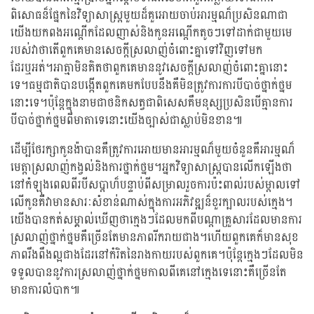
ពិសោធន៏ផ្នែកនៃវិទ្យាសាស្រ្តមួយដ៏គួអោយចាប់អារម្មណ៏ប្រសិនណាជា
យើងយកពងអណ្តើកដែលញាស់និងកូនអណ្តើកតូចៗទៅដាក់ជាមួយមេ
របស់វាថាតើពួកគេមានសេចក្តីស្រលាញ់ចំពោះគ្នាទៅវិញទៅមក
ដែរឬអត់។អាត្មាមិនគិតថាពួកគេមាននូវសេចក្តីស្រលាញ់ចំពោះគ្នានោះ
ទេ។ធម្មជាតិបានបង្កើតពួកគេមកបែបនឹងគឺមិនត្រូវការការបីបាច់ថ្នាក់ថ្នម
នោះទេ។ប៉ុន្តែក្នុងនាមជាថនិកសត្វជាពិសេសគឺមនុស្សប្រសិនបើគ្មានការ
បីបាច់ថ្នាក់ថ្នមពីមាតាទេនោះយើងច្បាស់ជាស្លាប់មិនខាន៕
ដើម្បីថែរក្សាកូនង៉ាបានគឺត្រូវការអោយមានអារម្មណ៏មួយចំនួនគឺអារម្មណ៏
មេត្តាស្រលាញ់កង្វល់និងការថ្នាក់ថ្នម។អ្នកវិទ្យាសាស្រ្តបានលើកឡើងថា
នៅកំឡុងពេលពីរបីសប្តាហ៏បន្ទាប់ពីសម្រាលរួចការប៉ះពាល់របស់ម្តាលទៅ
លើកូនគឺវាមានសារៈសំខាន់ណាស់ក្នុងការអភិវឌ្ឍន៏ខួរក្បាលរបស់ក្មេង។
យើងបានកត់សម្គាល់ឃើញថាក្មេងៗដែលមកពីបណ្តាគ្រួសារដែលមានការ
ស្រលាញ់ថ្នាក់ថ្នមគឺច្រើនតែមានភាពរីករាយជាង។ហើយពួកគេក៏មានសុខ
ភាពរឹងពឹងល្អជាងដែរនៅកំរិតនៃរាងកាយរបស់ពួកគេ។ប៉ុន្តែក្មេងៗដែលមិន
ទទួលបាននូវការស្រលាញ់ថ្នាក់ថ្នមកាលពីគេនៅក្មេងទេនោះគឺច្រើនតែ
មានការលំបាក៕