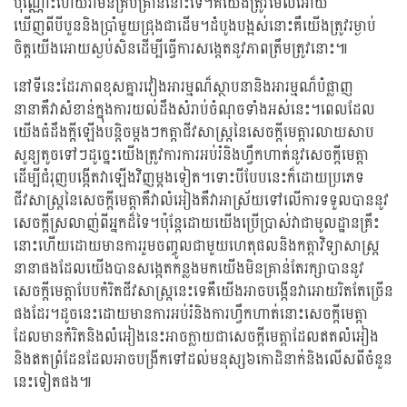
ប៉ុណ្ណោះហើយវាមិនគ្រប់គ្រាន់នោះទេ។គឺយើងត្រូវមើលអោយ
ឃើញពីបីបួននិងប្រាំមួយជ្រុងជាដើម។ដំបូងបង្អស់នោះគឺយើងត្រូវរម្ងាប់
ចិត្តយើងអោយស្ងប់សិនដើម្បីធ្វើការសង្តេតនូវភាពត្រឹមត្រូវនោះ៕
នៅទីនេះដែរភាពខុសគ្នារវៀងអារម្មណ៏ស្ថាបនានិងអារម្មណ៏បំផ្លាញ
នានាគឺវាសំខាន់ក្នុងការយល់ដឹងសំរាប់ចំណុចទាំងអស់នេះ។ពេលដែល
យើងធំដឹងក្តីឡើងបន្តិចម្តងៗកត្តាជីវសាស្រ្តនៃសេចក្តីមេត្តារលាយសាប
សូន្យតូចទៅៗដូច្នេះយើងត្រូវការការអប់រំនិងហ្វឹកហាត់នូវសេចក្តីមេត្តា
ដើម្បីជំរុញបង្កើតវាឡើងវិញម្តងទៀត។ទោះបីបែបនេះក៏ដោយប្រភេទ
ជីវសាស្រ្តនៃសេចក្តីមេត្តាគឺវាលំអៀងគឺវាអាស្រ័យទៅលើការទទួលបាននូវ
សេចក្តីស្រលាញ់ពីអ្នកដ៏ទៃ។ប៉ុន្តែដោយយើងប្រើប្រាស់វាជាមូលដ្ឋានគ្រឹះ
នោះហើយដោយមានការរួមចញ្ចូលជាមួយហេតុផលនិងកត្តាវិទ្យាសាស្រ្ត
នានាផងដែលយើងបានសង្កេតកន្លងមកយើងមិនគ្រាន់តែរក្សាបាននូវ
សេចក្តីមេត្តាបែបកំរិតជីវសាស្រ្តនេះទេគឺយើងអាចបង្កើនវាអោយរិតតែច្រើន
ផងដែរ។ដូចនេះដោយមានការអប់រំនិងការហ្វឹកហាត់នោះសេចក្តីមេត្តា
ដែលមានកំរិតនិងលំអៀងនេះអាចក្លាយជាសេចក្តីមេត្តាដែលឥតលំអៀង
និងឥតព្រំដែនដែលអាចបង្រីកទៅដល់មនុស្ស៦កោដិនាក់និងលើសពីចំនួន
នេះទៀតផង៕