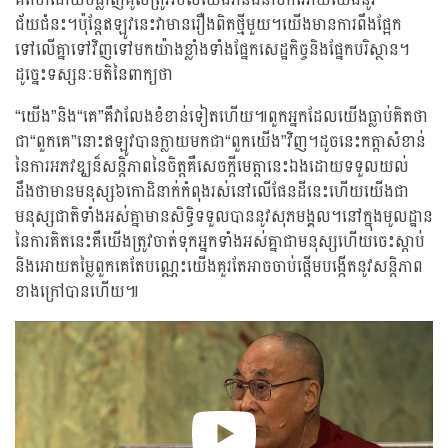
ជ័យជំនះ។ប៉ុន្តែឥឡូវនេះវាមានរឿងពិតថ្មីមួយ។យើងមានការពឹងផ្អែក
ទៅលើគ្នាទៅវិញទៅមកយ៉ាងខ្លាំងទាំងផ្នែកសេដ្ឋកិច្ចនិងផ្នែកបរិស្ថាន។
ដូច្នេះទស្សនៈមតិនៃពាក្យថា
“យើង”និង“គេ”គឺវាលែងខំខាន់ទៀតហើយ៕ពួកអ្នកដែលយើងធ្លាប់គិតថា
ជា“ពួកគេ”នោះឥឡូវបានក្លាយមកជា“ពួកយើង”វិញ។ដូចនេះកត្តាសំខាន់
នៃការអភវឌ្ឃន៏សន្តិភាពនៃចិត្តគឺសេចក្តីមេត្តានេះឯងដោយទទួលយល់
ដឹងថាមានមនុស្ស៦កោដិនាក់កំពុងរស់នៅលើផែនដីនេះហើយយើងជា
មនុស្សជាតិទាំងអស់គ្នាមានសិទ្ធិទទួលបាននូវសុភមង្គល។នៅក្នុងមូលដ្ឋាន
នៃការគិតនេះគឺយើងត្រូវចាត់ទុកអ្នកទាំងអស់គ្នាជាមនុស្សហើយចេះស្តាប់
និងអោយតម្លៃពួកគេតែបណ្ណេះយើងគួរតែអាចចាប់ផ្តើមបង្កើតនូវសន្តិភាព
ខាងក្រៅបានហើយ៕