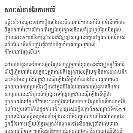
សារៈសំខាន់នៃការអប់រំ
គន្លឹះសំខាន់ឆ្ពោះទៅរករឿងទាំងនេះគឺការអប់រំ។ការអប់រំបែបទំនើបគឺយក
ចិត្តទុកដាក់ទៅលើការអភិវឌ្ឃនៃខួរក្បាលនិងសតិប្រាជ្ញាប៉ុន្តែវាមិនគ្រប់
គ្រាន់នោះទេ។យើងក៏ត្រូវការអភិវឌ្ឃនូវសណ្តានចិត្តនៅក្នុងការអប់រំរបស់
យើងដែរ។គឺយើងត្រូវធ្វើវាតាំងពីថ្នាក់មតេយ្យរហូតដល់
កំរិតមហាវិទ្យាល័យ។
នៅសហរដ្ឋអាមេរិកមានអ្នកវិទ្យាសាស្រ្តមួយចំនួនបានអភិវឌ្ឃកម្មវិធីអប់រំ
ដើម្បីហ្វឹកហាត់ដល់ក្មេងៗក្នុងការអភិវឌ្ឃនូវសេចក្តីមេត្តានិងការមានសតិ។
នេះមិនមែនគ្រាន់តែត្រូវបានធ្វើឡើងដើម្បីជាបំណងនៃការជួយក្មេងៗ
អោយមានភាពប្រសើរឡើងនៅក្នុងជីវិតនៃអនាគតរបស់ពួកគេនិងការ
សម្រេចបាននូវនិព្វានតែប៉ុន្នោះទេប៉ុន្តែវាត្រូវបានធ្វើឡើងដើម្បីជា
ប្រយោជន៏នៅក្នុងជីវិតនេះ។សូម្បីតែនៅតាមមហាវិទ្យាល័យគឺមានកម្មវិធី
អប់រំនេះរួចទៅហើយក្នុងការអភិវឌ្ឃនូវសេចក្តីមេត្តានិងសណ្តានទឹកចិត្ត។
ប្រភេទនៃសេចក្តីមេត្តាមិនលំអៀងនោះគឺមិនផ្តោតទៅលើតែឥរិយាបថនៃ
អ្នកដ៏ទៃនោះឡើយប៉ុន្តែគេគ្រាន់តែផ្តោតទៅលើមនុស្សទាំងអស់ថាជា
មនុស្សជាតិទូទៅ។យើងជាផ្នែកមួយនៃមនុស្ស៦កោដិនាក់នៅលើផែនដី