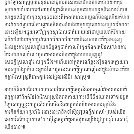
អ្នកវិទ្យាសាស្រ្តមួយចំនួនបានធ្វើការពិសោធន៏ដោយពួកគេបានយកកូន
ស្វាមកដាក់អោយនៅដោយឡែកពីមេរបស់ពួកគេដោយអ្នកពិសោធន៏បាន
សង្កេតឃើញថាកូនស្វាតូចៗនោះគឺតែងតែមានអារម្មណ៏មិនល្អហើយក៏មាន
ការវាយខាំគ្នាជាដើម។ពួកគេមិនបានលែងជាមួយគ្នាដោយសប្បាយរីករាយ
នោះឡើយ។ផ្ទុយទៅវិញកូនស្វាដែលដាក់អោយនៅជាមួយមេវាគឺរីករាយ
ហើយលែងជាមួយគ្នាវាដោយរីករាយដែរ។ជាពិសេសនោះគឺកូនមនុស្ស
ដែលខ្វះការស្រលាញ់យកចិត្តទុក្ខដាក់កាលពីក្មេងគឺពួកគេមិនសូវមានការ
រីករាយរាក់ទាក់ទេ។ពួកគេមានការពិបាកក្នុងការបញ្ចេញនូវ
សេចក្តីស្រលាញ់ដល់អ្នកដ៏ទៃ។ហើយនៅក្នុងករណីខ្លះទៀតពួកគេក្លាយជា
មនុស្សហិង្សាចំពោះអ្នកដ៏ទៃ។ដូចនេះសេចក្តីស្រលាញ់នៅក្នុងន័យនេះគឺជា
កត្តាជីវសាស្រ្តគឺជាកត្តាដែលផ្អែលលើជីវៈសាស្រ្ត៕
អាត្មាក៏គិតផងដែរថាដោយសារតែសេចក្តីមេត្តានិងអារម្មណ៏វាមានការពាក់
ពន្ធគ្នាទៅនឹងកំរិននៃជីវសាស្រ្តនិងរាងកាយនោះបើអីចឹងយោងទៅតាមអ្នក
វិទ្យាសាស្រ្តខ្លះថាប្រសិនបើយើងខឹងជាប្រចាំហើយមានការស្អប់និង
ការភិតភ័យជាប្រចាំដែរនោះនេះវានិងខាំសុីនូវប្រពន្ធ័ភាពសាំុរបស់យើង
អោយរឹតតែខ្សោយទៅៗ។ប៉ុន្តែមេត្តាចិត្តអាចជួយពង្រឹងនូវប្រពន្ធ័ភាពសាុំ
យើងបាន៕