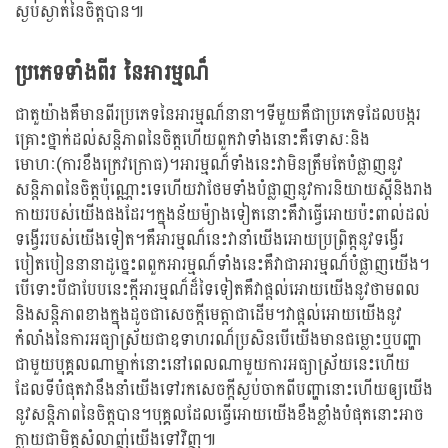
ស្ងប់ស្ងាត់នៃចិត្តបាន៕
ប្រភេទទាំងពីរ នៃអារម្មណ៏
ជាតួយ៉ាងគឺមានពីរប្រភេទនៃអារម្មណ៏នានា។ទីមួយគឺជាប្រភេទដែលបង្ករ
គ្រោះថ្នាក់ដល់សន្តិភាពនៃចិត្តហើយពួកវាទាំងនោះគឺទោសៈនិង
មោហៈ(ការខឹងក្រេវក្រោធ)។អារម្មណ៏ទាំងនេះវាមិនត្រឹមតែបំផ្លាញនូវ
សន្តិភាពនៃចិត្តប៉ុណ្ណោះទេហើយវាថែមទាំងបំផ្លាញនូវការនិយាយស្តីនិងរាង
កាយរបស់យើងផងដែរ។ក្នុងន័យម៉្យាងទៀតនោះគឺវាធ្វើអោយប៉ះពាល់ដល់
ទង្វើររបស់យើងទៀត។គឺអារម្មណ៏នេះវានាំយើងអោយប្រព្រិត្តនូវទង្វើរ
បៀតបៀននានាដូច្នេះពពួកអារម្មណ៏ទាំងនេះគឺវាជាអារម្មណ៏បំផ្លាញយើង។
បើទោះបីជាបែបនេះក្តីអារម្មណ៏ដ៏ទៃទៀតគឺវាផ្តល់អោយយើងនូវថាមពល
និងសន្តិភាពខាងក្នុងដូចជាសេចក្តីមេត្តាជាដើម។វាផ្តល់អោយយើងនូវ
កំលាំងនៃការអធ្យាស្រ័យជាឧទាហរណ៏ប្រសិនបើយើងមានជម្លោះឬបញ្ហា
ជាមួយបុគ្គលណាម្នាក់នោះនៅពេលណាមួយការអធ្យាស្រ័យនេះហើយ
ដែលទីបំផុតវានឹងនាំយើងទៅរកសេចក្តីស្ងប់ចាកពីបញ្ហានោះហើយឲ្យយើង
នូវសន្តិភាពនៃចិត្តបាន។បុគ្គលដែលធ្វើអោយយើងខឹងខ្លាំងបំផុតនោះអាច
ក្លាយជាមិត្តសំលាញ់យើងទៅវិញ៕