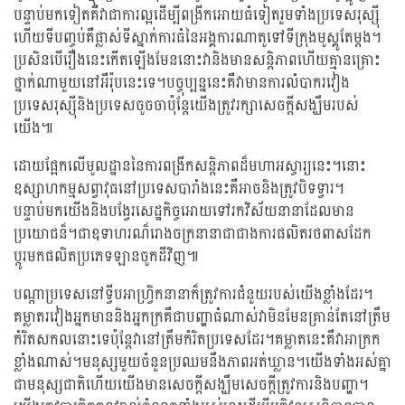
បន្ទាប់មកទៀតគឺវាជាការល្អដើម្បីពង្រីកអោយធំទៀតរួមទាំងប្រទេសរុស្សុី
ហើយទីបញ្ចប់គឺផ្លាស់ទីស្នាក់ការធំនៃអង្គការណាតូទៅទីក្រុងមូស្គូតែម្តង។
ប្រសិនបើរឿងនេះកើតឡើងមែននោះវានិងមានសន្តិភាពហើយគ្មានគ្រោះ
ថ្នាក់ណាមួយនៅអឺរ៉ុបនេះទេ។បច្ចុប្បន្ននេះគឺវាមានការលំបាករវៀង
ប្រទេសរុស្សុីនិងប្រទេសចូចចាប៉ុន្តែយើងត្រូវរក្សាសេចក្តីសង្ឃឹមរបស់
យើង៕
ដោយផ្អែកលើមូលដ្ឋាននៃការពង្រីកសន្តិភាពដ៏មហាអស្ចារ្យនេះ។នោះ
ឧស្សាហកម្មសព្វាវុធនៅប្រទេសបារាំងនេះគឺអាចនិងត្រូវបិទទ្វារ។
បន្ទាប់មកយើងនិងបង្វែរសេដ្ឋកិច្ចអោយទៅរកវិស័យនានាដែលមាន
ប្រយោជន៏។ជាឧទាហរណ៏រោងចក្រនានាជាជាងការផលិតរថពាសដែក
ប្តូរមកផលិតប្រភេទឡានចូកដីវិញ៕
បណ្តាប្រទេសនៅទ្វីបអាហ្វ្រិកនានាក៏ត្រូវការជំនួយរបស់យើងខ្លាំងដែរ។
គម្លាតរវៀងអ្នកមាននិងអ្នកក្រគឺជាបញ្ហាធំណាស់វាមិនមែនគ្រាន់តែនៅត្រឹម
កំរិតសកលនោះទេប៉ុន្តែវានៅត្រឹមកំរិតប្រទេសដែរ។គម្លាតនេះគឺវាអាក្រក
ខ្លាំងណាស់។មនុស្សមួយចំនួនប្រឈមនឹងភាពអត់ឃ្លាន។យើងទាំងអស់គ្នា
ជាមនុស្សជាតិហើយយើងមានសេចក្តីសង្ឃឹមសេចក្តីត្រូវការនិងបញ្ហា។