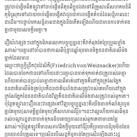
ត្រូវចាប់ផ្តើមពីឥឡូវទៅចាប់ផ្តើមពីតូចពីខ្លួនឯងទៅពីគ្រួសារពីសហគមន៏ពី
ភូមិស្រុកទៅដោយចាប់ផ្តើមបង្កើតវាដូចជាការបង្កើតតំបន់នៃសន្តិភាពនេះ
ជាដើម។បន្ទាប់មកសន្តិភាពខាងក្នុងនិងកើតឡើងហើយវាមានការទាក់ទង
គ្នាជាមួយសេចក្តីមេត្តា៕
រឿងរ៉ាវផ្សេងៗនៅក្នុងពិភពលោកបច្ចុប្បន្ននេះគឺវាកំពុងតែប្រែប្រួលខ្លាំង
ណាស់។អត្មានៅចាំបានថាកាលពីប៉ុន្មានឆ្នាំមុនមានមិត្តជនជាតិអាលឺម៉ង
ម្នាក់ដែលមាន
ឈ្មោះថាហ្វ្រីដ្រីកវុនវៃសិកឺ(FriedrichvonWeizsacker)ហើយ
ដែលបានចែកថានទៅហើយនោះអត្មាបានចាត់ទុកគាត់ជាគ្រួរបស់អាត្មា
ហើយគាត់បានប្រាប់អាត្មាថាកាលពីគាត់នៅក្មេងគឺនៅក្នុងក្រសែភ្នែក
ជនជាតិអាលឺម៉ងគ្រប់រូបគឺជនជាតិបារាំងជាសត្រូវរបស់គេហើយនៅក្នុង
ក្រសែភ្នែកនៃជនជាតិបារាំងវិញគឺជនជាតិអាលឺម៉ងជាសត្រូវរបស់ពួកគេ។
ប៉ុន្តែឥឡូវនេះរឿននេះវាផ្សេងទៅវិញបច្ចុប្បន្ននេះគឺយើងមានកំលាំងរួបរួម
គ្នាតែមួយ(សាមគ្គីគ្នាតែមួយ)គឺសហភាពអុឺរ៉ុប។នេះវាល្អហើយកាលពីមុន
រាល់បណ្តារដ្ឋនានាចាត់ទុកអធិបតេយ្យភាពរបស់ពួកគេថាមានតម្លៃ
ណាស់។ប៉ុន្តែឥឡូវគឺមានសភាវពិតថ្មីមួយនៅអុឺរ៉ុបគឺប្រយោជន៏រួមមិនមែន
ប្រយោជន៏បុគ្គលទេ។ប្រសិនបើសេដ្ឋកិច្ចកាន់តែប្រសើរឡើងនោះរដ្ឋ