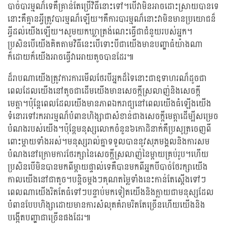
បាច់បារម្មណ៏ទេគឺគ្រាន់តែប្រើវិធីនោះទៅ។បើវាមិនអាចដោះស្រាយបានទេ
នោះគឺគ្មានអ្វីត្រូវបារម្មណ៏ឡើយ។គឺការបារម្មណ៏នោះវាមិនមានប្រយោជន៏
អ្វីដល់យើងឡើយ។សូមយកឃ្លាត្រង់ណេះធ្វើជាជំនួយរបស់អ្នក។
ប្រសិនបើយើងគិតតាមវិធីនេះបើទោះបីជាយើងមានបញ្ហាធំយ៉ាងណា
ក៏ដោយក៏យើងអាចធ្វើវាអោយតូចបានដែរ៕
ដ៏រាបណាយើងត្រូវការការមើលថែរបីអ្នកដ៏ទៃនោះជាឧទាហរណ៏ដូចជា
ពេលដែលយើងនៅតូចជាដើមយើងមានសេចក្តីស្រលាញ់និងសេចក្តី
មេត្តា។ប៉ុន្តែពេលដែលយើងមានភាពឯករាជ្យនៅពេលយើងធំឡើងយើង
ទំនោរទៅរកអារម្មណ៏បំពានហិង្សាជាសំខាន់ជាងសេចក្តីមេត្តាដើម្បីសម្រេច
បំណងរបស់យើង។ប៉ុន្តែមនុស្សលោកចំនួន៦កោដិនាក់គឺប្រសូត្រចេញពី
ពោះម្តាយទាំងអស់។មនុស្សរាល់គ្នាទទួលបាននូវសុភមង្គលនិងការសម
បំណងនៅក្រោមការថែរក្សានៃសេចក្តីស្រលាញ់នៃម្តាយគ្រប់រូប។ហើយ
ប្រសិនបើមិនបានមកពីម្តាយផ្ទាល់ទេគឺបានមកពីអ្នកបីបាច់ថែរក្សាយើង
កាលយើងនៅជាតូច។បន្តិចម្តងៗគុណតម្លៃទាំងនេះកាន់តែស្តើងទៅៗ
ពេលណាយើងរិតតែធំទៅៗបន្ទាប់មកទៀតយើងនិងក្លាយជាមនុស្សដែល
បំពានបែបហិង្សាដោយមានការសំលុតគំរាមរិតតែច្រើនហើយយើងនិង
បង្កើតបញ្ហាជាច្រើនផងដែរ៕