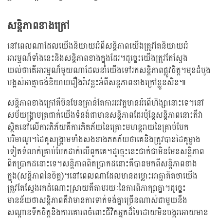
សន្តិភាពខាងក្រៅ
នៅពេលណាដែលយើងនិយាយអំពីសន្តិភាពយើងត្រូវតែនិយាយអំ
អារម្មណ៏ទាំងនេះនិងសន្តិភាពខាងក្នុងដែរ។ដូច្នេះយើងត្រូវតែស្វែង
យល់ថាតើអារម្មណ៏មួយណាដែលនាំយើងទៅរកសន្តិភាពផ្លូវចិត្ត។មុនដំបូង
បង្អស់អាត្មាចង់និយាយរឿងរ៉ាវខ្លះអំពីសន្តភាពខាងក្រៅខ្លួនសិន៕
សន្តិភាពខាងក្រៅគឺមិនមែនគ្រាន់តែការអវត្តមានអំពើហិង្សានោះទេ។នៅ
សម័យង្រ្គាមត្រជាក់យើងទំនង់ជាមានសន្តិភាពដែរប៉ុន្តែសន្តិភាពនោះគឺវា
ស្ថិតនៅលើការភិភ័យគឺការភិតភ័យនៃគ្រោះមហន្តរាយនៃគ្រាប់បែក
បរិមាណូ។ដៃគូសង្រ្គាមទាំងសងខាងភតភ័យថាគេនិងត្រូវបានដៃគូម្ខាង
ទៀតទំលាក់គ្រាប់បែកដាក់លើពួកគេ។ដូច្នេះនេះជាក់ជាមិនមែនសន្តិភាព
ពិតប្រាកដនោះទេ។សន្តិភាពពិតប្រាកដនោះគឺបានមកពីសន្តិភាពខាង
ក្នុង(សន្តិភាពនៃចិត្ត)។នៅពេលណាដែលមានជម្លោះអាត្មាគិតថាយើង
ត្រូវតែស្វែងរកដំណោះស្រាយគឺតាមរយៈនៃការពិភាក្សាគ្នា។ដូច្នេះ
មានន័យថាសន្តិភាពគឺវាមានការទាក់ទង់គ្នាច្រើនណាស់ជាមួយនឹង
សណ្តានទឹកចិត្តនិងការគោរពចំពោះជីវិតអ្នកដ៏ទៃដោយមិនបង្ករអោយមាន