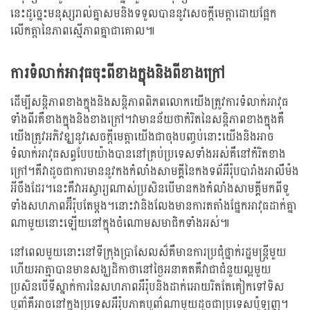
នេះដូច្នេះមនុស្សរាល់គ្នាសមនិងទទួលបាននូវសេចក្តីមេត្តាដោយផ្អែក
លើកត្តានៃភាពស្មើភាពគ្នាជាគោល៕
ការទំលាក់អាវុធចុះពីខាងក្នុងនិងពីខាងក្រៅ
ដើម្បីសន្តិភាពខាងក្នុងនិងសន្តិភាពពិភពលោកយើងត្រូវការទំលាក់អាវុធ
ទាំងពីរគឺខាងក្នុងនិងខាងក្រៅ។វាមានន័យថាកំរិតនៃសន្តិភាពខាងក្នុងគឺ
យើងត្រូវអភិវឌ្ឃនូវសេចក្តីមេត្តាយើងជាចុងបញ្ចប់នោះយើងនិងអាច
ទំលាក់អាវុធសព្វបែបយ៉ាងបាននៅគ្រប់ប្រទេសទាំងអស់គឺនៅកំរិតខាង
ក្រៅ។គឺវាដូចជាការមាននូវកងកំលាំងសាមគ្គីនៃកងទព័អឺរ៉ុបបារាំងអាលឺម៉ង
អីចឹងដែរ។នេះគឺវាអស្ចារ្យណាស់ប្រសិនបើមានកងកំលាំងសាមគ្គីមកពីទូ
ទាំងសហភាពអ៊ឺរ៉ុបតែម្តង។នោះវានិងលែងមានការតតាំងផ្នែកអាវុធដាក់គ្នា
ណាមួយនោះឡើយនៅក្នុងចំណោមសមាជិកទាំងអស់៕
នៅពេលមួយនោះនៅទីក្រុងប្រាសែលស៏គឺមានការប្រជុំថ្នាក់រដ្ឋមន្រ្តីមួយ
ហើយអាត្មាបានមានសង្ឃដិកាថានៅថ្ងៃអនាគតគឺវាជាជំនួយល្អមួយ
ប្រសិនបើទីស្នាក់ការនៃសហភាពអឺរ៉ុបនិងដាក់អោយរិតតែគៀកទៅទិស
បូពា៌គឺអាចនៅក្នុងប្រទេសអឺរ៉ុបភាគបូពា៌ណាមួយដូចជាប្រទេសប៉ូឡូញ។