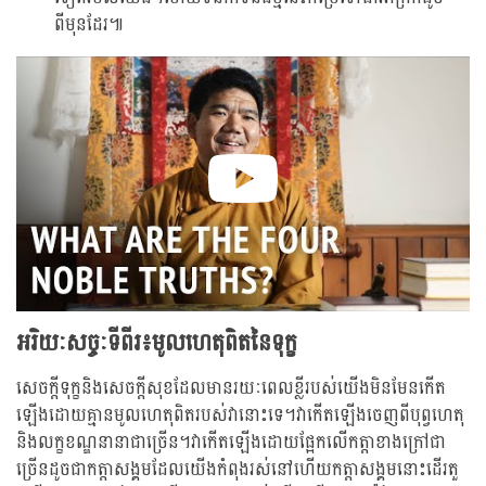
ពីមុនដែរ៕
អរិយៈសច្ចៈទីពីរ៖មូលហេតុពិតនៃទុក្ខ
សេចក្តីទុក្ខនិងសេចក្តីសុខដែលមានរយៈពេលខ្លីរបស់យើងមិនមែនកើត
ឡើងដោយគ្មានមូលហេតុពិតរបស់វានោះទេ។វាកើតឡើងចេញពីបុព្វហេតុ
និងលក្ខខណ្ឌនានាជាច្រើន។វាកើតឡើងដោយផ្អែកលើកត្តាខាងក្រៅជា
ច្រើនដូចជាកត្តាសង្គមដែលយើងកំពុងរស់នៅហើយកត្តាសង្គមនោះដើរតួ