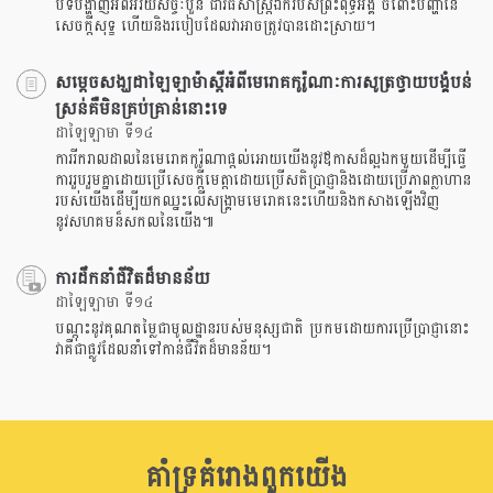
បទបង្ហាញអំពីអរិយសច្ចៈបួន ជាវិធីសាស្រ្តឯករបស់ព្រះពុទ្ធអង្គ ចំពោះបញ្ហានៃ
សេចក្តីសុទ្ខ ហើយនិងរបៀបដែលវាអាចត្រូវបានដោះស្រាយ។
សម្តេចសង្ឃដាឡៃឡាម៉ាស្តីអំពីមេរោគកូរ៉ូណាៈការសូត្រថ្វាយបង្គំបន់
ស្រន់គឺមិនគ្រប់គ្រាន់នោះទេ
ដាឡៃឡាមា ទី១៤
ការរីករាលដាលនៃមេរោគកូរ៉ូណាផ្តល់អោយយើងនូវឪកាសដ៏ល្អឯកមួយដើម្បីធ្វើ
ការរួបរួមគ្នាដោយប្រើសេចក្តីមេត្តាដោយប្រើសតិប្រាជ្ញានិងដោយប្រើភាពក្លាហាន
របស់យើងដើម្បីយកឈ្នះលើសង្គ្រាមមេរោគនេះហើយនិងកសាងឡើងវិញ
នូវសហគមន៏សកលនៃយើង៕
ការដឹកនាំជីវិតដ៏មានន័យ
ដាឡៃឡាមា ទី១៤
បណ្តុះនូវគុណតម្លៃជាមូលដ្ឋានរបស់មនុស្សជាតិ ប្រកមដោយការប្រើប្រាជ្ញានោះ
វាគឺជាផ្លូវដែលនាំទៅកាន់ជីវិតដ៏មានន័យ។​
គាំទ្រគំរោងពួកយើង