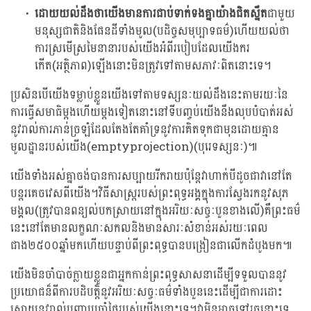
ដោយយល់ដឹងថាយើងមានការជាប់ទាក់ទងគ្នាយ៉ាងជិតស្នឹត
ជាមួយ
មនុស្សជាតិនិងផែនដីទាំងមូល(បដិច្ចសមុប្បាទធម៌)ហើយយល់ថា
ការស្រមើស្រមៃនានារបស់យើងអំពីរបៀបដែលយើងករ
កើត(អត្ថិភាព)ឡើងនោះមិនត្រូវទៅតាមសភាវៈពិតនោះទេ។
ប្រសិនបើយើងទម្លាប់ខ្លួនយើងទៅតាមទស្សនៈយល់ដឹងនេះតាមរយៈនៃ
ការធ្វើសមាធិម្តងហើយម្តងទៀតនោះនៅទីបញ្ចប់យើងនឹងលុបបំបាត់អស់
នូវរាល់ការភាន់ច្រឡំដែលតែងតែគាំទ្រនូវការគិតទុកជាមុនដោយគ្មាន
មូលដ្ឋានរបស់យើង(emptyprojection)(បុរេទស្សនៈ)៕
យើងទាំងអស់គ្នាចង់បានការសប្បាយរីករាយប៉ុន្តែវាហាក់បីដូចជាវានៅតែ
បន្តរគេចវេសពីយើង។វិធីសាស្រ្តរបស់ព្រះពុទ្ធអង្គក្នុងការស្វែងរកនូវសុភ
មង្គល(ត្រូវបានពន្យល់បកស្រាយនៅក្នុងអរិយៈសច្ចៈបួនខាងលើ)គឺព្រះធម៌
នេះនៅតែមានលក្ខណៈសកលនិងមានសារៈសំខាន់អស់រយៈពេល
ជាង២៥០០ឆ្នាំមកហើយបន្ទាប់ពីព្រះពុទ្ធបានបង្រៀនជាលើកដំបូងមក៕
យើងមិនចាំបាច់ក្លាយខ្លួនជាអ្នកកាន់ព្រះពុទ្ធសាសនាដើម្បីទទួលបាននូវ
ប្រយោជន៏ពីការបដិបត្តិនូវអរិយៈសច្ចៈធម៌ទាំងបួននេះដើម្បីជាការដោះ
ស្រាយនូវរាល់បញ្ហាប្រចាំថ្ងៃរបស់យើងនោះទេ។វាមិនអាចទៅរួចនោះទេ