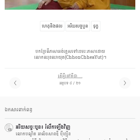
ហេតុនិងផល
អរិយសច្ចបួន
ទុក្ខ
បកប្រែពីភាសាអង់គ្លេសទៅខេមរៈភាសាដោយ
លោកឈុនឈាយុត(ChhonChheaYut)។
តើអ្វីទៅគឺជា….
អត្ថបទ ៨ / ២១
ឯកសារពាក់ពន្ធ
អរិយសច្ចៈបួន៖ រំលឹកឡើងវិញ
លោកបណ្ឌិត អាលិចសានឌឺ បុឺហ្សុីន