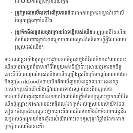
អោយយើងពេញចិត្តតែមួយភ្លេត
ត្រូវក្រលេកមើលទៅលើរូបភាពធំ
ជាជាងការផ្តោតអារម្មណ៏ទៅលើ
តែមួយជ្រុងតូចនៃជីវិត
ត្រូវគិតពីលទ្ធផលចុងក្រោយនៃទង្វើរបស់យើង
ពេញមួយជីវិតហើយ
គិតពីអនាគតអ្នកជំនាន់ក្រោយជាជាងគ្រាន់តែគិតថាធ្វើអ្វីដែលងាយ
ស្រួលដល់យើង។
មានពេលខ្លះយើងជួបប្រទះនូវការខកចិត្តនៅក្នុងជីវិតហើយនៅពេលនោះ
យើងមានអារម្មណ៏ថាមានវិធីតែមួយគត់ដើម្បីដោះស្រាយនូវការខកចិត្ត
នោះគឺបំបែអារម្មណ៏របស់យើងមកផឹកគ្រឿងស្រវឹងឬក៏មកញាំអាហារដែល
មិនល្អ(junkfood)ដោយមិនគិតឃើញដល់លទ្ធផលរយៈពេលយូរ
របស់វា។ប្រសិនបើយើងធ្វើវាអោយទៅជាទម្លាប់នោះគឺវាច្បាស់ជា
មានហានិភ័យធ្ងន់ធ្ងរដល់សុខភាពដែលវាមិនត្រឹមតែបង្កគ្រោះថ្នាក់ដល់ជីវិត
យើងប៉ុណ្ណោះទេតែវាអាចជះឥទ្ធិពលដ៏អាក្រក់ដល់គ្រួសាររបស់យើងថែម
ទៀត។ចំណុចដែលគ្រោះថ្នាក់នោះគឺជាការគិតថាយើងពិតមិនពាក់ព័ន្ធនឹង
លទ្ធផលចុងក្រោយនៃទង្វើរបស់យើងនោះទេ។គូសត្រូវដ៏ខ្លាំងនៃការភាន់
ច្រឡំរបស់យើងនោះគឺ៖