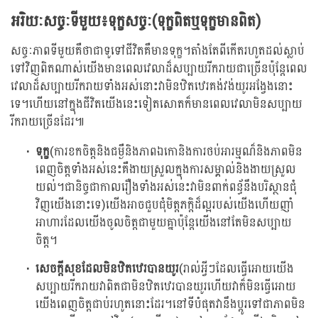
អរិយៈសច្ចៈទីមួយ៖ទុក្ខសច្ចៈ(ទុក្ខពិតឬទុក្ខមានពិត)
សច្ចៈភាពទីមួយគឺថាជាទូទៅជីវិតគឺមានទុក្ខ។តាំងតែពីកើតរហូតដល់ស្លាប់
ទៅវិញពិតណាស់យើងមានពេលវេលាដ៏សប្បាយរីករាយជាច្រើនប៉ុន្តែពេល
វេលាដ៏សប្បាយរីករាយទាំងអស់នោះវាមិនឋិតឋេរគង់វង់យូរអង្វែងនោះ
ទេ។ហើយនៅក្នុងជីវិតយើងនេះទៀតសោតក៏មានពេលវេលាមិនសប្បាយ
រីករាយច្រើនដែរ៕
ទុក្ខ
(ការខកចិត្តនិងជម្ងឺនិងភាពឯកោនិងការថប់អារម្មណ៏និងភាពមិន
ពេញចិត្តទាំងអស់នេះគឺងាយស្រួលក្នុងការសម្គាល់និងងាយស្រួល
យល់។ជានិច្ចជាកាលរឿងទាំងអស់នេះវាមិនពាក់ពន្ធ័នឹងបរិស្ថានជុំ
វិញយើងនោះទេ)យើងអាចជួបជុំមិត្តភក្តិដ៏ល្អរបស់យើងហើយញាំ
អាហារដែលយើងចូលចិត្តជាមួយគ្នាប៉ុន្តែយើងនៅតែមិនសប្បាយ
ចិត្ត។
សេចក្តីសុខដែលមិនឋិតឋេរបានយូរ
(រាល់អ្វីៗដែលធ្វើអោយយើង
សប្បាយរីករាយវាពិតជាមិនឋិតឋេរបានយូរហើយវាក៏មិនធ្វើអោយ
យើងពេញចិត្តជាប់រហូតនោះដែរ។នៅទីបំផុតវានឹងប្តូរទៅជាភាពមិន