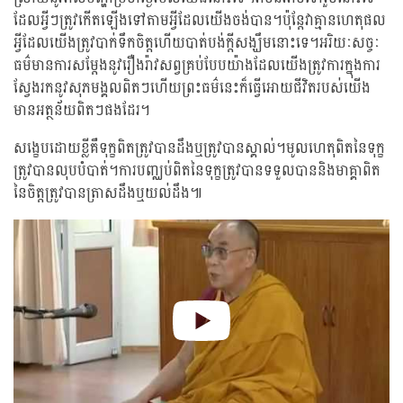
ដែលអ្វីៗត្រូវកើតឡើងទៅតាមអ្វីដែលយើងចង់បាន។ប៉ុន្តែវាគ្មានហេតុផល
អ្វីដែលយើងត្រូវបាក់ទឹកចិត្តហើយបាត់បង់ក្តីសង្ឃឹមនោះទេ។អរិយៈសច្ចៈ
ធម៌មានការសម្តែងនូវរឿងរ៉ាវសព្វគ្រប់បែបយ៉ាងដែលយើងត្រូវការក្នុងការ
ស្វែងរកនូវសុភមង្គលពិតៗហើយព្រះធម៌នេះក៏ធ្វើអោយជីវិតរបស់យើង
មានអត្ថន័យពិតៗផងដែរ។
សង្ខេបដោយខ្លីគឺទុក្ខពិតត្រូវបានដឹងឬត្រូវបានស្គាល់។មូលហេតុពិតនៃទុក្ខ
ត្រូវបានលុបបំបាត់។ការបញ្ឈប់ពិតនៃទុក្ខត្រូវបានទទួលបាននិងមាគ្គាពិត
នៃចិត្តត្រូវបានត្រាសដឹងឬយល់ដឹង៕