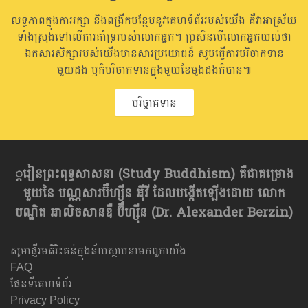
លទ្ធភាពក្នុងការរក្សា និងពង្រីកបន្ថែមនូវគេហទំព័ររបស់យើង គឺវាអាស្រ័យ
ទាំងស្រុងទៅលើការគាំទ្ររបស់លោកអ្នក។ ប្រសិនបើលោកអ្នកយល់ថា
ឯកសារសិក្សារបស់យើងមានសារប្រយោជន៏ សូមធ្វើការបរិចាកទាន
មួយដង ឬក៏បរិចាកទានក្នុងមួយខែមួងដងក៏បាន៕
បរិច្ចាគទាន
្ករៀនព្រះពុទ្ធសាសនា​ (Study Buddhism) គឺជាគម្រោង
មួយនៃ បណ្ណសារប៊ឺហ្សុីន អុីវី ដែលបង្កើតឡើងដោយ លោក
បណ្ឌិត អាលិចសានឌឺ ប៊ឺហ្សុីន (Dr. Alexander Berzin)
សូមផ្ញើរមតិរិះគន់ក្នុងន័យស្ថាបនាមកពួកយើង
FAQ
ផែនទីគេហទំព័រ
Privacy Policy