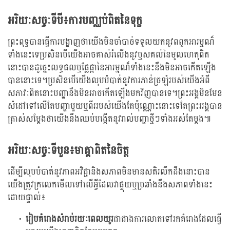
អរិយៈសច្ចៈទីបី៖ការបញ្ឈប់ពិតនៃទុក្ខ
ព្រះពុទ្ធបានធ្វើការបង្ហាញថាយើងមិនចាំបាច់ទទួលយកនូវពពួកអារម្មណ៏
ទាំងនេះទេប្រសិនបើយើងអាចគាស់រំលើងនូវឬសគល់នៃមូលហេតុពិត
នោះបានដូច្នេះលទ្ធផលឬផ្លែផ្កានៃអារម្មណ៏ទាំងនេះនឹងមិនអាចកើតឡើង
បាននោះទេ។ប្រសិនបើយើងលុបបំបាត់នូវការភាន់ច្រឡំរបស់យើងអំពី
សភាវៈពិតនោះបញ្ហានឹងមិនអាចកើតឡើងមកវិញបានទេ។ព្រះអង្គមិនមែន
សំដៅទៅលើតែបញ្ហាមួយឬពីររបស់យើងតែប៉ុណ្ណោះនោះទេតែព្រះអង្គបាន
ត្រាស់សម្តែងថាយើងនឹងឈប់បង្កើតនូវរាល់បញ្ហាថ្មីៗទាំងអស់តែម្តង៕
អរិយៈសច្ចៈទីបួន៖មាគ្គាពិតនៃចិត្ត
ដើម្បីលុបបំបាត់នូវភាពអវិជ្ជានិងសភាពមិនមានសតិរលឹកដឹងនោះបាន
យើងត្រូវក្រលេកមើលទៅលើអ្វីដែលវាផ្ទុយឬប្រឆាំងនឹងសភាពទាំងនេះ
ដោយផ្ទាល់៖
រៀបគំរោងសំរាប់រយៈពេលយូរ
ជាជាងការលោតទៅរកគំរោងដែលធ្វើ