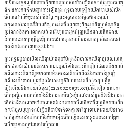
នាទីជាលក្ខខណ្ឌដែលបង្កើតជាបញ្ហារបស់យើងឡើងមក។ប៉ុន្តែមូលហេតុ
ពិតនៃការករកើតបញ្ហានោះឡើងព្រះពុទ្ធបានបង្រៀនយើងអោយសំលឹង
មើលទៅលើចិត្តរបស់យើងវិញ។ព្រះអង្គបានសម្តែងថាអារម្មណ៏
អកុសល(អារម្មណ៏រំខានចិត្ត)របស់យើងដូចជា(ចិត្តស្អប់ចិត្តប្រច័ណ្ឌចិត្ត
ច្រណែននិងការលោភលន់ជាដើម)វាជាអ្នកជំរុញយើងអោយគិតអោយ
និយាយអោយប្រព្រឹត្តធ្វើភ្លាមៗដោយគ្មានការពិចារណាច្បាស់លាស់នៅ
ក្នុងន័យដែលបំផ្លាញខ្លួនឯង៕
ព្រះពុទ្ធអង្គបានមើលឃើញយ៉ាងជ្រៅបំផុតនិងបានរកឃើញនូវមូលហេតុ
ពិតដែលជាដើមចមនៃសភាពអារម្មណ៏ទាំងនេះ៖គឺរបៀបដែលយើងយល់
អំពីសភាវៈពិត។គឺរួមទាំងការមិនមានសតិរលឹកដឹងនិងការភាន់ច្រឡំ
អំពីផលប៉ះពាល់យូរអង្វែងនៃអាកប្បកិរិយារបស់យើង(ការប្រព្រឹត្ត
ធ្វើ)ហើយនិងការយល់ខុស(misconception)អំពីរបៀបនៃការករ
កើត(អត្ថិភាព)របស់យើងនិងការករកើត(អត្ថិភាព)របស់អ្នកដ៏ទៃនិងការករ
កើតនៃពិភពលោកទាំងមូលផងដែរ។ដោយមើលមិនឃើញឬមិនយល់ដឹង
នូវបដិច្ចសមុប្បាទធម៌(អ្វីៗគឺជាប់ទាក់ទងគ្នាទៅវិញទៅមកដោយមិនអាច
កាត់ផ្តាច់បាន)ហើយយើងគិតថាអ្វីៗកើតឡើងដោយខ្លួនឯងដោយផ្អែក
លើកត្តាខាងក្រៅនានាតែម៉្យាង៕