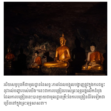
អរិយសច្ចបួនគឺជាមូលដ្ឋាននៃសច្ចៈភាពដែលចង្អុលបង្ហាញផ្លូវក្នុងការជម្នះ
នូវរាល់បញ្ហារបស់យើង។នេះជាការបង្រៀនរបស់ព្រះពុទ្ធអង្គលើកដំបូង
ដែលការបង្រៀននេះបានក្លាយជាមូលដ្ឋានគ្រឹះនៃការបង្រៀនដ៏ទៃទៀតជា
ច្រើននៅក្នុងព្រះពុទ្ធសាសនា។