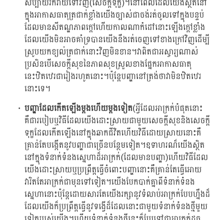
សប្បាយរីករាយទៅវិញ(សេចក្តីទុក្ខ)។នៅពេលដែលយើងស្ថិតនៅ
ក្នុងអាកាសធាតុត្រជាក់ខ្លាំងយើងច្បាស់ជាចង់រត់ចូលទៅក្នុងបន្ទប់
ដែលមានសីតណ្ហភាពក្តៅហើយកាលណាកំដៅនោះឡើងក្តៅខ្លាំង
ដែលយើងមិនអាចគាំទ្របានយើងនឹងរត់ចេញទៅខាងក្រៅវិញដើម្បី
ស្រូបយកខ្យល់ត្រជាក់នោះវិញមិនខាន។វាពិតជាអស្ចារ្យណាស់
ប្រសិនបើសេចក្តីសុខនៃភាពសុខស្រួលខាងផ្នែកអាកាសធាតុ
នេះឋិតឋេរជារៀងរហូតនោះ។ប៉ុន្តែបញ្ហានៅត្រង់ថាវាមិនឋិតឋេរ
នោះទេ។
បញ្ហាដែលកើតឡើងម្តងហើយម្តងទៀត
(អ្វីដែលអាក្រក់បំផុតនោះ
គឺជារបៀបឬវិធីដែលយើងដោះស្រាយជាមួយសេចក្តីសុខនិងសេចក្តី
ទុក្ខដែលកើតឡើងនៅក្នុងឆាកជីវិតហើយវិធីដោយស្រាយនោះគឺ
គ្រាន់តែបង្កើតនូវបញ្ហាជាច្រើនបន្ថែមទៀត។ឧទាហរណ៏យើងស្ថិត
នៅក្នុងទំនាក់ទំនងស្នេហាដ៏អាក្រក់(ដែលមានបញ្ហា)ហើយវិធីដែល
យើងដោះស្រាយឬប្រព្រឹត្តធ្វើចំពោះបញ្ហានោះគឺគ្រាន់តែធ្វើអោយ
វារិតតែអាក្រក់ជាមុនទៅទៀត។យើងបែកបាក់គ្នាពីទំនាក់ទំនង
ស្នេហានោះប៉ុន្តែដោយសារតែយើងរក្សានូវទំលាប់អាក្រក់បែបហ្នឹងដ៏
ដែលយើងក៏ប្រព្រឹត្តធ្វើនូវទង្វើដ៏ដែលនោះជាមួយទំនាក់ទំនងថ្មីមួយ
ទៀតរបស់យើង។ហើយទំនាក់ទំនងថ្មីនេះក៏ប្រែទៅជាអាក្រក់ដូច