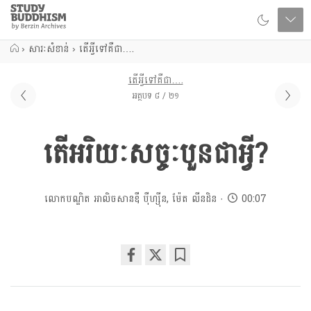
Close
Study
Buddhism
Home
›
សារៈសំខាន់
›
តើអ្វីទៅគឺជា….
តើអ្វីទៅគឺជា….
អត្ថបទ ៨ / ២១
តើអរិយៈសច្ចៈបួនជាអ្វី?
លោកបណ្ឌិត អាលិចសានឌឺ បុឺហ្សុីន
,
ម៉ែត លីនដិន
00:07
Share
Bookmark
on
facebook