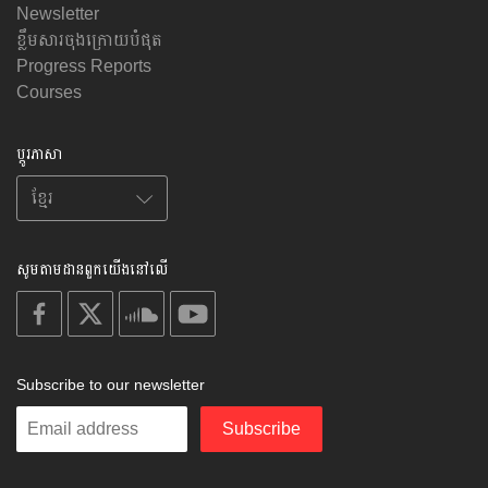
Newsletter
ខ្លឹមសារចុងក្រោយបំផុត
Progress Reports
Courses
ប្តូរភាសា
សូមតាមដានពួកយើងនៅលើ
on
on
on
on
facebook
X
soundcloud
youtube
Subscribe to our newsletter
Enter
Subscribe
your
email