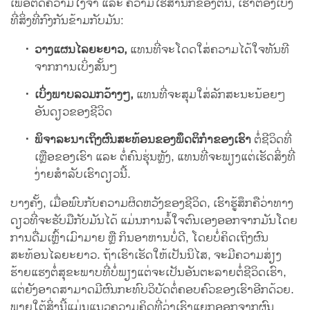
ເພື່ອຕັດຄວາມໂງ່ຈ້າ ແລະ ຄວາມໄຮ້ສຳນຶກຂອງຕົນ, ເຮົາຕ້ອງເບິ່ງ
ທີ່ສິ່ງທີ່ກົງກັນຂ້າມກັບມັນ:
ວາງແຜນໄລຍະຍາວ,
ແທນທີ່ຈະໂດດໃສ່ຄວາມໄດ້ໃຈທັນທີ
ຈາກການເບິ່ງສັ້ນໆ
ເບິ່ງພາບລວມກວ້າງໆ,
ແທນທີ່ຈະສຸມໃສ່ລັກສະນະນ້ອຍໆ
ອັນດຽວຂອງຊີວິດ
ພິຈາລະນາເຖິງຜົນສະທ້ອນຂອງພຶດຕິກຳຂອງເຮົາ
ຕໍ່ຊີວິດທີ່
ເຫຼືອຂອງເຮົາ ແລະ ຕໍ່ຄົນຮຸ່ນຫຼັງ, ແທນທີ່ຈະພຽງແຕ່ເຮັດສິ່ງທີ່
ງ່າຍສຳລັບເຮົາດຽວນີ້.
ບາງຄັ້ງ, ເມື່ອພົບກັບຄວາມຜິດຫວັງຂອງຊີວິດ, ເຮົາຮູ້ສຶກຄືວ່າທາງ
ດຽວທີ່ຈະຮັບມືກັບມັນໄດ້ ແມ່ນການລໍ້ໃຈຕົນເອງອອກຈາກມັນໂດຍ
ການດື່ມເຫຼົ້າເມົາມາຍ ຫຼື ກິນອາຫານບໍ່ດີ, ໂດຍບໍ່ຄິດເຖິງຜົນ
ສະທ້ອນໄລຍະຍາວ. ຖ້າເຮົາເຮັດໃຫ້ເປັນນິໄສ, ຈະມີຄວາມສ່ຽງ
ຮ້າຍແຮງຕໍ່ສຸຂະພາບທີ່ບໍ່ພຽງແຕ່ຈະເປັນອັນຕະລາຍຕໍ່ຊີວິດເຮົາ,
ແຕ່ຍັງອາດສາມາດມີຜົນກະທົບວິບັດຕໍ່ຄອບຄົວຂອງເຮົາອີກດ້ວຍ.
ພາຍໃຕ້ສິ່ງນີ້ແມ່ນແນວຄວາມຄິດທີ່ວ່າເຮົາແຍກອອກຈາກຜົນ