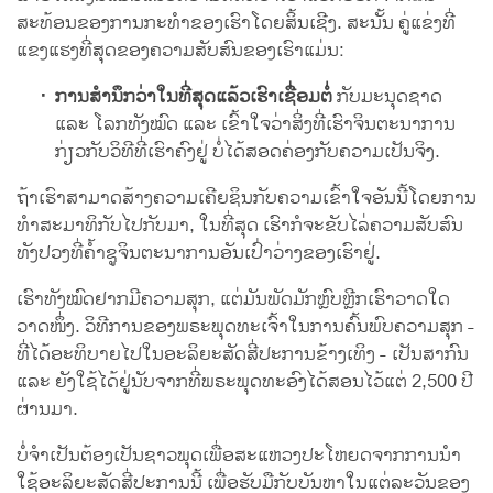
ສະທ້ອນຂອງການກະທຳຂອງເຮົາໂດຍສິ້ນເຊີງ. ສະນັ້ນ ຄູ່ແຂ່ງທີ່
ແຂງແຮງທີ່ສຸດຂອງຄວາມສັບສົນຂອງເຮົາແມ່ນ:
ການສຳນຶກວ່າໃນທີ່ສຸດແລ້ວເຮົາເຊື່ອມຕໍ່
ກັບມະນຸດຊາດ
ແລະ ໂລກທັງໝົດ ແລະ ເຂົ້າໃຈວ່າສິ່ງທີ່ເຮົາຈິນຕະນາການ
ກ່ຽວກັບວິທີທີ່ເຮົາຄົງຢູ່ ບໍ່ໄດ້ສອດຄ່ອງກັບຄວາມເປັນຈິງ.
ຖ້າເຮົາສາມາດສ້າງຄວາມເຄີຍຊິນກັບຄວາມເຂົ້າໃຈອັນນີ້ໂດຍການ
ທຳສະມາທິກັບໄປກັບມາ, ໃນທີ່ສຸດ ເຮົາກໍຈະຂັບໄລ່ຄວາມສັບສົນ
ທັງປວງທີ່ຄ້ຳຊູຈິນຕະນາການອັນເປົ່າວ່າງຂອງເຮົາຢູ່.
ເຮົາທັງໝົດຢາກມີຄວາມສຸກ, ແຕ່ມັນພັດມັກຫຼົບຫຼີກເຮົາວາດໃດ
ວາດໜຶ່ງ. ວິທີການຂອງພຣະພຸດທະເຈົ້າໃນການຄົ້ນພົບຄວາມສຸກ -
ທີ່ໄດ້ອະທິບາຍໄປໃນອະລິຍະສັດສີ່ປະການຂ້າງເທິງ - ເປັນສາກົນ
ແລະ ຍັງໃຊ້ໄດ້ຢູ່ນັບຈາກທີ່ພຣະພຸດທະອົງໄດ້ສອນໄວ້ແຕ່ 2,500 ປີ
ຜ່ານມາ.
ບໍ່ຈຳເປັນຕ້ອງເປັນຊາວພຸດເພື່ອສະແຫວງປະໂຫຍດຈາກການນຳ
ໃຊ້ອະລິຍະສັດສີ່ປະການນີ້ ເພື່ອຮັບມືກັບບັນຫາໃນແຕ່ລະວັນຂອງ