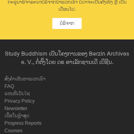
ກະລຸນາພິຈາລະນາບໍລິຈາກນຳພວກເຮົາ ບໍ່ວ່າຈະເປັນຄັ້ງໜຶ່ງ ຫຼື ເປັນ
ເດືອນໄປ.
ບໍລິຈາກ
Study Buddhism ເປັນໂຄງການຂອງ Berzin Archives
e. V., ກໍ່ຕັ້ງໂດຍ ດຣ ອາເລັກຊານເດີ ເບີຊີນ.
ສົ່ງຄຳເຫັນຫາພວກເຮົາ
FAQ
ແຜນທີ່ເວັບໄຊ
Privacy Policy
Newsletter
ເນື້ອໃນຫຼ້າສຸດ
Progress Reports
Courses