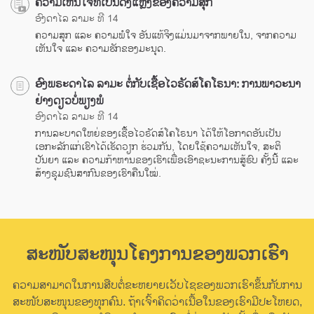
ຄວາມເຫັນໃຈທີ່ເປັນດັ່ງແຫຼ່ງຂອງຄວາມສຸກ
ອົງດາໄລ ລາມະ ທີ 14
ຄວາມສຸກ ແລະ ຄວາມພໍໃຈ ອັນແທ້ຈິງແມ່ນມາຈາກພາຍໃນ, ຈາກຄວາມ
ເຫັນໃຈ ແລະ ຄວາມຮັກຂອງມະນຸດ.
ອົງພຣະດາໄລ ລາມະ ຕໍ່ກັບເຊື້ອໄວຣັດສ໌ໂຄໂຣນາ: ການພາວະນາ
ຢ່າງດຽວບໍ່ພຽງພໍ
ອົງດາໄລ ລາມະ ທີ 14
ການລະບາດໃຫຍ່ຂອງເຊື້ອໄວຣັດສ໌ໂຄໂຣນາ ໄດ້ໃຫ້ໂອກາດອັນເປັນ
ເອກະລັກແກ່ເຮົາໄດ້ເຮັດວຽກ ຮ່ວມກັນ, ໂດຍໃຊ້ຄວາມເຫັນໃຈ, ສະຕິ
ປັນຍາ ແລະ ຄວາມກ້າຫານຂອງເຮົາເພື່ອເອົາຊະນະການສູ້ຮົບ ຄັ້ງນີ້ ແລະ
ສ້າງຊຸມຊົນສາກົນຂອງເຮົາຄືນໃໝ່.
ສະໜັບສະໜຸນໂຄງການຂອງພວກເຮົາ
ຄວາມສາມາດໃນການສືບຕໍ່ຂະຫຍາຍເວັບໄຊຂອງພວກເຮົາຂຶ້ນກັບການ
ສະໜັບສະໜຸນຂອງທຸກຄົນ. ຖ້າເຈົ້າຄິດວ່າເນື້ອໃນຂອງເຮົາມີປະໂຫຍດ,