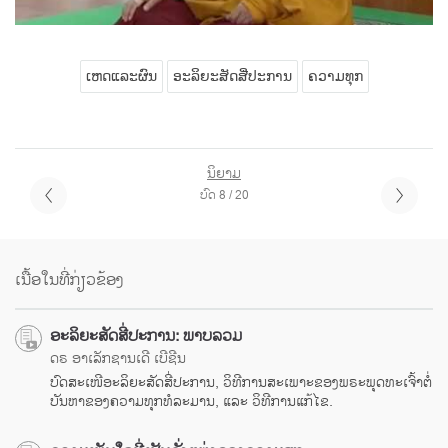
ເຫດແລະຜົນ
ອະລິຍະສັດສີ່ປະການ
ຄວາມທຸກ
ນິຍາມ
ບົດ 8 / 20
ເນື້ອໃນທີ່ກ່ຽວຂ້ອງ
ອະລິຍະສັດສີ່ປະການ: ພາບລວມ
ດຣ ອາເລັກຊານເດີ ເບີຊີນ
ບົດສະເໜີອະລິຍະສັດສີ່ປະການ, ວິທີການສະເພາະຂອງພຣະພຸດທະເຈົ້າຕໍ່
ບັນຫາຂອງຄວາມທຸກທໍລະມານ, ແລະ ວິທີການແກ້ໄຂ.