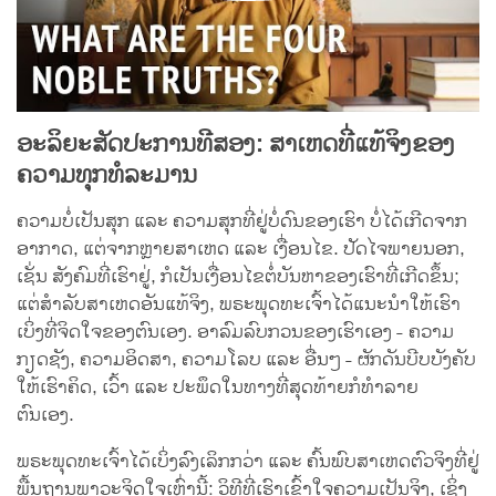
ອະລິຍະສັດປະການທີສອງ: ສາເຫດທີ່ແທ້ຈິງຂອງ
ຄວາມທຸກທໍລະມານ
ຄວາມບໍ່ເປັນສຸກ ແລະ ຄວາມສຸກທີ່ຢູ່ບໍ່ດົນຂອງເຮົາ ບໍ່ໄດ້ເກີດຈາກ
ອາກາດ, ແຕ່ຈາກຫຼາຍສາເຫດ ແລະ ເງື່ອນໄຂ. ປັດໄຈພາຍນອກ,
ເຊັ່ນ ສັງຄົມທີ່ເຮົາຢູ່, ກໍເປັນເງື່ອນໄຂຕໍ່ບັນຫາຂອງເຮົາທີ່ເກີດຂຶ້ນ;
ແຕ່ສຳລັບສາເຫດອັນແທ້ຈິງ, ພຣະພຸດທະເຈົ້າໄດ້ແນະນຳໃຫ້ເຮົາ
ເບິ່ງທີ່ຈິດໃຈຂອງຕົນເອງ. ອາລົມລົບກວນຂອງເຮົາເອງ - ຄວາມ
ກຽດຊັງ, ຄວາມອິດສາ, ຄວາມໂລບ ແລະ ອື່ນໆ - ຜັກດັນບີບບັງຄັບ
ໃຫ້ເຮົາຄິດ, ເວົ້າ ແລະ ປະພຶດໃນທາງທີ່ສຸດທ້າຍກໍທຳລາຍ
ຕົນເອງ.
ພຣະພຸດທະເຈົ້າໄດ້ເບິ່ງລົງເລິກກວ່າ ແລະ ຄົ້ນພົບສາເຫດຕົວຈິງທີ່ຢູ່
ພື້ນຖານພາວະຈິດໃຈເຫຼົ່ານີ້: ວິທີທີ່ເຮົາເຂົ້າໃຈຄວາມເປັນຈິງ, ເຊິ່ງ