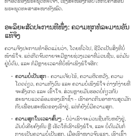
ທຳອິດຂອງພຣະພຸດທະເຈົ້າ, ເຊິ່ງສະໜອງກອບໃຫ້ກັບຄຳສອນ
ພຣະພຸດທະສາສະໜາທັງໝົດ.
ອະລິຍະສັດປະການທີໜຶ່ງ: ຄວາມທຸກທໍລະມານອັນ
ແທ້ຈິງ
ຄວາມຈິງປະການທຳອິດແມ່ນວ່າ, ໂດຍທົ່ວໄປ, ຊີວິດເປັນສິ່ງທີ່ບໍ່
ໜ້າພໍໃຈ. ແຕ່ເກີດຈົນຕາຍຈະມີຫຼາຍຊ່ວງເວລາທີ່ມ່ວນຊື່ນ, ແຕ່ມັນ
ຢູ່ບໍ່ດົນ, ແລະ ກໍມີຫຼາຍເວລາທີ່ບໍ່ໜ້າເພິງພໍໃຈອີກ:
ຄວາມບໍ່ເປັນສຸກ
- ຄວາມເຈັບໄຂ້, ຄວາມຜິດຫວັງ, ຄວາມ
ໂດດດ່ຽວ, ຄວາມກັງວົນ ແລະ ຄວາມບໍ່ເພິງພໍໃຈ ຕ່າງກໍງ່າຍທີ່
ຈະສັງເກດ ແລະ ເຂົ້າໃຈ. ສ່ວນຫຼາຍມັນຮອດບໍ່ກ່ຽວກັບ
ສະພາບແວດລ້ອມຂອງເຮົາຊ້ຳ - ເຮົາອາດກິນອາຫານສຸດມັກ
ກັບເພື່ອນສະໜິດຂອງເຮົາຢູ່, ແຕ່ກໍຍັງບໍ່ມີຄວາມສຸກ.
ຄວາມສຸກໃນເວລາສັ້ນໆ
- ບໍ່ວ່າເຮົາຈະມ່ວນຊື່ນກັບຫຍັງຢູ່,
ມັນບໍ່ເຄີຍຄົງທົນ ຫຼື ເຮັດໃຫ້ເຮົາເພິງພໍໃຈ, ແລະ ບໍ່ດົນມັນກໍ
ກາຍເປັນຄວາມບໍ່ເປັນສຸກ. ເມື່ອເຮົາໜາວຈົນແຂງ, ເຮົາເຂົ້າ