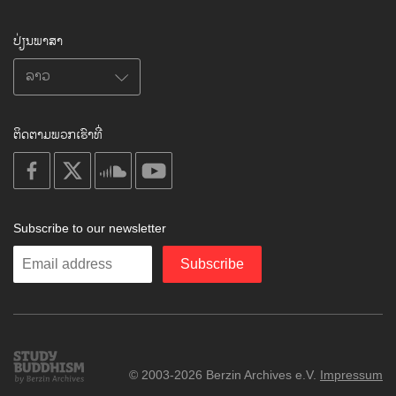
ປ່ຽນພາສາ
ຕິດຕາມພວກເຮົາທີ່
on
on
on
on
facebook
X
soundcloud
youtube
Subscribe to our newsletter
Enter
Subscribe
your
email
Study
© 2003-2026 Berzin Archives e.V.
Impressum
Buddhism