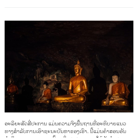
Share
Bookmark
on
facebook
ອະລິຍະສັດສີ່ປະການ ແມ່ນຄວາມຈິງພື້ນຖານທີ່ອະທິບາຍແນວ
ທາງສຳລັບການເອົາຊະນະບັນຫາຂອງເຮົາ. ນີ້ແມ່ນຄຳສອນອັນ