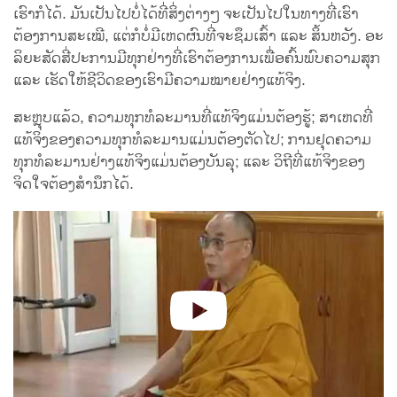
ເຮົາກໍໄດ້. ມັນເປັນໄປບໍ່ໄດ້ທີ່ສິ່ງຕ່າງໆ ຈະເປັນໄປໃນທາງທີ່ເຮົາ
ຕ້ອງການສະເໝີ, ແຕ່ກໍບໍ່ມີເຫດຜົນທີ່ຈະຊຶມເສົ້າ ແລະ ສິ້ນຫວັງ. ອະ
ລິຍະສັດສີ່ປະການມີທຸກຢ່າງທີ່ເຮົາຕ້ອງການເພື່ອຄົ້ນພົບຄວາມສຸກ
ແລະ ເຮັດໃຫ້ຊີວິດຂອງເຮົາມີຄວາມໝາຍຢ່າງແທ້ຈິງ.
ສະຫຼຸບແລ້ວ, ຄວາມທຸກທໍລະມານທີ່ແທ້ຈິງແມ່ນຕ້ອງຮູ້; ສາເຫດທີ່
ແທ້ຈິງຂອງຄວາມທຸກທໍລະມານແມ່ນຕ້ອງຕັດໄປ; ການຢຸດຄວາມ
ທຸກທໍລະມານຢ່າງແທ້ຈິງແມ່ນຕ້ອງບັນລຸ; ແລະ ວິຖີທີ່ແທ້ຈິງຂອງ
ຈິດໃຈຕ້ອງສຳນຶກໄດ້.