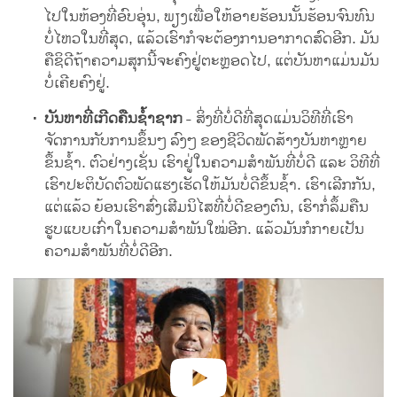
ໄປໃນຫ້ອງທີ່ອົບອຸ່ນ, ພຽງເພື່ອໃຫ້ອາຍຮ້ອນນັ້ນຮ້ອນຈົນທົນ
ບໍ່ໄຫວໃນທີ່ສຸດ, ແລ້ວເຮົາກໍຈະຕ້ອງການອາກາດສົດອີກ. ມັນ
ຄືຊິດີຖ້າຄວາມສຸກນີ້ຈະຄົງຢູ່ຕະຫຼອດໄປ, ແຕ່ບັນຫາແມ່ນມັນ
ບໍ່ເຄີຍຄົງຢູ່.
ບັນຫາທີ່ເກີດຄືນຊ້ຳຊາກ
- ສິ່ງທີ່ບໍ່ດີທີ່ສຸດແມ່ນວິທີທີ່ເຮົາ
ຈັດການກັບການຂຶ້ນໆ ລົງໆ ຂອງຊີວິດພັດສ້າງບັນຫາຫຼາຍ
ຂຶ້ນຊ້ຳ. ຕົວຢ່າງເຊັ່ນ ເຮົາຢູ່ໃນຄວາມສຳພັນທີ່ບໍ່ດີ ແລະ ວິທີທີ່
ເຮົາປະຕິບັດຕົວພັດແຮງເຮັດໃຫ້ມັນບໍ່ດີຂຶ້ນຊ້ຳ. ເຮົາເລີກກັນ,
ແຕ່ແລ້ວ ຍ້ອນເຮົາສົ່ງເສີມນິໄສທີ່ບໍ່ດີຂອງຕົນ, ເຮົາກໍ່ລຶ້ມຄືນ
ຮູບແບບເກົ່າໃນຄວາມສຳພັນໃໝ່ອີກ. ແລ້ວມັນກໍກາຍເປັນ
ຄວາມສຳພັນທີ່ບໍ່ດີອີກ.