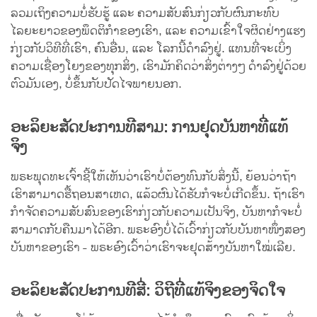
ລວມເຖິງຄວາມບໍ່ຮັບຮູ້ ແລະ ຄວາມສັບສົນກ່ຽວກັບຜົນກະທົບ
ໄລຍະຍາວຂອງພຶດຕິກຳຂອງເຮົາ, ແລະ ຄວາມເຂົ້າໃຈຜິດຢ່າງແຮງ
ກ່ຽວກັບວິທີທີ່ເຮົາ, ຄົນອື່ນ, ແລະ ໂລກນີ້ດຳລົງຢູ່. ແທນທີ່ຈະເບິ່ງ
ຄວາມເຊື່ອງໂຍງຂອງທຸກສິ່ງ, ເຮົາມັກຄິດວ່າສິ່ງຕ່າງໆ ດຳລົງຢູ່ດ້ວຍ
ຕົວມັນເອງ, ບໍ່ຂຶ້ນກັບປັດໄຈພາຍນອກ.
ອະລິຍະສັດປະການທີສາມ: ການຢຸດບັນຫາທີ່ແທ້
ຈິງ
ພຣະພຸດທະເຈົ້າຊີ້ໃຫ້ເຫັນວ່າເຮົາບໍ່ຕ້ອງທົນກັບສິ່ງນີ້, ຍ້ອນວ່າຖ້າ
ເຮົາສາມາດຮື້ຖອນສາເຫດ, ແລ້ວຜົນໄດ້ຮັບກໍຈະບໍ່ເກີດຂຶ້ນ. ຖ້າເຮົາ
ກຳຈັດຄວາມສັບສົນຂອງເຮົາກ່ຽວກັບຄວາມເປັນຈິງ, ບັນຫາກໍຈະບໍ່
ສາມາດກັບຄືນມາໄດ້ອີກ. ພຣະອົງບໍ່ໄດ້ເວົ້າກ່ຽວກັບບັນຫາໜຶ່ງສອງ
ບັນຫາຂອງເຮົາ - ພຣະອົງເວົ້າວ່າເຮົາຈະຢຸດສ້າງບັນຫາໃໝ່ເລີຍ.
ອະລິຍະສັດປະການທີສີ່: ວິຖີທີ່ແທ້ຈິງຂອງຈິດໃຈ