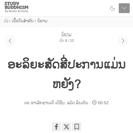
Close
Study
Buddhism
Home
›
ເນື້ອໃນສຳຄັນ
›
ນິຍາມ
ນິຍາມ
ບົດ 8 / 20
ອະລິຍະສັດສີ່ປະການແມ່ນ
ຫຍັງ?
ດຣ ອາເລັກຊານເດີ ເບີຊີນ
,
ແມັດ ລິນເດັນ
00:52