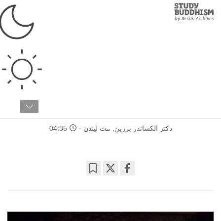
Study
Clos
Buddhism
Home
›
ملزومات
›
چیست ...
چیست ...
مقاله ۸ / ۲۱
چهار حقیقت ناب کدامند؟
دکتر الکساندر برزین
,
مت لیندن
04:35
Bookmark
Share
on
facebook