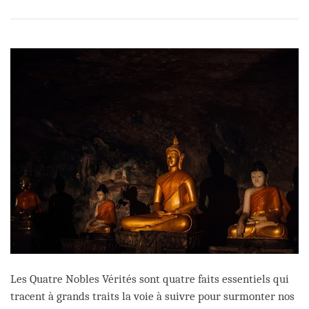
Share
Bookmark
on
facebook
Les Quatre Nobles Vérités sont quatre faits essentiels qui
tracent à grands traits la voie à suivre pour surmonter nos