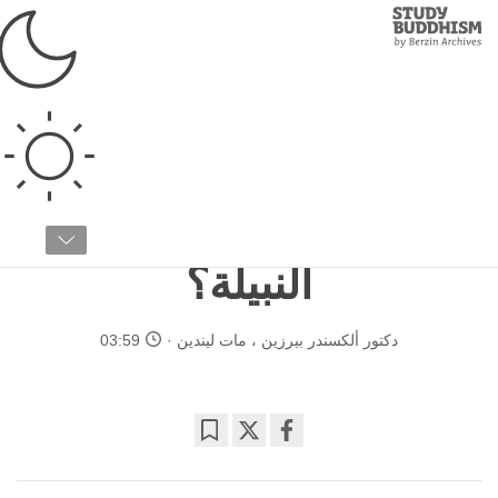
Study
Clos
Buddhism
Home
›
الأسس
›
ما هو...
ما هو...
مقالة ٨ / ٢٠
ما هي الحقائق الأربع
النبيلة؟
دكتور ألكسندر بيرزين
،
مات ليندين
03:59
Bookmark
Share
on