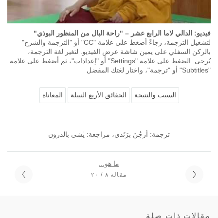
فيديو: الدالي لاما الرابع عشر – "راحة البال من المنظور البوذي"
لتشغيل الترجمة، رجاءً أضغط على علامة "CC" أو "الترجمة والشرح"
بالركن السفلي على يمين شاشة عرض الفيديو. لتغير لغة الترجمة،
يُرجى الضغط على علامة "Settings" أو "إعدادات"، ثم أضغط على علامة
"Subtitles" أو "ترجمة"، واختار لغتك المفضل
السبب والنتيجة
الحقائق الأربع النبيلة
المعاناة
ترجمة: أرجُنَ برَنَذي، مراجعة: يٰشى بالدرون
ما هو...
مقالة ٨ / ٢٠
مقالات ذات صلة