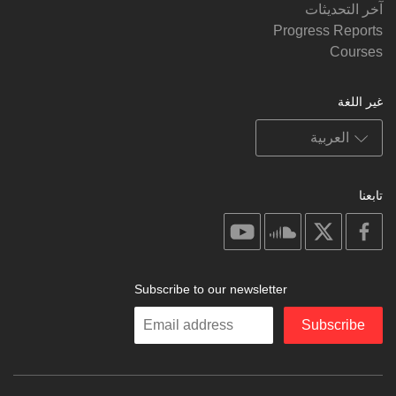
آخر التحديثات
Progress Reports
Courses
غير اللغة
تابعنا
on
on
on
on
youtube
soundcloud
facebook
X
Subscribe to our newsletter
Enter
Subscribe
your
email