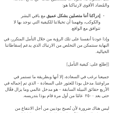
والمُضاد الأقوى لارتباكنا هو:
إدراكنا أننا متصلين بشكل عميق
مع باقي البشر
والكوكب، وفهمنا أن تخيلاتنا للكيفية التي نوجد بها لا
تتوافق مع الواقع.
وإذا عودنا أنفسنا على تلك الرؤية من خلال التأمل المتكرر، في
النهاية سنتمكن من التخلص من الارتباك الذي يدعم إسقاطاتنا
الخيالية.
[اِطلع على: كيفية التأمل]
جميعنا نرغب في السعادة، إلا أنها وبطريقة ما تستمر في
مراوغتنا. مدخل بوذا للعثور على السعادة – الذي تم إجماله في
الأربع حقائق النبيلة السابقة – هو مدخل عالمي وما يزال فعَّال
حتى بعد ٢٥٠٠ عامًا من أول مرة قام بوذا بتدريسه.
ليس هناك ضرورة لأن نُصبح بوذيين من أجل اﻻنتفاع من