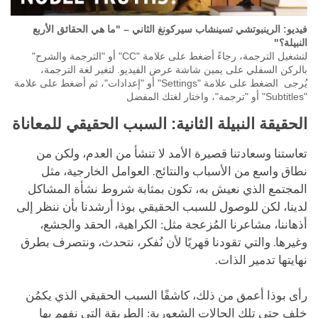
فيديو: الرينبوتشي تسينشاب سيركونغ الثاني – "ما هي الحقائق الأربع
النبيلة؟"
لتشغيل الترجمة، رجاءً أضغط على علامة "CC" أو "الترجمة والشرح"
بالركن السفلي على يمين شاشة عرض الفيديو. لتغير لغة الترجمة،
يُرجى الضغط على علامة "Settings" أو "إعدادات"، ثم أضغط على علامة
"Subtitles" أو "ترجمة"، واختار لغتك المفضل
الحقيقة النبيلة الثانية: السبب الحقيقي للمعاناة
تعاستنا وسعادتنا قصيرة الأمد لا تنشأ من العدم، ولكن من
نطاق واسع من الأسباب والنتائج. العوامل الخارجية، مثل
المجتمع الذي نعيش به، تكون بمثابة شروط نشأة المشاكل
لدينا، لكن للوصول للسبب الحقيقي بوذا أرشدنا بأن ننظر إلى
أذهاننا، مشاعرنا المُزعجة مثل: الكراهية، الحقد والجشع،
وغيرها. والتي تقودنا قهريًا لأن نُفكر، نتحدث، ونتصرف بطرق
نهايتها تدمير الذات.
رأى بوذا أعمق من ذلك، كاشفًا السبب الحقيقي الذي يكمُن
خلف حتى تلك الحالات الشعورية: الطريقة التي نفهم بها