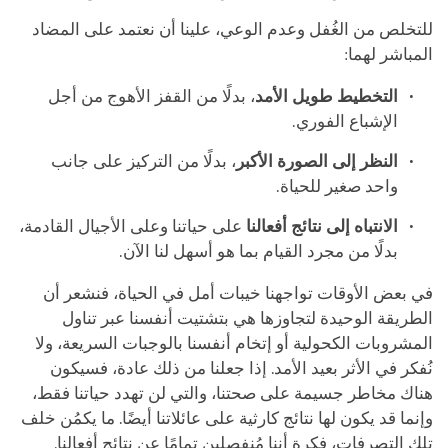
للتخلص من الغُفل وعدم الوعي، علينا أن نعتمد على المضاد
المباشر لهما:
التخطيط طويل الأمد
، بدلًا من القفز الأهوج من أجل
الإشباع الفوري.
النظر إلى الصورة الأكبر
، بدلًا من التركيز على جانب
واحد صغير للحياة.
ا
ﻻ
نتباه إلى نتائج أفعالنا
على حياتنا وعلى الأجيال القادمة،
بدلًا من مجرد القيام بما هو أسهل لنا الآن.
في بعض الأوقات تواجهنا خيبات أمل في الحياة، فنشعر أن
الطريقة الوحيدة لتجاوزها هي بتشتيت أنفسنا عبر تناول
المشروبات الكحولية أو إتخام أنفسنا بالوجبات السريعة، ولا
نُفكر في الأثر بعيد الأمد. إذا جعلنا من ذلك عادة، فسيكون
هناك مخاطر جسيمة على صحتنا، والتي لن تهدد حياتنا فقط،
وإنما قد يكون لها نتائج كارثية على عائلاتنا أيضًا. ما يكمُن خلف
تلك التصرفات، فكرة أننا مُنفصلين تمامًا عن نتائج أفعالنا.