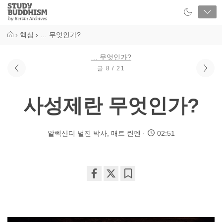
Close
Study
Buddhism
Home
›
핵심
›
… 무엇인가?
… 무엇인가?
글 8 / 21
사성제란 무엇인가?
알렉산더 벌진 박사
,
매트 린덴
02:51
Share
Bookmark
on
facebook