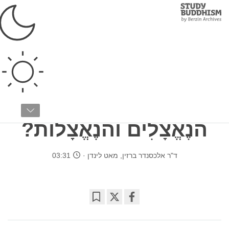
Study
Clos
Buddhism
Home
›
יסודות
›
מה זה...
מה זה...
מאמרים 8 מתוך 21
מהן ארבע אמיתות
הנֶאֱצָלִים והנֶאֱצָלוֹת?
ד"ר אלכסנדר ברזין
,
מאט לינדן
03:31
Bookmark
Share
on