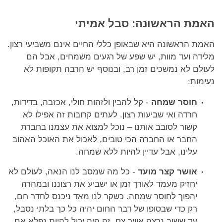
האמת הראשונה: סבל אמיתי
האמת הראשונה היא שבאופן כללי החיים אינם משביעי רצון.
מלידה ועד מוות, יש שפע של רגעים משמחים, אבל הם
לעולם לא נמשכים זמן רב, ובנוסף יש הרבה תקופות לא
נעימות:
חוסר שמחה
- קל להבין ולזהות חולי, אכזבה, בדידות,
חרדה ואי שביעות רצון. לעתים קרובות זה אפילו לא
קשור לסובב אותנו – נוכל למצוא את עצמנו בחברת
החבר או החברה הכי טובים, לאכול את האוכל האהוב
עלינו, אבל עדיין להיות ללא שמחה.
אושר קצר מועד
- כל מה שמסב לנו הנאה, לעולם לא
יחזיק מעמד לאורך זמן או ישביע את רצוננו ובמהרה
יהפוך לחוסר שמחה. כשקר לנו מאד ניכנס לחדר חם,
רק כדי שבסופו של דבר החום יהיה כל כך בלתי נסבל,
עד ששוב נרצה אוויר צח. זה היה יכול להיות נפלא אם