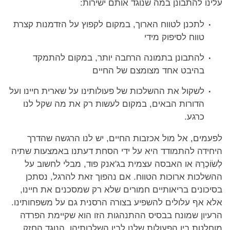
עלינו להתבונן במה שנוגד אותם ישירות:
לתכנן לטווח הארוך, במקום לקפוץ על הזדמנות קצרת
טווח לסיפוק מידי
להתבונן בתמונה הרחבה יותר, במקום להתמקד
בהיבט אחד מצומצם של החיים
לשקול את ההשלכות של פעולותינו על שארית חיינו ועל
הדורות הבאים, במקום לעשות רק את מה שקל לנו
כרגע.
לפעמים, אל מול אכזבות החיים, יש לנו הרגשה שהדרך
היחידה להתמודד היא על ידי הסחת דעתנו באמצעות שתיה
לְשׂוֹכְרָהּ או האבסה עצמית בג'אנק פוד, מבלי לחשוב על
ההשלכות ארוכות הטווח. אם נהפוך זאת להרגל, נסתכן
בסיכונים בריאותיים חמורים שלא רק שמסכנים את חיינו,
אלא אף עלולים להשפיע בצורה הרסנית גם על משפחותינו.
הרעיון שמונח בבסיס ההתנהגות הזו הוא שקיימת הפרדה
מוחלטת בין הפעולות שלנו לבין השלכותיהן. הנוגד החזק