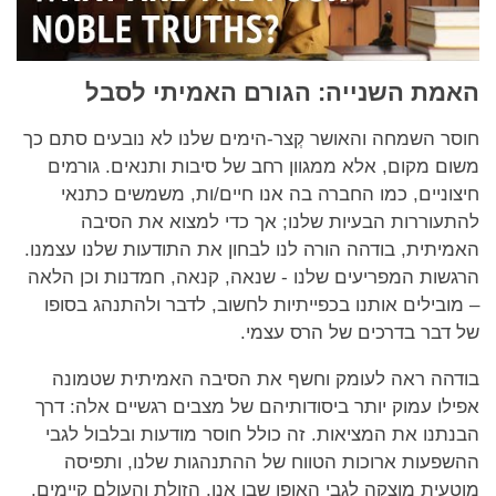
האמת השנייה: הגורם האמיתי לסבל
חוסר השמחה והאושר קְצר-הימים שלנו לא נובעים סתם כך
משום מקום, אלא ממגוון רחב של סיבות ותנאים. גורמים
חיצוניים, כמו החברה בה אנו חיים/ות, משמשים כתנאי
להתעוררות הבעיות שלנו; אך כדי למצוא את הסיבה
האמיתית, בודהה הורה לנו לבחון את התודעות שלנו עצמנו.
הרגשות המפריעים שלנו - שנאה, קנאה, חמדנות וכן הלאה
– מובילים אותנו בכפייתיות לחשוב, לדבר ולהתנהג בסופו
של דבר בדרכים של הרס עצמי.
בודהה ראה לעומק וחשף את הסיבה האמיתית שטמונה
אפילו עמוק יותר ביסודותיהם של מצבים רגשיים אלה: דרך
הבנתנו את המציאות. זה כולל חוסר מודעות ובלבול לגבי
ההשפעות ארוכות הטווח של ההתנהגות שלנו, ותפיסה
מוטעית מוצקה לגבי האופן שבו אנו, הזולת והעולם קיימים.