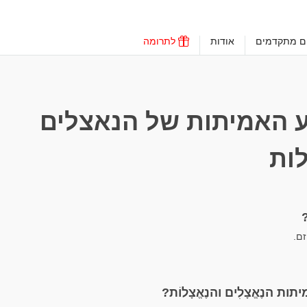
ים מתקדמים
אודות
לתרומה
 האמיתות של הנאצלים
ות
ם.
ת הנֶאֱצָלִים והנֶאֱצָלוֹת?