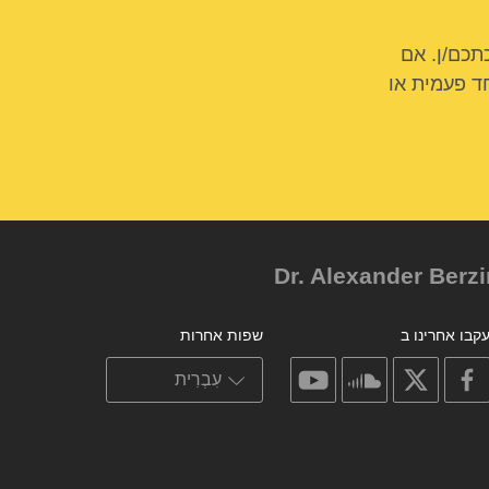
תכם/ן. אם
ד פעמית או
קבו אחרינו ב
שפות אחרות
on
on
on
on
youtube
soundcloud
facebook
X