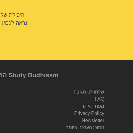
היכולת שלנ
נראה לכם/ן 
Study Budhissm הוא מיזם של Berzin Archives e.V, שנוסד על ידי Dr. Alexander Berzin
שלחו לנו תגובה
FAQ
מפת האתר
Privacy Policy
Newsletter
התוכן העדכני ביותר