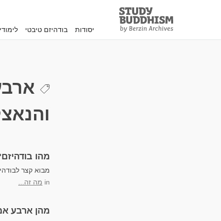
Study
Clos
Buddhism
יסודות
בודהיזם טיבטי
לימוד
Home
ארבע
והנאצל
מהו בודהיזם?
מבוא קצר לבודהיז
in
מה זה...
מהן ארבע אמיתו