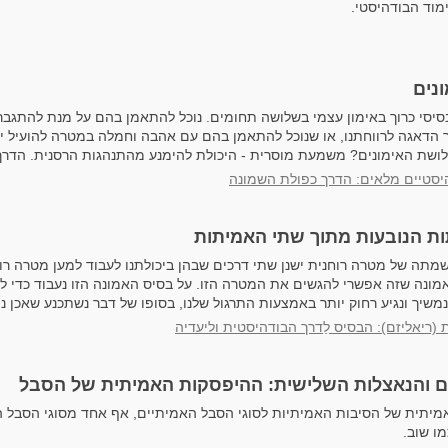
מוד הבודהיסטי.
נים
סיסי כרוך באימון עצמי בשלושה תחומים. נוכל להתאמן בהם על מנת להתגבר
ך הדאגה לרווחתנו, או שנוכל להתאמן בהם עם אהבה וחמלה במטרה להועיל י
ושת האימונים? משמעת מוסרית - היכולת להימנע מהתנהגות הרסנית. הדרך 
יסטיים מלאים: הדרך כפולת השמונה
ת הנובעות מתוך שתי האמיתות
מתה של מטרה רוחנית ישנן שתי דרכים שבהן ביכולתנו לעבוד למען מטרה רוח
 אמונה שזה אפשרי להגשים את המטרה הזו. על בסיס האמונה הזו נעבוד כדי 
משיך ונגיע רחוק יותר באמצעות התרגול שלנו, בסופו של דבר נשתכנע שאכן נית
יּוּת (ריאליזם): הבסיס לַדרך הבודהיסטית וליעדיה
 והנאצלות השלישית: ההיפסקות האמיתית של הסבל
יתית של הסיבות האמיתיות לסוגי הסבל האמיתיים, אף אחד מסוגי הסבל הלל
ו שוב.