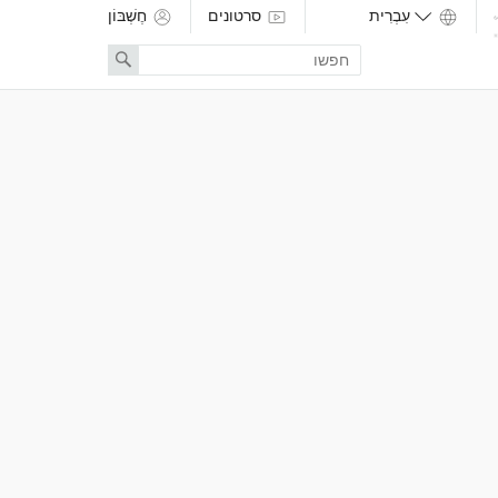
סרטונים
חֶשְׁבּוֹן
Enter
Search
search
term