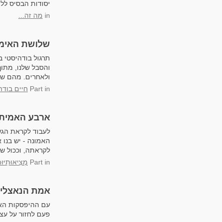
יסודות הבסיס ללי
in
מה זה...
שלושת האימו
תרגול בודהיסטי ב
והסבל שלנו, מתו
ולאחרים. מהם של
in
Part
חיים בודה
ארבע האמיתו
לעבוד לקראת הגש
האמונה - יש בנו
לקראתה, וככול שנ
in
Part
מְצִיאוּתִ
אמת הנאצלים
עם ההיפסקות האמ
פעם לחזור על עצמ