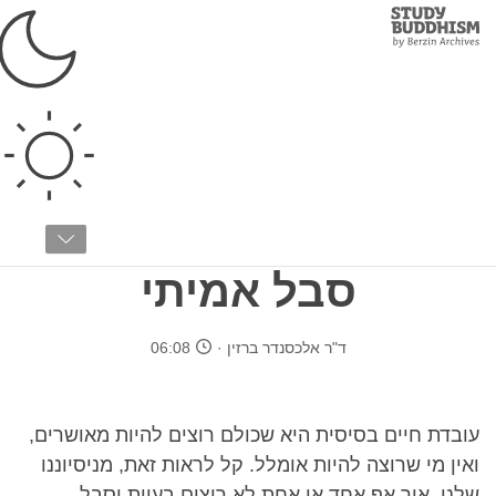
Study
Clos
Buddhism
Home
›
בודהיזם טיבטי
›
הדרך להארה
›
הדרך המדורגת
אמת הנאצלים
והנאצלות הראשונה:
סבל אמיתי
ד"ר אלכסנדר ברזין
06:08
עובדת חיים בסיסית היא שכולם רוצים להיות מאושרים,
ואין מי שרוצה להיות אומלל. קל לראות זאת, מניסיוננו
שלנו, איך אף אחד או אחת לא רוצים בעיות וסבל.