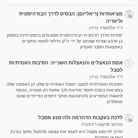
מְצִיאוּתִיּוּת (ריאליזם): הבסיס לַדרך הבודהיסטית
וליעדיה
ד"ר אלכסנדר ברזין
יסודות הדרך הרוחנית הבודהיסטית מסוכמים בתמציתיות בפסוק
בן ארבע שורות שנכתב על ידי ה"ק הדלאי לאמה ונחקרים
באמצעות הסבר מעמיק.
אמת הנאצלים והנאצלות השנייה: הסיבות האמיתיות
לסבל
ד"ר אלכסנדר ברזין
הסיבות האמיתיות למצבי הסבל האמיתיים שלנו הן האמונה שלנו
במציאות כוזבת וחוסר מודעות לכך שזאת רק פנטזיה, בנוסף
לרגשות המפריעים ולהתנהגות מתוך דחפים כפייתיים שהם
מחוללים.
ללכת בעקבות הדהרמה ולהימנע מסבל
צנז'אב סרקונג רינפוצ'ה
הדרך להימנע מסבל היא לעצור את עצמנו מלפעול מתוך בורות,
כעס או חמדנות.