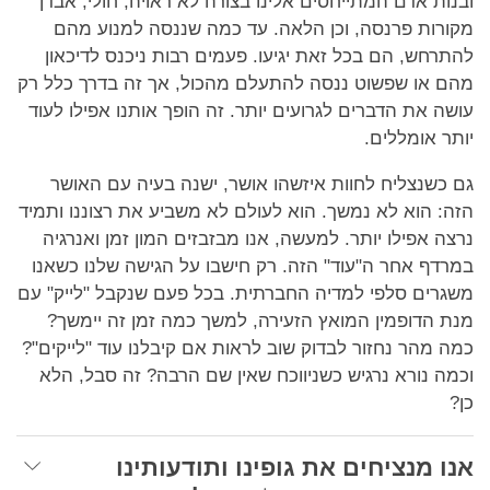
ובנות אדם המתייחסים אלינו בצורה לא ראויה, חולי, אבדן
מקורות פרנסה, וכן הלאה. עד כמה שננסה למנוע מהם
להתרחש, הם בכל זאת יגיעו. פעמים רבות ניכנס לדיכאון
מהם או שפשוט ננסה להתעלם מהכול, אך זה בדרך כלל רק
עושה את הדברים לגרועים יותר. זה הופך אותנו אפילו לעוד
יותר אומללים.
גם כשנצליח לחוות איזשהו אושר, ישנה בעיה עם האושר
הזה: הוא לא נמשך. הוא לעולם לא משביע את רצוננו ותמיד
נרצה אפילו יותר. למעשה, אנו מבזבזים המון זמן ואנרגיה
במרדף אחר ה"עוד" הזה. רק חישבו על הגישה שלנו כשאנו
משגרים סלפי למדיה החברתית. בכל פעם שנקבל "לייק" עם
מנת הדופמין המואץ הזעירה, למשך כמה זמן זה יימשך?
כמה מהר נחזור לבדוק שוב לראות אם קיבלנו עוד "לייקים"?
וכמה נורא נרגיש כשניווכח שאין שם הרבה? זה סבל, הלא
כן?
אנו מנציחים את גופינו ותודעותינו