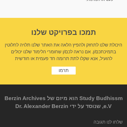
תמכו בפרויקט שלנו
היכולת שלנו לתחזק ולהפיץ הלאה את האתר שלנו תלויה לחלוטין
בתמיכתכם/ן. אם נראה לכם/ן שחומרי הלימוד שלנו יכולים
להועיל, אנא שקלו לתת תרומה חד פעמית או חודשית
תרמו
Study Budhissm הוא מיזם של Berzin Archives
e.V, שנוסד על ידי Dr. Alexander Berzin
שלחו לנו תגובה