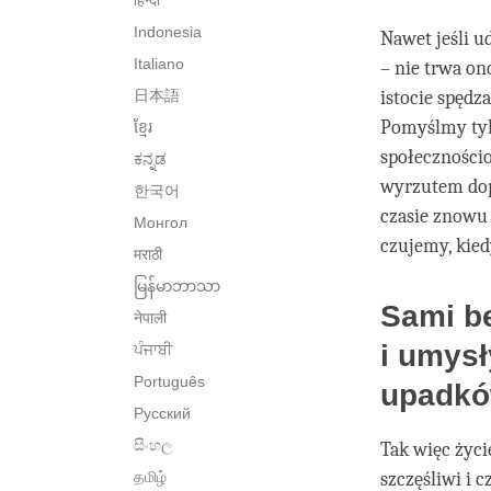
हिन्दी
Indonesia
Nawet jeśli u
Italiano
– nie trwa on
日本語
istocie spędz
Pomyślmy tyl
ខ្មែរ
społecznościo
ಕನ್ನಡ
wyrzutem dop
한국어
czasie znowu 
Монгол
czujemy, kied
मराठी
မြန်မာဘာသာ
Sami b
नेपाली
i umysł
ਪੰਜਾਬੀ
Português
upadk
Русский
සිංහල
Tak więc życi
தமிழ்
szczęśliwi i 