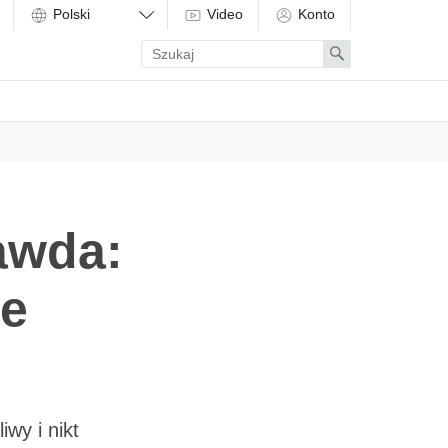
Video
Konto
Enter
Search
search
term
awda:
ie
wy i nikt