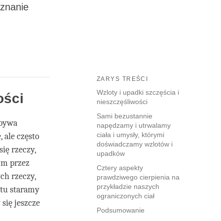
oznanie
ZARYS TREŚCI
Wzloty i upadki szczęścia i
ości
nieszczęśliwości
Sami bezustannie
 bywa
napędzamy i utrwalamy
ciała i umysły, którymi
, ale często
doświadczamy wzlotów i
się rzeczy,
upadków
nym przez
Cztery aspekty
ych rzeczy,
prawdziwego cierpienia na
przykładzie naszych
stu staramy
ograniczonych ciał
 się jeszcze
Podsumowanie