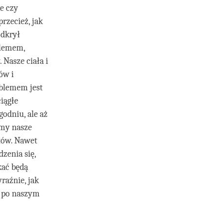
le czy
rzecież, jak
odkrył
blemem,
 Nasze ciała i
ów i
oblemem jest
iągłe
odniu, ale aż
amy nasze
tów. Nawet
dzenia się,
kać będą
aźnie, jak
o po naszym