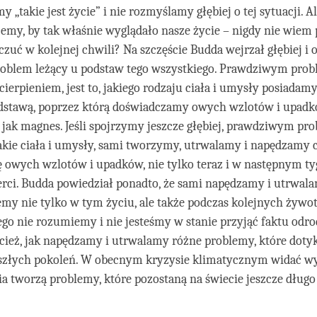
 „takie jest życie” i nie rozmyślamy głębiej o tej sytuacji. A
my, by tak właśnie wyglądało nasze życie – nigdy nie wiem p
czuć w kolejnej chwili? Na szczęście Budda wejrzał głębiej i 
oblem leżący u podstaw tego wszystkiego. Prawdziwym pro
erpieniem, jest to, jakiego rodzaju ciała i umysły posiadamy.
dstawą, poprzez którą doświadczamy owych wzlotów i upadk
e jak magnes. Jeśli spojrzymy jeszcze głębiej, prawdziwym pr
takie ciała i umysły, sami tworzymy, utrwalamy i napędzamy c
ę owych wzlotów i upadków, nie tylko teraz i w następnym tyg
erci. Budda powiedział ponadto, że sami napędzamy i utrwal
my nie tylko w tym życiu, ale także podczas kolejnych żywo
 tego nie rozumiemy i nie jesteśmy w stanie przyjąć faktu odro
ież, jak napędzamy i utrwalamy różne problemy, które doty
szłych pokoleń. W obecnym kryzysie klimatycznym widać wyr
ia tworzą problemy, które pozostaną na świecie jeszcze dług