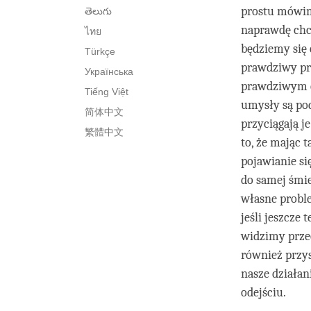
prostu mówimy
తెలుగు
naprawdę chce
ไทย
będziemy się 
Türkçe
prawdziwy pr
Українська
prawdziwym ci
Tiếng Việt
umysły są po
简体中文
przyciągają j
繁體中文
to, że mając 
pojawianie si
do samej śmi
własne proble
jeśli jeszcze
widzimy przec
również przy
nasze działan
odejściu.