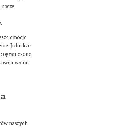
, nasze
.
nasze emocje
enie. Jednakże
ze ograniczone
c powstawanie
na
któw naszych