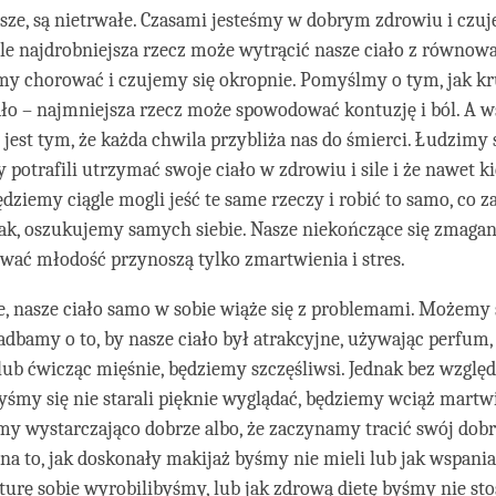
sze, są nietrwałe. Czasami jesteśmy w dobrym zdrowiu i czuj
ale najdrobniejsza rzecz może wytrącić nasze ciało z równow
y chorować i czujemy się okropnie. Pomyślmy o tym, jak kr
ało – najmniejsza rzecz może spowodować kontuzję i ból. A w
 jest tym, że każda chwila przybliża nas do śmierci. Łudzimy 
 potrafili utrzymać swoje ciało w zdrowiu i sile i że nawet 
będziemy ciągle mogli jeść te same rzeczy i robić to samo, co 
ak, oszukujemy samych siebie. Nasze niekończące się zmagani
wać młodość przynoszą tylko zmartwienia i stres.
e, nasze ciało samo w sobie wiąże się z problemami. Możemy 
 zadbamy o to, by nasze ciało był atrakcyjne, używając perfum,
lub ćwicząc mięśnie, będziemy szczęśliwsi. Jednak bez względu
yśmy się nie starali pięknie wyglądać, będziemy wciąż martwić
y wystarczająco dobrze albo, że zaczynamy tracić swój dobr
na to, jak doskonały makijaż byśmy nie mieli lub jak wspania
urę sobie wyrobilibyśmy, lub jak zdrową dietę byśmy nie sto