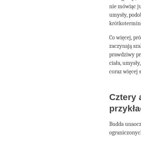
nie mówiąc ju
umysły, podob
krótkotermino
Co więcej, pr
zaczynają sza
prawdziwy pro
ciała, umysły
coraz więcej 
Cztery 
przykła
Budda unaocz
ograniczonych