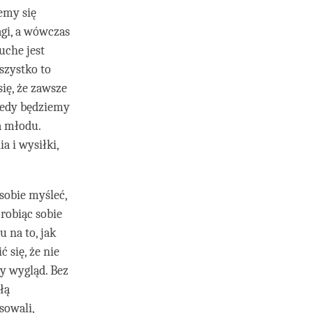
emy się
agi, a wówczas
uche jest
szystko to
się, że zawsze
kiedy będziemy
za młodu.
a i wysiłki,
sobie myśleć,
 robiąc sobie
 na to, jak
 się, że nie
y wygląd. Bez
łą
sowali,