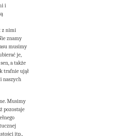
i i
są
t z nimi
 Nie znamy
czasu musimy
bierać je,
sen, a także
k trafnie ujął
mi naszych
one. Musimy
ąż pozostaje
pełnego
tucznej
tości itp.,