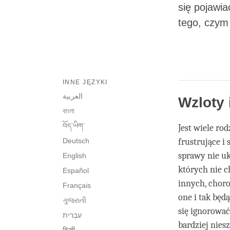
się pojawi
tego, czym 
INNE JĘZYKI
العربية
Wzloty 
বাংলা
བོད་ཡིག་
Jest wiele ro
Deutsch
frustrujące i 
sprawy nie uk
English
których nie c
Español
innych, choro
Français
one i tak będ
ગુજરાતી
się ignorować
bardziej niesz