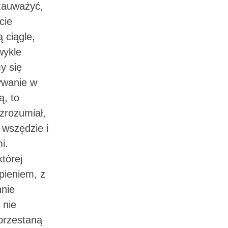
 zauważyć,
cie
 ciągle,
wykle
y się
ywanie w
ą, to
zrozumiał,
 wszędzie i
i.
tórej
pieniem, z
nnie
 nie
przestaną