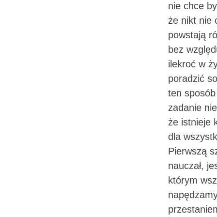
nie chce b
że nikt nie
powstają r
bez względu
ilekroć w 
poradzić so
ten sposób 
zadanie ni
że istnieje
dla wszyst
Pierwszą sz
nauczał, j
którym wsz
napędzamy 
przestanie