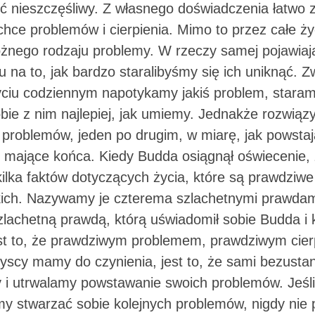
yć nieszczęśliwy. Z własnego doświadczenia łatwo
 chce problemów i cierpienia. Mimo to przez całe ży
óżnego rodzaju problemy. W rzeczy samej pojawiają
 na to, jak bardzo staralibyśmy się ich uniknąć. Z
życiu codziennym napotykamy jakiś problem, staram
bie z nim najlepiej, jak umiemy. Jednakże rozwiąz
problemów, jeden po drugim, w miarę, jak powstaj
e mające końca. Kiedy Budda osiągnął oświecenie, 
 kilka faktów dotyczących życia, które są prawdziwe
kich. Nazywamy je czterema szlachetnymi prawdam
lachetną prawdą, którą uświadomił sobie Budda i k
est to, że prawdziwym problemem, prawdziwym cier
yscy mamy do czynienia, jest to, że sami bezusta
i utrwalamy powstawanie swoich problemów. Jeśli
my stwarzać sobie kolejnych problemów, nigdy nie 