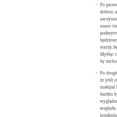
Po pierw
dobrze, 
zaczynam
nasze ci
podszyte
będziemy
starzy, 
Myśląc t
by zacho
Po drugi
że jeśli
makijaż 
bardzo b
wyglądam
względu 
muskulat