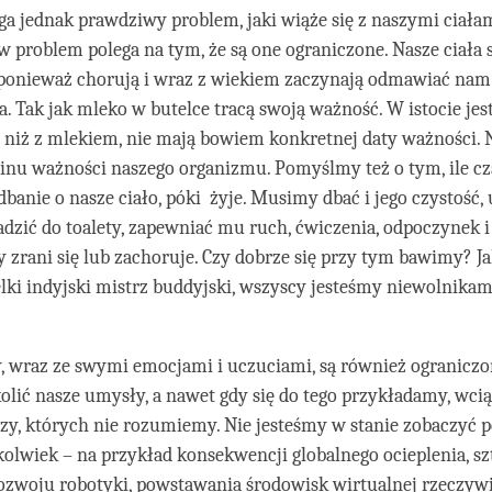
a jednak prawdziwy problem, jaki wiąże się z naszymi ciałam
problem polega na tym, że są one ograniczone. Nasze ciała 
 ponieważ chorują i wraz z wiekiem zaczynają odmawiać nam
. Tak jak mleko w butelce tracą swoją ważność. W istocie jes
j niż z mlekiem, nie mają bowiem konkretnej daty ważności.
minu ważności naszego organizmu. Pomyślmy też o tym, ile 
banie o nasze ciało, póki żyje. Musimy dbać i jego czystość, u
dzić do toalety, zapewniać mu ruch, ćwiczenia, odpoczynek i 
dy zrani się lub zachoruje. Czy dobrze się przy tym bawimy? Ja
lki indyjski mistrz buddyjski, wszyscy jesteśmy niewolnika
, wraz ze swymi emocjami i uczuciami, są również ogranicz
zkolić nasze umysły, a nawet gdy się do tego przykładamy, wci
czy, których nie rozumiemy. Nie jesteśmy w stanie zobaczyć 
olwiek – na przykład konsekwencji globalnego ocieplenia, sz
 rozwoju robotyki, powstawania środowisk wirtualnej rzeczywis