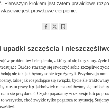
ać. Pierwszym krokiem jest zatem prawidłowe rozp
właściwie jest prawdziwe cierpienie.
Share
Bookmark
on
facebook
i upadki szczęścia i nieszczęśliw
dzajów problemów i cierpienia, z którymi się borykamy. Życie
stresujące. Bardzo staramy się stworzyć sobie szczęśliwe życie
ładają się tak, jak byśmy sobie tego życzyli. Przydarzają nam 
hcemy, takie jak rozpadające się związki, bycie źle traktowa
by, utrata pracy itp. Jakkolwiek nie staralibyśmy się unikać t
ą nam się przydarzać. Często popadamy w depresję lub po pro
 to wszystko, choć zwykle tylko pogarsza to sytuację. Stajemy
częśliwi.