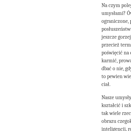
Na czym poleg
umysłami? Ów 
ograniczone,
posłuszeństwa
jeszcze gorze
przecież ter
poświęcić na d
karmić, prowa
dbać o nie, g
to pewien wie
ciał.
Nasze umysły
kształcić i s
tak wiele rze
obrazu czegok
inteligencji,