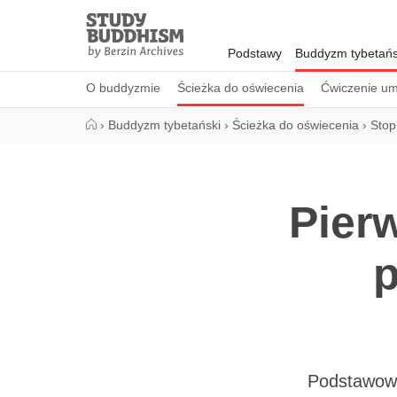
Close
Study
Buddhism
Podstawy
Buddyzm tybetańs
Home
O buddyzmie
Ścieżka do oświecenia
Ćwiczenie um
›
Buddyzm tybetański
›
Ścieżka do oświecenia
›
Stop
Pier
p
Podstawowym