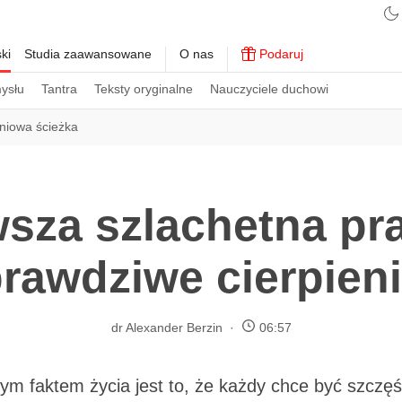
ki
Studia zaawansowane
O nas
Podaruj
ysłu
Tantra
Teksty oryginalne
Nauczyciele duchowi
niowa ścieżka
wsza szlachetna pr
rawdziwe cierpien
dr Alexander Berzin
06:57
 faktem życia jest to, że każdy chce być szczęśli