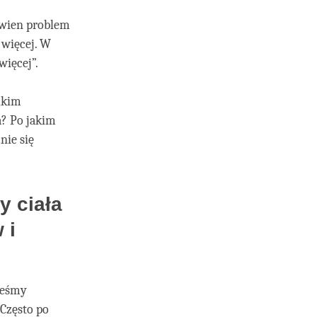
pewien problem
 więcej. W
więcej”.
lkim
? Po jakim
nie się
y ciała
 i
teśmy
 Często po