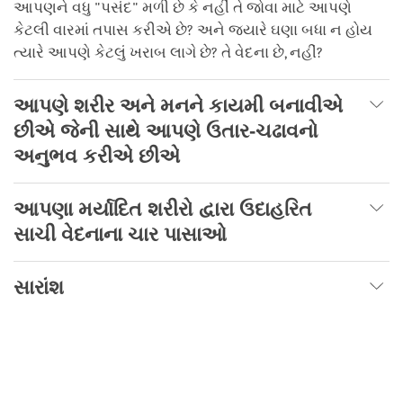
આપણને વધુ "પસંદ" મળી છે કે નહીં તે જોવા માટે આપણે
કેટલી વારમાં તપાસ કરીએ છે? અને જ્યારે ઘણા બધા ન હોય
ત્યારે આપણે કેટલું ખરાબ લાગે છે? તે વેદના છે, નહીં?
આપણે શરીર અને મનને કાયમી બનાવીએ
છીએ જેની સાથે આપણે ઉતાર-ચઢાવનો
અનુભવ કરીએ છીએ
આપણા મર્યાદિત શરીરો દ્વારા ઉદાહરિત
સાચી વેદનાના ચાર પાસાઓ
સારાંશ