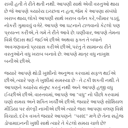
રાખી હતી તે રીતે થતી નથી. આપણી સાથે એવી વસ્તુઓ થાય
છે જે આપણે ક્યારેય ઇચ્છતા ન હતા, જેમ કે આપણા સંબંધો
ખરાબ થાય, લોકો આપણી સાથે ખરાબ વર્તન કરે, બીમાર પડવું,
નોકરી ગુમાવવું વગેરે. આપણે આ ઘટનાને ટાળવાનો કેટલો પણ
પ્રયત્ન કરીએ, તે ગમે તે રીતે આવે છે. ઘણીવાર, આપણે તેમના
વિશે ઉદાસ થઈ જઈએ છીએ અથવા ફક્ત તે બધાને
અવગણવાનો પ્રયાસ કરીએ છીએ, પરંતુ તે સામાન્ય રીતે
વસ્તુઓને વધુ ખરાબ બનાવે છે. આપણે માત્ર વધુ નાખુશ
બનીએ છીએ.
જ્યારે આપણે થોડી ખુશીનો અનુભવ કરવામાં સફળ થઈએ
છીએ, ત્યારે પણ તે ખુશીમાં સમસ્યા છે - તે ટકી શકતી નથી. તે
આપણને ક્યારેય સંતુષ્ટ કરતું નથી અને આપણે હજી વધુ
ઈચ્છીએ છીએ. વાસ્તવમાં, આપણે આ "વધુ" નો પીછો કરવામાં
ઘણો સમય અને શક્તિ ખર્ચીએ છીએ. જ્યારે આપણે સોશિયલ
મીડિયા પર સેલ્ફી નાખીએ છીએ ત્યારે જરા આપણા વલણ વિશે
વિચારો. દરેક વખતે જ્યારે આપણને "પસંદ" મળે છે તેના સહેજ
ડોપામાઇનની ખુશી સાથે ત્યારે તે કેટલો સમય ચાલે છે?