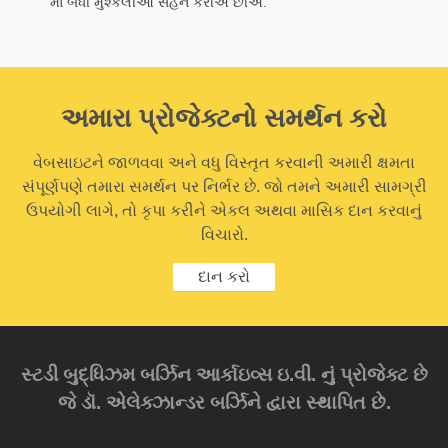
માં બધી મુશ્કેલીઓ સહન કરીએ છીએ.
અમારા પ્રોજેક્ટનો સમર્થન કરો
વેબસાઇટને જાળવવા અને વધુ વિસ્તૃત કરવાની અમારી ક્ષમતા
સંપૂર્ણપણે તમારા સમર્થન પર નિર્ભર છે. જો તમને અમારી સામગ્રી
ઉપયોગી લાગે, તો કૃપા કરીને એકલ અથવા માસિક દાન કરવાનું
વિચારો.
દાન કરો
સ્ટડી બુદ્ધિઝમ બર્ઝિન આર્કાઇવ્સ ઇ.વી. નું પ્રોજેક્ટ છે
જે ડૉ. એલેક્ઝાન્ડર બર્ઝિને દ્વારા સ્થાપિત છે.