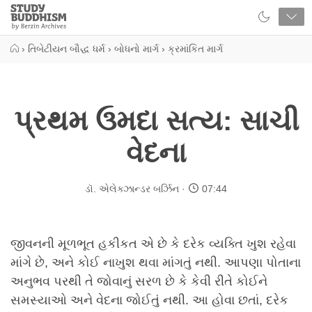
Close
Study
Buddhism
Home
›
તિબેટીયન બૌદ્ધ ધર્મ
›
બોધનો માર્ગ
›
ક્રમાંકિત માર્ગ
પ્રથમ ઉમદા સત્ય: સાચી
વેદના
ડૉ. એલેક્ઝાન્ડર બર્ઝિન
07:44
જીવનની મૂળભૂત હકીકત એ છે કે દરેક વ્યક્તિ ખુશ રહેવા
માંગે છે, અને કોઈ નાખુશ થવા માંગતું નથી. આપણા પોતાના
અનુભવ પરથી તે જોવાનું સરળ છે કે કેવી રીતે કોઈને
સમસ્યાઓ અને વેદના જોઈતું નથી. આ હોવા છતાં, દરેક