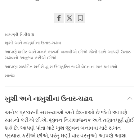
Share
Bookmark
on
સામગ્રી નિરીક્ષણ
facebook
ખુશી અને નાખુશીના ઉતાર-ચઢાવ
આપણે શરીર અને મનને કાયમી બનાવીએ છીએ જેની સાથે આપણે ઉતાર-
ચઢાવનો અનુભવ કરીએ છીએ
આપણા મર્યાદિત શરીરો દ્વારા ઉદાહરિત સાચી વેદનાના ચાર પાસાઓ
સારાંશ
ખુશી અને નાખુશીના ઉતાર-ચઢાવ
અનેક પ્રકારની સમસ્યાઓ અને વેદનાઓ છે જેનો આપણે
સામનો કરીએ છીએ. જીવન નિરાશાજનક અને તણાવપૂર્ણ હોઈ
શકે છે. આપણે પોતા માટે ખુશ જીવન બનાવવા માટે સખત
પ્રયાસ કરીએ છીએ, પરંતુ ઘણી વાર વસ્તુઓ આપણે આશા