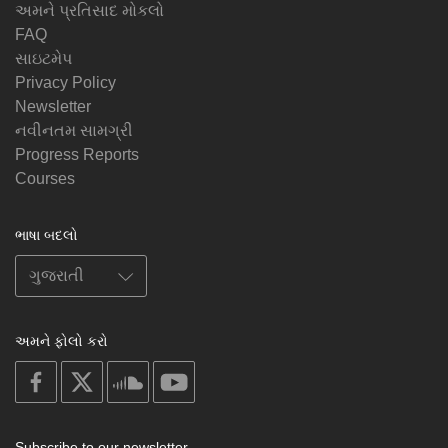
અમને પ્રતિસાદ મોકલો
FAQ
સાઇટમેપ
Privacy Policy
Newsletter
નવીનતમ સામગ્રી
Progress Reports
Courses
ભાષા બદલો
અમને ફોલો કરો
on
on
on
on
facebook
X
soundcloud
youtube
Subscribe to our newsletter