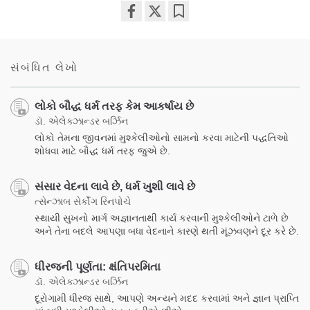
Share
Bookmark
on
facebook
સંબંધિત લેખો
લોકો બૌદ્ધ ધર્મ તરફ કેમ આકર્ષાય છે
ડૉ. એલેક્ઝાન્ડર બર્ઝિન
લોકો તેમના જીવનમાં મુશ્કેલીઓનો સામનો કરવા માટેની પદ્ધતિઓ
શોધવા માટે બૌદ્ધ ધર્મ તરફ જુએ છે.
સંસાર વેદના લાવે છે, ધર્મ ખુશી લાવે છે
ત્સેન્ઝાબ સેર્કોંગ રિનપોચે
સ્થાયી સુખનો માર્ગ અજ્ઞાનતાથી કાર્ય કરવાની મુશ્કેલીઓને ટાળે છે
અને તેના બદલે આપણા બધા વેદનાને કારણે થતી મૂંઝવણને દૂર કરે છે.
ધીરજની પૂર્ણતા: ક્ષંતિપરમિતા
ડૉ. એલેક્ઝાન્ડર બર્ઝિન
દૂરોગામી ધીરજ સાથે, આપણે અન્યને મદદ કરવામાં અને જ્ઞાન પ્રાપ્તિ