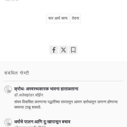
चार आर्य सत्य
वेदना
Share
Bookmark
on
facebook
संबंधित गोष्टी
क्रोधः अस्वस्थकारक भावना हाताळताना
डॉ.अलेक्झांडर बर्झिन
संयम विकसित करणाऱ्या पद्धतींच्या वापरातून आपण क्रोधातून उत्पन्न होणाऱ्या
समस्या टाळू शकतो.
धर्माचे पालन आणि दु:खापासून बचाव