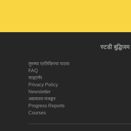
स्टडी बुद्धिजम
तुमच्या प्रतिक्रिया पाठवा
FAQ
साइटमॅप
Privacy Policy
Newsletter
अद्ययावत मजकूर
Progress Reports
Courses