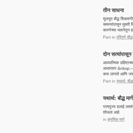
तीन साधना
मूलभूत बौद्ध शिकवणी
समस्यांपासून मुक्ती
करुणेच्या भावनेतून 
Part
in
परिपूर्ण बौद
दोन सत्यांपासून 
आध्यात्मिक उद्दिष्टा
आधारावर &nbsp;– आपल
करू लागतो आणि जसे
Part
in
यथार्थ: बौद्
यथार्थ: बौद्ध मार
परमपूज्य दलाई लामांन
शोधला आहे.
in
क्रमिक मार्ग