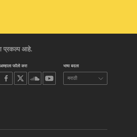
चा प्रकल्प आहे.
आम्हाला फॉलो करा
भाषा बदला
on
on
on
on
facebook
X
soundcloud
youtube