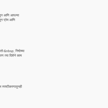
ातून आणि आपल्या
तून प्रेम आणि
कतोः&nbsp; निष्ठेच्या
पण त्या दिशेने काम
ोल स्पष्टीकरणातूनही