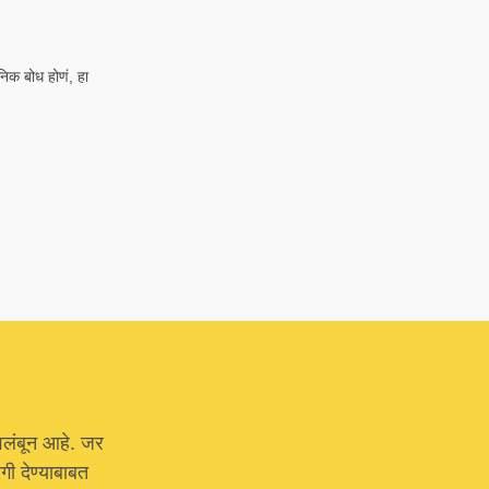
निक बोध होणं, हा
वलंबून आहे. जर
ी देण्याबाबत