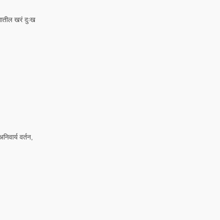
नातील खरं दुःख
िवार्य वर्तन,