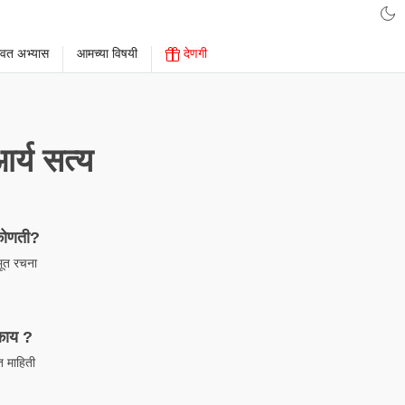
ावत अभ्यास
आमच्या विषयी
देणगी
र्य सत्य
 कोणती?
भूत रचना
 काय ?
प्त माहिती