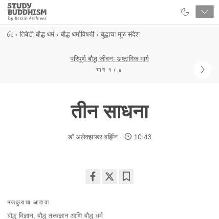
Close
Study
Buddhism
Home
›
तिबेटी बौद्ध धर्म
›
बौद्ध धर्माविषयी
›
बुद्धाचा मूळ संदेश
परिपूर्ण बौद्ध जीवनः अष्टांगिक मार्ग
भाग १ / ४
तीन साधना
डॉ.अलेक्झांडर बर्झिन
10:43
Share
Bookmark
on
मजकुराचा आढावा
facebook
बौद्ध विज्ञान, बौद्ध तत्त्वज्ञान आणि बौद्ध धर्म