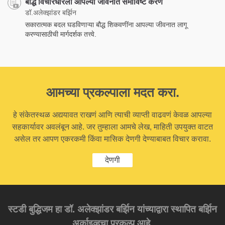
बौद्ध विचारधारेला आपल्या जीवनात समाविष्ट करणे
डॉ.अलेक्झांडर बर्झिन
सकारात्मक बदल घडविणाऱ्या बौद्ध शिकवणींना आपल्या जीवनात लागू
करण्यासाठीची मार्गदर्शक तत्त्वे.
आमच्या प्रकल्पाला मदत करा.
हे संकेतस्थळ अद्ययावत राखणं आणि त्याची व्याप्ती वाढवणं केवळ आपल्या
सहकार्यावर अवलंबून आहे. जर तुम्हाला आमचे लेख, माहिती उपयुक्त वाटत
असेल तर आपण एकरकमी किंवा मासिक देणगी देण्याबाबत विचार करावा.
देणगी
स्टडी बुद्धिजम हा डॉ. अलेक्झांडर बर्झिन यांच्याद्वारा स्थापित बर्झिन
अर्काइव्हचा प्रकल्प आहे.